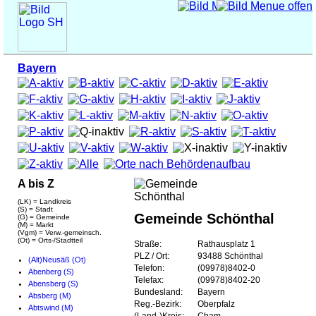
Bayern
A bis Z
(LK) = Landkreis
(S) = Stadt
Gemeinde Schönthal
(G) = Gemeinde
(M) = Markt
(Vgm) = Verw.-gemeinsch.
(Ot) = Orts-/Stadtteil
Straße:
Rathausplatz 1
PLZ / Ort:
93488 Schönthal
(Alt)Neusäß (Ot)
Telefon:
(09978)8402-0
Abenberg (S)
Telefax:
(09978)8402-20
Abensberg (S)
Bundesland:
Bayern
Absberg (M)
Reg.-Bezirk:
Oberpfalz
Abtswind (M)