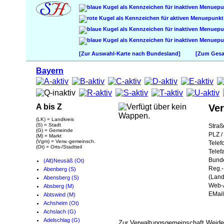
[Zur Auswahl-Karte nach Bundesland]
[Zum Gesam
Bayern
A bis Z
Ve
(LK) = Landkreis
(S) = Stadt
Straß
(G) = Gemeinde
PLZ / 
(M) = Markt
(Vgm) = Verw.-gemeinsch.
Telef
(Ot) = Orts-/Stadtteil
Telef
Bund
(Alt)Neusäß (Ot)
Reg.-
Abenberg (S)
(Land
Abensberg (S)
Web-A
Absberg (M)
EMail
Abtswind (M)
Achsheim (Ot)
Achslach (G)
Adelschlag (G)
Zur Verwaltungsgemeinschaft Weide