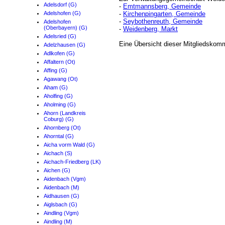
Adelsdorf (G)
-
Emtmannsberg, Gemeinde
Adelshofen (G)
-
Kirchenpingarten, Gemeinde
-
Seybothenreuth, Gemeinde
Adelshofen
(Oberbayern) (G)
-
Weidenberg, Markt
Adelsried (G)
Eine Übersicht dieser Mitgliedskom
Adelzhausen (G)
Adlkofen (G)
Affaltern (Ot)
Affing (G)
Agawang (Ot)
Aham (G)
Aholfing (G)
Aholming (G)
Ahorn (Landkreis
Coburg) (G)
Ahornberg (Ot)
Ahorntal (G)
Aicha vorm Wald (G)
Aichach (S)
Aichach-Friedberg (LK)
Aichen (G)
Aidenbach (Vgm)
Aidenbach (M)
Aidhausen (G)
Aiglsbach (G)
Aindling (Vgm)
Aindling (M)