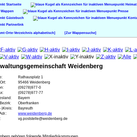
Startseite
Heimat
Wappen
Presse
Gästebuch
Konta
Partnerlink
t-Orte-Verzeichnis alphabetisch]
[Zur Wappensuche]
rwaltungsgemeinschaft Weidenberg
e:
Rathausplatz 1
Ort:
95466 Weidenberg
on:
(09278)977-0
ax:
(09278)977-77
esland:
Bayern
Bezirk:
Oberfranken
-)Kreis:
Bayreuth
dr.:
www.weidenberg.de
:
vg.poststelle@weidenberg.de
nberg gehören folgende Mitgliedskommunen.