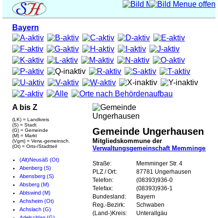
Bayern
A bis Z
(LK) = Landkreis
(S) = Stadt
Gemeinde Ungerhausen
(G) = Gemeinde
(M) = Markt
Mitgliedskommune der
(Vgm) = Verw.-gemeinsch.
(Ot) = Orts-/Stadtteil
Verwaltungsgemeinschaft Memmingerber
(Alt)Neusäß (Ot)
Straße:
Memminger Str. 4
Abenberg (S)
PLZ / Ort:
87781 Ungerhausen
Abensberg (S)
Telefon:
(08393)936-0
Absberg (M)
Telefax:
(08393)936-1
Abtswind (M)
Bundesland:
Bayern
Achsheim (Ot)
Reg.-Bezirk:
Schwaben
Achslach (G)
(Land-)Kreis:
Unterallgäu
Adelschlag (G)