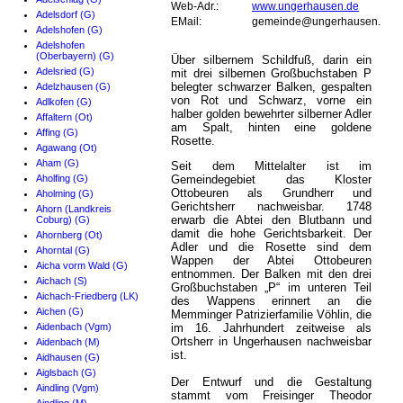
Web-Adr.:
www.ungerhausen.de
Adelsdorf (G)
EMail:
gemeinde@ungerhausen.de
Adelshofen (G)
Adelshofen
(Oberbayern) (G)
Über silbernem Schildfuß, darin ein
Adelsried (G)
mit drei silbernen Großbuchstaben P
belegter schwarzer Balken, gespalten
Adelzhausen (G)
von Rot und Schwarz, vorne ein
Adlkofen (G)
halber golden bewehrter silberner Adler
Affaltern (Ot)
am Spalt, hinten eine goldene
Affing (G)
Rosette.
Agawang (Ot)
Aham (G)
Seit dem Mittelalter ist im
Aholfing (G)
Gemeindegebiet das Kloster
Ottobeuren als Grundherr und
Aholming (G)
Gerichtsherr nachweisbar. 1748
Ahorn (Landkreis
erwarb die Abtei den Blutbann und
Coburg) (G)
damit die hohe Gerichtsbarkeit. Der
Ahornberg (Ot)
Adler und die Rosette sind dem
Ahorntal (G)
Wappen der Abtei Ottobeuren
Aicha vorm Wald (G)
entnommen. Der Balken mit den drei
Aichach (S)
Großbuchstaben „P“ im unteren Teil
Aichach-Friedberg (LK)
des Wappens erinnert an die
Aichen (G)
Memminger Patrizierfamilie Vöhlin, die
Aidenbach (Vgm)
im 16. Jahrhundert zeitweise als
Ortsherr in Ungerhausen nachweisbar
Aidenbach (M)
ist.
Aidhausen (G)
Aiglsbach (G)
Der Entwurf und die Gestaltung
Aindling (Vgm)
stammt vom Freisinger Theodor