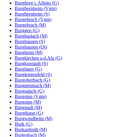
Burgberg i. Allgäu (G)
Burgbernheim (Vgm)
Burgbernheim (S)
Burgebrach (Vgm)
Burgebrach (M)
Burggen (G)
Burghaslach (M)
Burghausen (S)
Burghausen (Ot)
Burgheim (M)
Burgkirchen a.d.Alz (G)
Burgkunstadt (S)
Burglauer (G)
Burglengenfeld (S)
Burgoberbach (G)
Burgpreppach (M)
Burgsalach (G)
Burgsinn (Vgm)
Burgsinn (M)
Bürgstadt (M)
Burgthann (G)
Burgwindheim (M)
Burk (G)
Burkardroth (M)
Burtenbach (M)