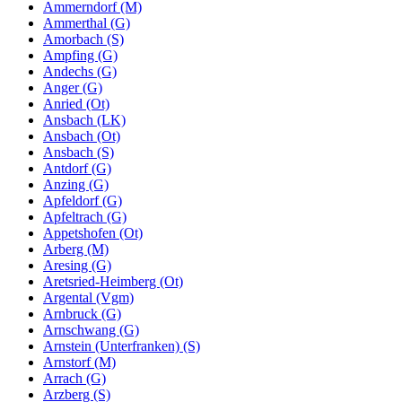
Ammerndorf (M)
Ammerthal (G)
Amorbach (S)
Ampfing (G)
Andechs (G)
Anger (G)
Anried (Ot)
Ansbach (LK)
Ansbach (Ot)
Ansbach (S)
Antdorf (G)
Anzing (G)
Apfeldorf (G)
Apfeltrach (G)
Appetshofen (Ot)
Arberg (M)
Aresing (G)
Aretsried-Heimberg (Ot)
Argental (Vgm)
Arnbruck (G)
Arnschwang (G)
Arnstein (Unterfranken) (S)
Arnstorf (M)
Arrach (G)
Arzberg (S)