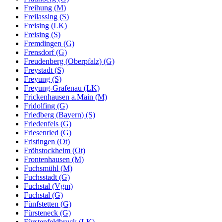
Freihung (M)
Freilassing (S)
Freising (LK)
Freising (S)
Fremdingen (G)
Frensdorf (G)
Freudenberg (Oberpfalz) (G)
Freystadt (S)
Freyung (S)
Freyung-Grafenau (LK)
Frickenhausen a.Main (M)
Fridolfing (G)
Friedberg (Bayern) (S)
Friedenfels (G)
Friesenried (G)
Fristingen (Ot)
Fröhstockheim (Ot)
Frontenhausen (M)
Fuchsmühl (M)
Fuchsstadt (G)
Fuchstal (Vgm)
Fuchstal (G)
Fünfstetten (G)
Fürsteneck (G)
Fürstenfeldbruck (LK)