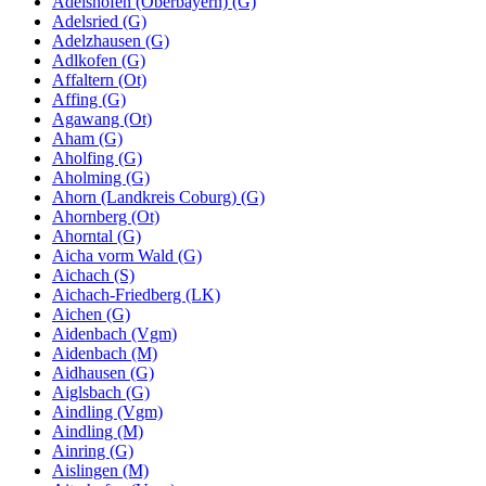
Adelshofen (Oberbayern) (G)
Adelsried (G)
Adelzhausen (G)
Adlkofen (G)
Affaltern (Ot)
Affing (G)
Agawang (Ot)
Aham (G)
Aholfing (G)
Aholming (G)
Ahorn (Landkreis Coburg) (G)
Ahornberg (Ot)
Ahorntal (G)
Aicha vorm Wald (G)
Aichach (S)
Aichach-Friedberg (LK)
Aichen (G)
Aidenbach (Vgm)
Aidenbach (M)
Aidhausen (G)
Aiglsbach (G)
Aindling (Vgm)
Aindling (M)
Ainring (G)
Aislingen (M)