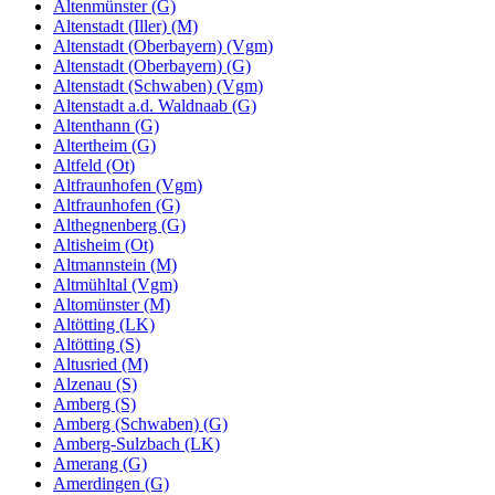
Altenmünster (G)
Altenstadt (Iller) (M)
Altenstadt (Oberbayern) (Vgm)
Altenstadt (Oberbayern) (G)
Altenstadt (Schwaben) (Vgm)
Altenstadt a.d. Waldnaab (G)
Altenthann (G)
Altertheim (G)
Altfeld (Ot)
Altfraunhofen (Vgm)
Altfraunhofen (G)
Althegnenberg (G)
Altisheim (Ot)
Altmannstein (M)
Altmühltal (Vgm)
Altomünster (M)
Altötting (LK)
Altötting (S)
Altusried (M)
Alzenau (S)
Amberg (S)
Amberg (Schwaben) (G)
Amberg-Sulzbach (LK)
Amerang (G)
Amerdingen (G)