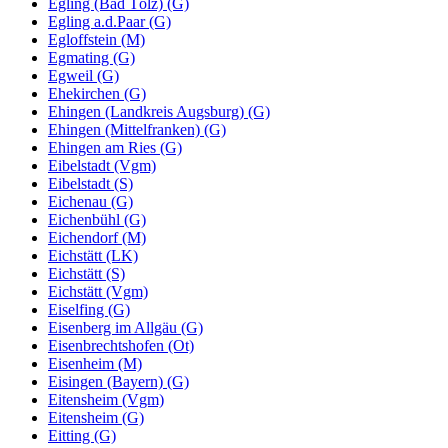
Egling (Bad Tölz) (G)
Egling a.d.Paar (G)
Egloffstein (M)
Egmating (G)
Egweil (G)
Ehekirchen (G)
Ehingen (Landkreis Augsburg) (G)
Ehingen (Mittelfranken) (G)
Ehingen am Ries (G)
Eibelstadt (Vgm)
Eibelstadt (S)
Eichenau (G)
Eichenbühl (G)
Eichendorf (M)
Eichstätt (LK)
Eichstätt (S)
Eichstätt (Vgm)
Eiselfing (G)
Eisenberg im Allgäu (G)
Eisenbrechtshofen (Ot)
Eisenheim (M)
Eisingen (Bayern) (G)
Eitensheim (Vgm)
Eitensheim (G)
Eitting (G)