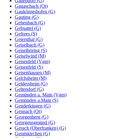
Gattendorf (G)
Gauaschach (Ot)
Gaukönigshofen (G)
Gauting (G)
Gebenbach (G)
Gebsattel (G)
Gefrees (S)
Geiersthal (G)
Geiselbach (G)
Geiselhöring (S)
Geiselwind (M)
Geisenfeld (Vgm)
Geisenfeld (S)
Geisenhausen (M)
Gelchsheim (M)
Geldersheim (G)
Geltendorf (G)
Gemünden a. Main (Vgm)
Gemünden a.Main (S)
Genderkingen (G)
Gennach (Ot)
Georgenberg (G)
Georgensgmünd (G)
Gerach (Oberfranken) (G)
Geratskirchen (G)