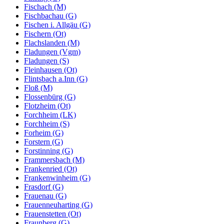
Fischach (M)
Fischbachau (G)
Fischen i. Allgäu (G)
Fischern (Ot)
Flachslanden (M)
Fladungen (Vgm)
Fladungen (S)
Fleinhausen (Ot)
Flintsbach a.Inn (G)
Floß (M)
Flossenbürg (G)
Flotzheim (Ot)
Forchheim (LK)
Forchheim (S)
Forheim (G)
Forstern (G)
Forstinning (G)
Frammersbach (M)
Frankenried (Ot)
Frankenwinheim (G)
Frasdorf (G)
Frauenau (G)
Frauenneuharting (G)
Frauenstetten (Ot)
Fraunberg (G)