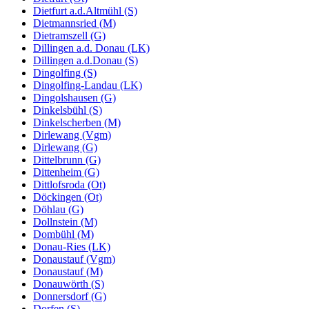
Dietfurt a.d.Altmühl (S)
Dietmannsried (M)
Dietramszell (G)
Dillingen a.d. Donau (LK)
Dillingen a.d.Donau (S)
Dingolfing (S)
Dingolfing-Landau (LK)
Dingolshausen (G)
Dinkelsbühl (S)
Dinkelscherben (M)
Dirlewang (Vgm)
Dirlewang (G)
Dittelbrunn (G)
Dittenheim (G)
Dittlofsroda (Ot)
Döckingen (Ot)
Döhlau (G)
Dollnstein (M)
Dombühl (M)
Donau-Ries (LK)
Donaustauf (Vgm)
Donaustauf (M)
Donauwörth (S)
Donnersdorf (G)
Dorfen (S)