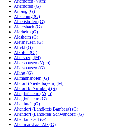
Aiterhofen (Vgm)
Aiterhofen (G)
Aitrang (G)
Albaching (G)
Albertshofen (G)
Aldersbach (G)
Alerheim (G)
Alesheim (G)
Aletshausen (G)
Alfeld (G)
Alkofen (Ot)
Allersberg (M)
Allershausen (Vgm)
Allershausen (G)
Alling (G)
Allmannshofen (G)
Altdorf (Niederbayern) (M)
Altdorf b. Nürnberg (S)
Alteglofsheim (Vgm)
Alteglofsheim (G)
Altenbuch (G)
Altendorf (Landkreis Bamberg) (G)
Altendorf (Landkreis Schwandorf) (G)
Altenkunstadt (G)
Altenmarkt a.d.Alz (G)