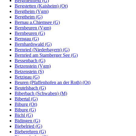
Bergrheinfeld (G)
Bergstetten (Kaisheim) (Ot)
Bergtheim (Vgm)
Bergtheim (G)
Bernau a.Chiemsee (G)
Bernbeuren (Vgm)
Bernbeuren (G)
Berngau (G)
Bernhardswald (G)
Bernried (Niederbayern) (G)
Bernried am Starnberger See (G)
Bessenbach (G)
Betzenstein (Vgm)
Betzenstein (S)
Betzigau (G)
Beuren (Pfaffenhofen an der Roth) (Ot)
Beutelsbach (G)
Biberbach (Schwaben) (M)
Bibertal (G)
Biburg (Ot)
Biburg (G)
Bichl (G)
Bidingen (G)
Biebelried (G)
Bieberehren (G)