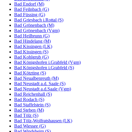
Bad Endorf (M)
Bad Feilnbach (G)
Bad Füssing (G)
Bad Griesbach i.Rottal (S)
Bad Grönenbach (M)
Bad Grönenbach (Vgm)
Bad Heilbrunn (G)
Bad Hindelang (M)
Bad Kissingen (LK)
Bad Kissingen (S)
Bad Kohlgrub (G)
Bad Königshofen i.Grabfeld (Vgm)
Bad Königshofen i.Grabfeld (S)
Bad Kötzting (S)
Bad Neualbenreuth (M)
Bad Neustadt a.d. Saale (S)
Bad Neustadt a.d.Saale (Vgm)
Bad Reichenhall (S)
Bad Rodach (S)
Bad Staffelstein (S)
Bad Steben (M)
Bad Tölz (S)
Bad Tölz-Wolfratshausen (LK)
Bad Wiessee (G)
Bad Windsheim (S)