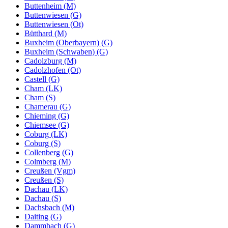
Buttenheim (M)
Buttenwiesen (G)
Buttenwiesen (Ot)
Bütthard (M)
Buxheim (Oberbayern) (G)
Buxheim (Schwaben) (G)
Cadolzburg (M)
Cadolzhofen (Ot)
Castell (G)
Cham (LK)
Cham (S)
Chamerau (G)
Chieming (G)
Chiemsee (G)
Coburg (LK)
Coburg (S)
Collenberg (G)
Colmberg (M)
Creußen (Vgm)
Creußen (S)
Dachau (LK)
Dachau (S)
Dachsbach (M)
Daiting (G)
Dammbach (G)