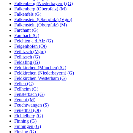
Falkenberg (Niederbayern) (G)
Falkenberg (Oberpfalz) (M)
Falkenfels (G)
Falkenstein (Oberpfalz) (Vgm)
Falkenstein (Oberpfalz) (M)
Farchant (G)
Faulbach (G)
Feichten a.d.Alz (G)
Feigenhofen (Ot)
Feilitzsch (Vgm)
Feilitzsch (G)
Feldafing (G)
Feldkirchen (München) (G)
Feldkirchen (Niederbayern) (G)
Feldkirchen-Westerham (G)
Fellen (G)
Fellheim (G)
Fensterbach (G)
Feucht (M)
Feuchtwangen (S)
Feuerthal (Ot)
Fichtelberg (G)
Finning (G)
Finningen (G)
Finsing (G)