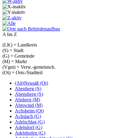
A bis Z
(LK) = Landkreis
(S) = Stadt
(G) = Gemeinde
(M) = Markt
(Vgm) = Verw.-gemeinsch.
(Ot) = Orts-/Stadtteil
(Alt)Neusäß (Ot)
Abenberg (S)
Abensberg (S)
Absberg (M)
Abtswind (M)
Achsheim (Ot)
Achslach (G)
Adelschlag (G)
Adelsdorf (G)
Adelshofen (G)