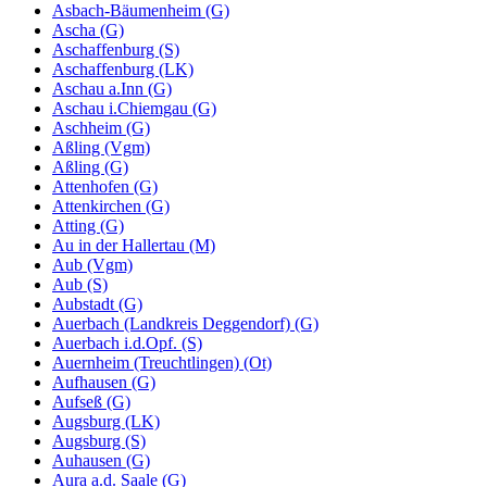
Asbach-Bäumenheim (G)
Ascha (G)
Aschaffenburg (S)
Aschaffenburg (LK)
Aschau a.Inn (G)
Aschau i.Chiemgau (G)
Aschheim (G)
Aßling (Vgm)
Aßling (G)
Attenhofen (G)
Attenkirchen (G)
Atting (G)
Au in der Hallertau (M)
Aub (Vgm)
Aub (S)
Aubstadt (G)
Auerbach (Landkreis Deggendorf) (G)
Auerbach i.d.Opf. (S)
Auernheim (Treuchtlingen) (Ot)
Aufhausen (G)
Aufseß (G)
Augsburg (LK)
Augsburg (S)
Auhausen (G)
Aura a.d. Saale (G)