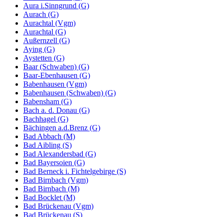
Aura i.Sinngrund (G)
Aurach (G)
Aurachtal (Vgm)
Aurachtal (G)
Außernzell (G)
Aying (G)
Aystetten (G)
Baar (Schwaben) (G)
Baar-Ebenhausen (G)
Babenhausen (Vgm)
Babenhausen (Schwaben) (G)
Babensham (G)
Bach a. d. Donau (G)
Bachhagel (G)
Bächingen a.d.Brenz (G)
Bad Abbach (M)
Bad Aibling (S)
Bad Alexandersbad (G)
Bad Bayersoien (G)
Bad Berneck i. Fichtelgebirge (S)
Bad Birnbach (Vgm)
Bad Birnbach (M)
Bad Bocklet (M)
Bad Brückenau (Vgm)
Bad Brückenau (S)