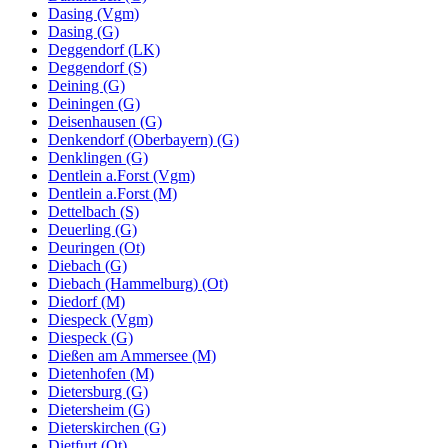
Dasing (Vgm)
Dasing (G)
Deggendorf (LK)
Deggendorf (S)
Deining (G)
Deiningen (G)
Deisenhausen (G)
Denkendorf (Oberbayern) (G)
Denklingen (G)
Dentlein a.Forst (Vgm)
Dentlein a.Forst (M)
Dettelbach (S)
Deuerling (G)
Deuringen (Ot)
Diebach (G)
Diebach (Hammelburg) (Ot)
Diedorf (M)
Diespeck (Vgm)
Diespeck (G)
Dießen am Ammersee (M)
Dietenhofen (M)
Dietersburg (G)
Dietersheim (G)
Dieterskirchen (G)
Dietfurt (Ot)