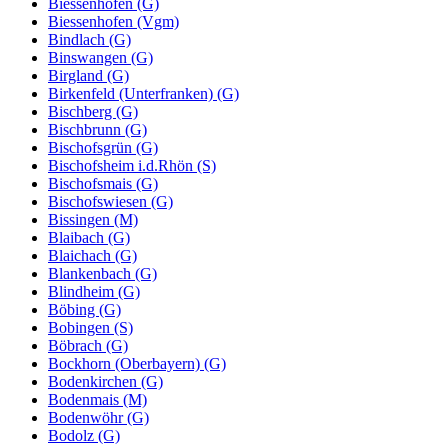
Biessenhofen (G)
Biessenhofen (Vgm)
Bindlach (G)
Binswangen (G)
Birgland (G)
Birkenfeld (Unterfranken) (G)
Bischberg (G)
Bischbrunn (G)
Bischofsgrün (G)
Bischofsheim i.d.Rhön (S)
Bischofsmais (G)
Bischofswiesen (G)
Bissingen (M)
Blaibach (G)
Blaichach (G)
Blankenbach (G)
Blindheim (G)
Böbing (G)
Bobingen (S)
Böbrach (G)
Bockhorn (Oberbayern) (G)
Bodenkirchen (G)
Bodenmais (M)
Bodenwöhr (G)
Bodolz (G)