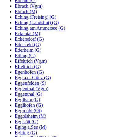
Ebnath (G)
Ebrach (Vgm)
Ebrach (M)
Eching (Freising) (G)
Eching (Landshut) (G)
Eching am Ammersee (G)
Eckental (M)
Eckersdorf (G)
Edelsfeld (G)
Ederheim (G)
Edling (G)
Effeltrich (Vgm)
Effeltrich (G)
Egenhofen (G)
Egg a.d. Günz (G)
Eggenfelden (S)
Eggenthal (Vgm)
Eggenthal (G)
Egglham (G)
Egglkofen (G)
Eggmühl (Ot)
Eggolsheim (M)
Eggstätt (G)
Eging a.See (M)
Eglfing (G)