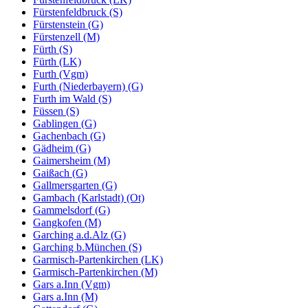
Fürstenfeldbruck (S)
Fürstenstein (G)
Fürstenzell (M)
Fürth (S)
Fürth (LK)
Furth (Vgm)
Furth (Niederbayern) (G)
Furth im Wald (S)
Füssen (S)
Gablingen (G)
Gachenbach (G)
Gädheim (G)
Gaimersheim (M)
Gaißach (G)
Gallmersgarten (G)
Gambach (Karlstadt) (Ot)
Gammelsdorf (G)
Gangkofen (M)
Garching a.d.Alz (G)
Garching b.München (S)
Garmisch-Partenkirchen (LK)
Garmisch-Partenkirchen (M)
Gars a.Inn (Vgm)
Gars a.Inn (M)