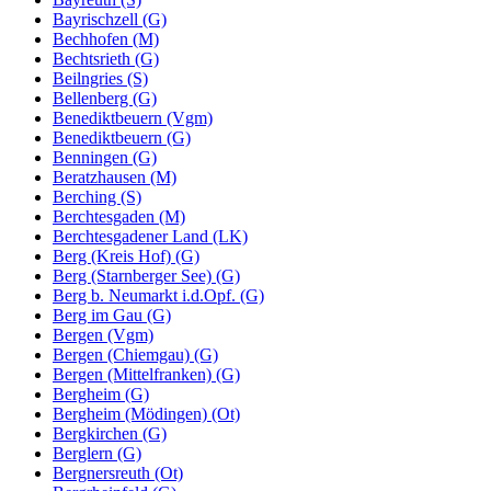
Bayrischzell (G)
Bechhofen (M)
Bechtsrieth (G)
Beilngries (S)
Bellenberg (G)
Benediktbeuern (Vgm)
Benediktbeuern (G)
Benningen (G)
Beratzhausen (M)
Berching (S)
Berchtesgaden (M)
Berchtesgadener Land (LK)
Berg (Kreis Hof) (G)
Berg (Starnberger See) (G)
Berg b. Neumarkt i.d.Opf. (G)
Berg im Gau (G)
Bergen (Vgm)
Bergen (Chiemgau) (G)
Bergen (Mittelfranken) (G)
Bergheim (G)
Bergheim (Mödingen) (Ot)
Bergkirchen (G)
Berglern (G)
Bergnersreuth (Ot)