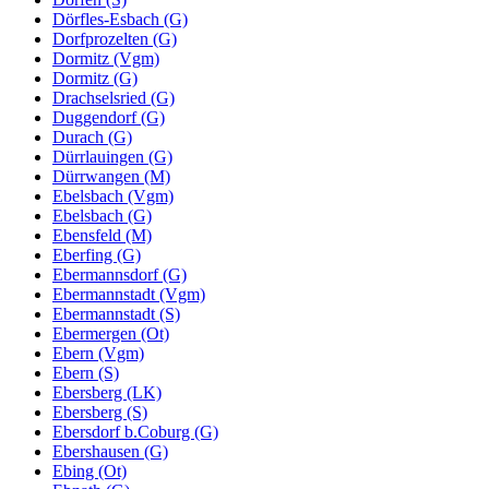
Dörfles-Esbach (G)
Dorfprozelten (G)
Dormitz (Vgm)
Dormitz (G)
Drachselsried (G)
Duggendorf (G)
Durach (G)
Dürrlauingen (G)
Dürrwangen (M)
Ebelsbach (Vgm)
Ebelsbach (G)
Ebensfeld (M)
Eberfing (G)
Ebermannsdorf (G)
Ebermannstadt (Vgm)
Ebermannstadt (S)
Ebermergen (Ot)
Ebern (Vgm)
Ebern (S)
Ebersberg (LK)
Ebersberg (S)
Ebersdorf b.Coburg (G)
Ebershausen (G)
Ebing (Ot)