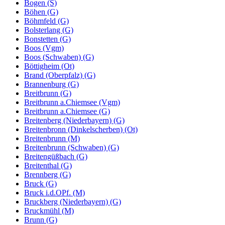
Bogen (S)
Böhen (G)
Böhmfeld (G)
Bolsterlang (G)
Bonstetten (G)
Boos (Vgm)
Boos (Schwaben) (G)
Böttigheim (Ot)
Brand (Oberpfalz) (G)
Brannenburg (G)
Breitbrunn (G)
Breitbrunn a.Chiemsee (Vgm)
Breitbrunn a.Chiemsee (G)
Breitenberg (Niederbayern) (G)
Breitenbronn (Dinkelscherben) (Ot)
Breitenbrunn (M)
Breitenbrunn (Schwaben) (G)
Breitengüßbach (G)
Breitenthal (G)
Brennberg (G)
Bruck (G)
Bruck i.d.OPf. (M)
Bruckberg (Niederbayern) (G)
Bruckmühl (M)
Brunn (G)