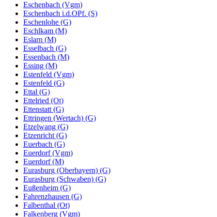
Eschenbach (Vgm)
Eschenbach i.d.OPf. (S)
Eschenlohe (G)
Eschlkam (M)
Eslarn (M)
Esselbach (G)
Essenbach (M)
Essing (M)
Estenfeld (Vgm)
Estenfeld (G)
Ettal (G)
Ettelried (Ot)
Ettenstatt (G)
Ettringen (Wertach) (G)
Etzelwang (G)
Etzenricht (G)
Euerbach (G)
Euerdorf (Vgm)
Euerdorf (M)
Eurasburg (Oberbayern) (G)
Eurasburg (Schwaben) (G)
Eußenheim (G)
Fahrenzhausen (G)
Falbenthal (Ot)
Falkenberg (Vgm)