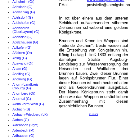
Achsheim (Ot)
EMail:
poststelle@koenigsbrunn.de
Achslach (G)
Adelschlag (G)
Adelsdorf (G)
In rot über einem aus dem unteren
Schildrand aufwachsenden silbernen
Adelshofen (G)
Ziehbrunnen schwebend eine goldene
Adelshofen
(Oberbayern) (G)
Königskrone.
Adelsried (G)
Brunnen und Krone im Wappen sind
Adelzhausen (G)
"redende Zeichen". Beide weisen auf
Adlkofen (G)
die Entstehung von Königsbrunn hin.
Affaltern (Ot)
König Ludwig I. ließ 1833 entlang der
Affing (G)
damaligen Straße Augsburg-
Agawang (Ot)
Landsberg zur Wasserversorgung der
Reisenden und Wallfahrer drei
Aham (G)
Brunnen bauen. Zwei dieser Brunnen
Aholfing (G)
lagen auf Königsbrunner Flur. Einer
Aholming (G)
dieser Brunnen ist noch heute erhalten
Ahorn (Landkreis
und als Gedenkbrunnen ausgebaut.
Coburg) (G)
Der Name Königsbrunn steht damit
Ahornberg (Ot)
eben wie das Wappen in ursächlichem
Ahorntal (G)
Zusammenhang mit diesen
Aicha vorm Wald (G)
geschichtlichen Brunnen.
Aichach (S)
zurück
Aichach-Friedberg (LK)
Aichen (G)
Aidenbach (Vgm)
Aidenbach (M)
Aidhausen (G)