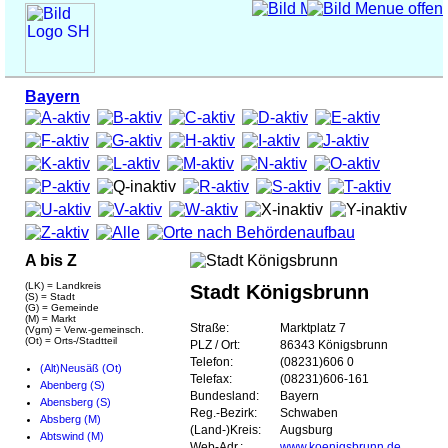
Bayern
A bis Z
(LK) = Landkreis
Stadt Königsbrunn
(S) = Stadt
(G) = Gemeinde
(M) = Markt
Straße:
Marktplatz 7
(Vgm) = Verw.-gemeinsch.
(Ot) = Orts-/Stadtteil
PLZ / Ort:
86343 Königsbrunn
Telefon:
(08231)606 0
(Alt)Neusäß (Ot)
Telefax:
(08231)606-161
Abenberg (S)
Bundesland:
Bayern
Abensberg (S)
Reg.-Bezirk:
Schwaben
Absberg (M)
(Land-)Kreis:
Augsburg
Abtswind (M)
Web-Adr.:
www.koenigsbrunn.de