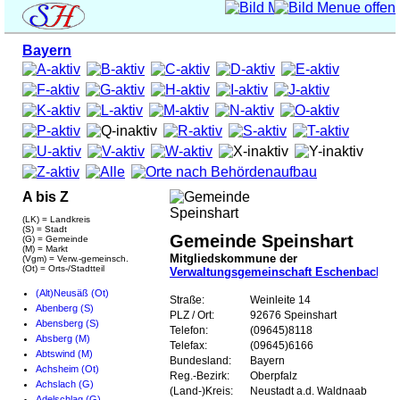
Bayern
A bis Z
(LK) = Landkreis
(S) = Stadt
Gemeinde Speinshart
(G) = Gemeinde
(M) = Markt
Mitgliedskommune der
(Vgm) = Verw.-gemeinsch.
(Ot) = Orts-/Stadtteil
Verwaltungsgemeinschaft Eschenbach
(Alt)Neusäß (Ot)
Straße:
Weinleite 14
Abenberg (S)
PLZ / Ort:
92676 Speinshart
Abensberg (S)
Telefon:
(09645)8118
Absberg (M)
Telefax:
(09645)6166
Abtswind (M)
Bundesland:
Bayern
Achsheim (Ot)
Reg.-Bezirk:
Oberpfalz
Achslach (G)
(Land-)Kreis:
Neustadt a.d. Waldnaab
Adelschlag (G)