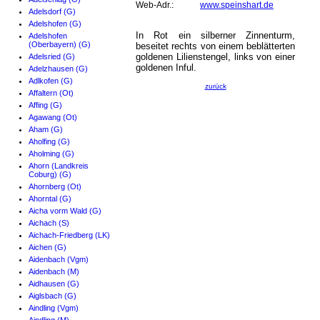
Web-Adr.:
www.speinshart.de
Adelsdorf (G)
Adelshofen (G)
In Rot ein silberner Zinnenturm,
Adelshofen
(Oberbayern) (G)
beseitet rechts von einem beblätterten
goldenen Lilienstengel, links von einer
Adelsried (G)
goldenen Inful.
Adelzhausen (G)
Adlkofen (G)
zurück
Affaltern (Ot)
Affing (G)
Agawang (Ot)
Aham (G)
Aholfing (G)
Aholming (G)
Ahorn (Landkreis
Coburg) (G)
Ahornberg (Ot)
Ahorntal (G)
Aicha vorm Wald (G)
Aichach (S)
Aichach-Friedberg (LK)
Aichen (G)
Aidenbach (Vgm)
Aidenbach (M)
Aidhausen (G)
Aiglsbach (G)
Aindling (Vgm)