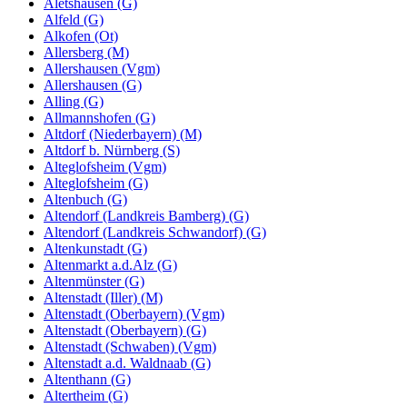
Aletshausen (G)
Alfeld (G)
Alkofen (Ot)
Allersberg (M)
Allershausen (Vgm)
Allershausen (G)
Alling (G)
Allmannshofen (G)
Altdorf (Niederbayern) (M)
Altdorf b. Nürnberg (S)
Alteglofsheim (Vgm)
Alteglofsheim (G)
Altenbuch (G)
Altendorf (Landkreis Bamberg) (G)
Altendorf (Landkreis Schwandorf) (G)
Altenkunstadt (G)
Altenmarkt a.d.Alz (G)
Altenmünster (G)
Altenstadt (Iller) (M)
Altenstadt (Oberbayern) (Vgm)
Altenstadt (Oberbayern) (G)
Altenstadt (Schwaben) (Vgm)
Altenstadt a.d. Waldnaab (G)
Altenthann (G)
Altertheim (G)