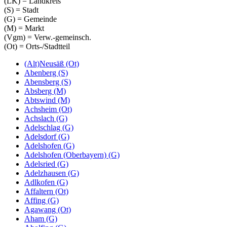
(LK) = Landkreis
(S) = Stadt
(G) = Gemeinde
(M) = Markt
(Vgm) = Verw.-gemeinsch.
(Ot) = Orts-/Stadtteil
(Alt)Neusäß (Ot)
Abenberg (S)
Abensberg (S)
Absberg (M)
Abtswind (M)
Achsheim (Ot)
Achslach (G)
Adelschlag (G)
Adelsdorf (G)
Adelshofen (G)
Adelshofen (Oberbayern) (G)
Adelsried (G)
Adelzhausen (G)
Adlkofen (G)
Affaltern (Ot)
Affing (G)
Agawang (Ot)
Aham (G)