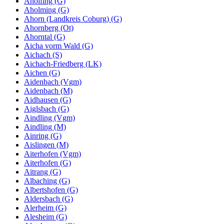
Aholfing (G)
Aholming (G)
Ahorn (Landkreis Coburg) (G)
Ahornberg (Ot)
Ahorntal (G)
Aicha vorm Wald (G)
Aichach (S)
Aichach-Friedberg (LK)
Aichen (G)
Aidenbach (Vgm)
Aidenbach (M)
Aidhausen (G)
Aiglsbach (G)
Aindling (Vgm)
Aindling (M)
Ainring (G)
Aislingen (M)
Aiterhofen (Vgm)
Aiterhofen (G)
Aitrang (G)
Albaching (G)
Albertshofen (G)
Aldersbach (G)
Alerheim (G)
Alesheim (G)