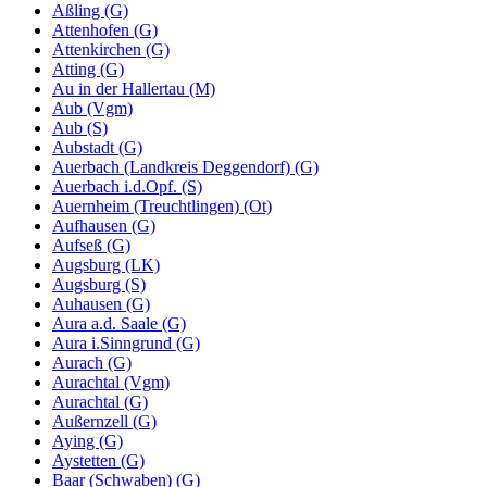
Aßling (G)
Attenhofen (G)
Attenkirchen (G)
Atting (G)
Au in der Hallertau (M)
Aub (Vgm)
Aub (S)
Aubstadt (G)
Auerbach (Landkreis Deggendorf) (G)
Auerbach i.d.Opf. (S)
Auernheim (Treuchtlingen) (Ot)
Aufhausen (G)
Aufseß (G)
Augsburg (LK)
Augsburg (S)
Auhausen (G)
Aura a.d. Saale (G)
Aura i.Sinngrund (G)
Aurach (G)
Aurachtal (Vgm)
Aurachtal (G)
Außernzell (G)
Aying (G)
Aystetten (G)
Baar (Schwaben) (G)