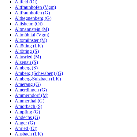
Altfeld (Ot)
Altfraunhofen (Vgm)
Altfraunhofen (G)
Althegnenberg (G)
Altisheim (Ot)
Altmannstein (M)
Altmühltal (Vgm)
Altomünster (M)
Altötting (LK)
Altötting (S)
Altusried (M)
Alzenau (S)
Amberg (S)
Amberg (Schwaben) (G)
Amberg-Sulzbach (LK)
Amerang (G)
Amerdingen (G)
Ammerndorf (M)
Ammerthal (G)
Amorbach (S)
Ampfing (G)
Andechs (G)
Anger (G)
Anried (Ot)
Ansbach (LK)