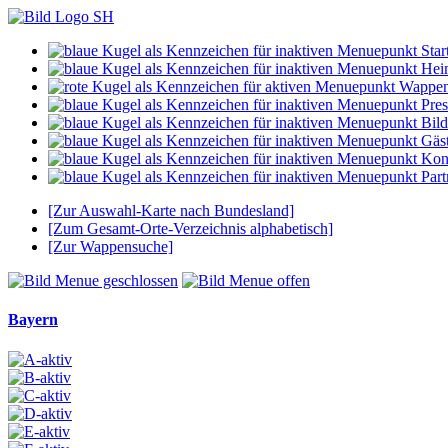
Start
Hei
Wappe
Pres
Bild
Gäs
Kon
Part
[Zur Auswahl-Karte nach Bundesland]
[Zum Gesamt-Orte-Verzeichnis alphabetisch]
[Zur Wappensuche]
Bayern