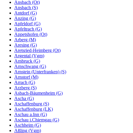
Ansbach (Ot)
Ansbach (S)
Antdorf (G)
Anzing (G)
Apfeldorf (G)
Apfeltrach (G)
Appetshofen (Ot)
Arberg (M)
Aresing (G)
Aretsried-Heimberg (Ot)
Argental (Vgm)
Arnbruck (G)
Arnschwang (G)
Arnstein (Unterfranken) (S)
Arnstorf (M)
Arrach (G)
Arzberg (S)
Asbach-Bäumenheim (G)
Ascha (G)
Aschaffenburg (S)
Aschaffenburg (LK)
Aschau a.Inn (G)
Aschau i.Chiemgau (G)
Aschheim (G)
Aßling (Vgm)