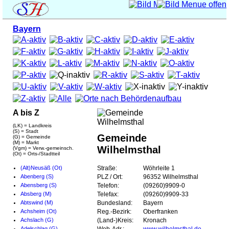
Bayern
A bis Z
(LK) = Landkreis
(S) = Stadt
Gemeinde
(G) = Gemeinde
(M) = Markt
Wilhelmsthal
(Vgm) = Verw.-gemeinsch.
(Ot) = Orts-/Stadtteil
(Alt)Neusäß (Ot)
Straße:
Wöhrleite 1
Abenberg (S)
PLZ / Ort:
96352 Wilhelmsthal
Abensberg (S)
Telefon:
(09260)9909-0
Absberg (M)
Telefax:
(09260)9909-33
Abtswind (M)
Bundesland:
Bayern
Achsheim (Ot)
Reg.-Bezirk:
Oberfranken
Achslach (G)
(Land-)Kreis:
Kronach
Adelschlag (G)