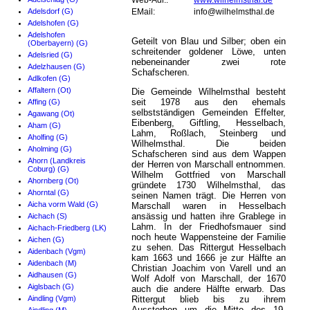
Web-Adr.:
www.wilhelmsthal.de
Adelsdorf (G)
EMail:
info@wilhelmsthal.de
Adelshofen (G)
Adelshofen
Geteilt von Blau und Silber; oben ein
(Oberbayern) (G)
schreitender goldener Löwe, unten
Adelsried (G)
nebeneinander zwei rote
Adelzhausen (G)
Schafscheren.
Adlkofen (G)
Affaltern (Ot)
Die Gemeinde Wilhelmsthal besteht
seit 1978 aus den ehemals
Affing (G)
selbstständigen Gemeinden Effelter,
Agawang (Ot)
Eibenberg, Giftling, Hesselbach,
Aham (G)
Lahm, Roßlach, Steinberg und
Aholfing (G)
Wilhelmsthal. Die beiden
Aholming (G)
Schafscheren sind aus dem Wappen
Ahorn (Landkreis
der Herren von Marschall entnommen.
Coburg) (G)
Wilhelm Gottfried von Marschall
Ahornberg (Ot)
gründete 1730 Wilhelmsthal, das
Ahorntal (G)
seinen Namen trägt. Die Herren von
Aicha vorm Wald (G)
Marschall waren in Hesselbach
ansässig und hatten ihre Grablege in
Aichach (S)
Lahm. In der Friedhofsmauer sind
Aichach-Friedberg (LK)
noch heute Wappensteine der Familie
Aichen (G)
zu sehen. Das Rittergut Hesselbach
Aidenbach (Vgm)
kam 1663 und 1666 je zur Hälfte an
Aidenbach (M)
Christian Joachim von Varell und an
Aidhausen (G)
Wolf Adolf von Marschall, der 1670
Aiglsbach (G)
auch die andere Hälfte erwarb. Das
Aindling (Vgm)
Rittergut blieb bis zu ihrem
Aussterben um die Mitte des 19.