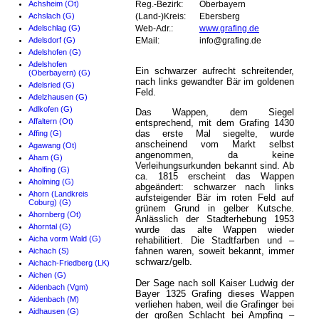
Achsheim (Ot)
Reg.-Bezirk:
Oberbayern
Achslach (G)
(Land-)Kreis:
Ebersberg
Adelschlag (G)
Web-Adr.:
www.grafing.de
Adelsdorf (G)
EMail:
info@grafing.de
Adelshofen (G)
Adelshofen
Ein schwarzer aufrecht schreitender,
(Oberbayern) (G)
nach links gewandter Bär im goldenen
Adelsried (G)
Feld.
Adelzhausen (G)
Adlkofen (G)
Das Wappen, dem Siegel
Affaltern (Ot)
entsprechend, mit dem Grafing 1430
das erste Mal siegelte, wurde
Affing (G)
anscheinend vom Markt selbst
Agawang (Ot)
angenommen, da keine
Aham (G)
Verleihungsurkunden bekannt sind. Ab
Aholfing (G)
ca. 1815 erscheint das Wappen
Aholming (G)
abgeändert: schwarzer nach links
Ahorn (Landkreis
aufsteigender Bär im roten Feld auf
Coburg) (G)
grünem Grund in gelber Kutsche.
Ahornberg (Ot)
Anlässlich der Stadterhebung 1953
Ahorntal (G)
wurde das alte Wappen wieder
Aicha vorm Wald (G)
rehabilitiert. Die Stadtfarben und –
fahnen waren, soweit bekannt, immer
Aichach (S)
schwarz/gelb.
Aichach-Friedberg (LK)
Aichen (G)
Der Sage nach soll Kaiser Ludwig der
Aidenbach (Vgm)
Bayer 1325 Grafing dieses Wappen
Aidenbach (M)
verliehen haben, weil die Grafinger bei
Aidhausen (G)
der großen Schlacht bei Ampfing –