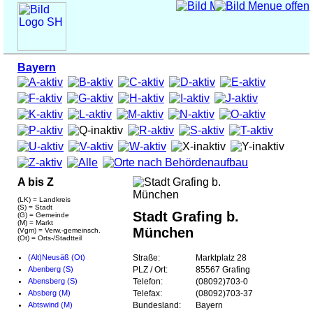
Bayern
A bis Z
(LK) = Landkreis
(S) = Stadt
Stadt Grafing b.
(G) = Gemeinde
(M) = Markt
München
(Vgm) = Verw.-gemeinsch.
(Ot) = Orts-/Stadtteil
(Alt)Neusäß (Ot)
Straße:
Marktplatz 28
Abenberg (S)
PLZ / Ort:
85567 Grafing
Abensberg (S)
Telefon:
(08092)703-0
Absberg (M)
Telefax:
(08092)703-37
Abtswind (M)
Bundesland:
Bayern