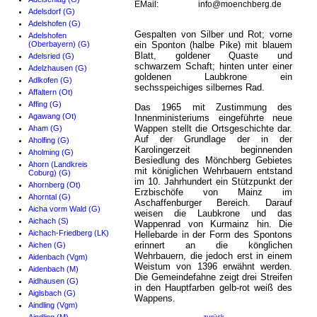
EMail:
info@moenchberg.de
Adelsdorf (G)
Adelshofen (G)
Gespalten von Silber und Rot; vorne
Adelshofen
(Oberbayern) (G)
ein Sponton (halbe Pike) mit blauem
Blatt, goldener Quaste und
Adelsried (G)
schwarzem Schaft; hinten unter einer
Adelzhausen (G)
goldenen Laubkrone ein
Adlkofen (G)
sechsspeichiges silbernes Rad.
Affaltern (Ot)
Affing (G)
Das 1965 mit Zustimmung des
Agawang (Ot)
Innenministeriums eingeführte neue
Wappen stellt die Ortsgeschichte dar.
Aham (G)
Auf der Grundlage der in der
Aholfing (G)
Karolingerzeit beginnenden
Aholming (G)
Besiedlung des Mönchberg Gebietes
Ahorn (Landkreis
mit königlichen Wehrbauern entstand
Coburg) (G)
im 10. Jahrhundert ein Stützpunkt der
Ahornberg (Ot)
Erzbischöfe von Mainz im
Ahorntal (G)
Aschaffenburger Bereich. Darauf
Aicha vorm Wald (G)
weisen die Laubkrone und das
Aichach (S)
Wappenrad von Kurmainz hin. Die
Aichach-Friedberg (LK)
Hellebarde in der Form des Spontons
erinnert an die könglichen
Aichen (G)
Wehrbauern, die jedoch erst in einem
Aidenbach (Vgm)
Weistum von 1396 erwähnt werden.
Aidenbach (M)
Die Gemeindefahne zeigt drei Streifen
Aidhausen (G)
in den Hauptfarben gelb-rot weiß des
Aiglsbach (G)
Wappens.
Aindling (Vgm)
zurück