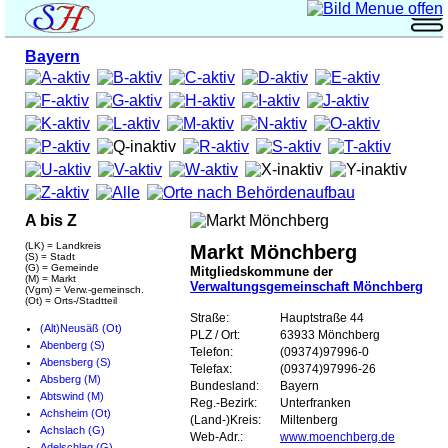
Bayern
A bis Z
(LK) = Landkreis
Markt Mönchberg
(S) = Stadt
(G) = Gemeinde
Mitgliedskommune der
(M) = Markt
Verwaltungsgemeinschaft Mönchberg
(Vgm) = Verw.-gemeinsch.
(Ot) = Orts-/Stadtteil
Straße:
Hauptstraße 44
(Alt)Neusäß (Ot)
PLZ / Ort:
63933 Mönchberg
Abenberg (S)
Telefon:
(09374)97996-0
Abensberg (S)
Telefax:
(09374)97996-26
Absberg (M)
Bundesland:
Bayern
Abtswind (M)
Reg.-Bezirk:
Unterfranken
Achsheim (Ot)
(Land-)Kreis:
Miltenberg
Achslach (G)
Web-Adr.:
www.moenchberg.de
Adelschlag (G)