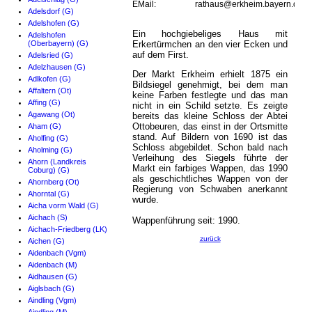
EMail:
rathaus@erkheim.bayern.de
Adelsdorf (G)
Adelshofen (G)
Ein hochgiebeliges Haus mit
Adelshofen
(Oberbayern) (G)
Erkertürmchen an den vier Ecken und
auf dem First.
Adelsried (G)
Adelzhausen (G)
Der Markt Erkheim erhielt 1875 ein
Adlkofen (G)
Bildsiegel genehmigt, bei dem man
Affaltern (Ot)
keine Farben festlegte und das man
Affing (G)
nicht in ein Schild setzte. Es zeigte
Agawang (Ot)
bereits das kleine Schloss der Abtei
Ottobeuren, das einst in der Ortsmitte
Aham (G)
stand. Auf Bildern von 1690 ist das
Aholfing (G)
Schloss abgebildet. Schon bald nach
Aholming (G)
Verleihung des Siegels führte der
Ahorn (Landkreis
Markt ein farbiges Wappen, das 1990
Coburg) (G)
als geschichtliches Wappen von der
Ahornberg (Ot)
Regierung von Schwaben anerkannt
Ahorntal (G)
wurde.
Aicha vorm Wald (G)
Aichach (S)
Wappenführung seit: 1990.
Aichach-Friedberg (LK)
zurück
Aichen (G)
Aidenbach (Vgm)
Aidenbach (M)
Aidhausen (G)
Aiglsbach (G)
Aindling (Vgm)