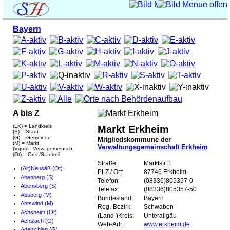
Bayern
A bis Z
(LK) = Landkreis
Markt Erkheim
(S) = Stadt
(G) = Gemeinde
Mitgliedskommune der
(M) = Markt
Verwaltungsgemeinschaft Erkheim
(Vgm) = Verw.-gemeinsch.
(Ot) = Orts-/Stadtteil
Straße:
Marktstr. 1
(Alt)Neusäß (Ot)
PLZ / Ort:
87746 Erkheim
Abenberg (S)
Telefon:
(08336)805357-0
Abensberg (S)
Telefax:
(08336)805357-50
Absberg (M)
Bundesland:
Bayern
Abtswind (M)
Reg.-Bezirk:
Schwaben
Achsheim (Ot)
(Land-)Kreis:
Unterallgäu
Achslach (G)
Web-Adr.:
www.erkheim.de
Adelschlag (G)