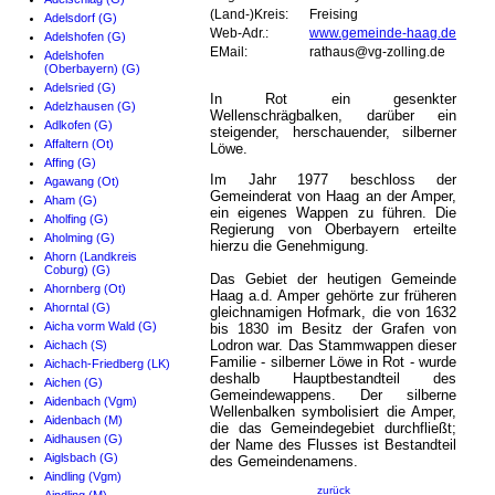
(Land-)Kreis:
Freising
Adelsdorf (G)
Web-Adr.:
www.gemeinde-haag.de
Adelshofen (G)
EMail:
rathaus@vg-zolling.de
Adelshofen
(Oberbayern) (G)
Adelsried (G)
In Rot ein gesenkter
Adelzhausen (G)
Wellenschrägbalken, darüber ein
Adlkofen (G)
steigender, herschauender, silberner
Affaltern (Ot)
Löwe.
Affing (G)
Im Jahr 1977 beschloss der
Agawang (Ot)
Gemeinderat von Haag an der Amper,
Aham (G)
ein eigenes Wappen zu führen. Die
Aholfing (G)
Regierung von Oberbayern erteilte
Aholming (G)
hierzu die Genehmigung.
Ahorn (Landkreis
Coburg) (G)
Das Gebiet der heutigen Gemeinde
Ahornberg (Ot)
Haag a.d. Amper gehörte zur früheren
Ahorntal (G)
gleichnamigen Hofmark, die von 1632
Aicha vorm Wald (G)
bis 1830 im Besitz der Grafen von
Lodron war. Das Stammwappen dieser
Aichach (S)
Familie - silberner Löwe in Rot - wurde
Aichach-Friedberg (LK)
deshalb Hauptbestandteil des
Aichen (G)
Gemeindewappens. Der silberne
Aidenbach (Vgm)
Wellenbalken symbolisiert die Amper,
Aidenbach (M)
die das Gemeindegebiet durchfließt;
Aidhausen (G)
der Name des Flusses ist Bestandteil
Aiglsbach (G)
des Gemeindenamens.
Aindling (Vgm)
zurück