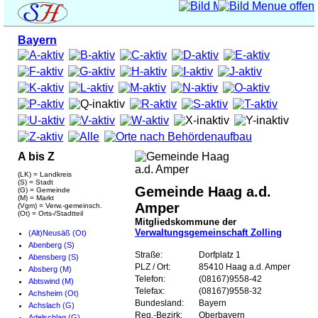
Bayern
A bis Z
(LK) = Landkreis
(S) = Stadt
Gemeinde Haag a.d.
(G) = Gemeinde
(M) = Markt
Amper
(Vgm) = Verw.-gemeinsch.
(Ot) = Orts-/Stadtteil
Mitgliedskommune der
Verwaltungsgemeinschaft Zolling
(Alt)Neusäß (Ot)
Abenberg (S)
Straße:
Dorfplatz 1
Abensberg (S)
PLZ / Ort:
85410 Haag a.d. Amper
Absberg (M)
Telefon:
(08167)9558-42
Abtswind (M)
Telefax:
(08167)9558-32
Achsheim (Ot)
Bundesland:
Bayern
Achslach (G)
Reg.-Bezirk:
Oberbayern
Adelschlag (G)