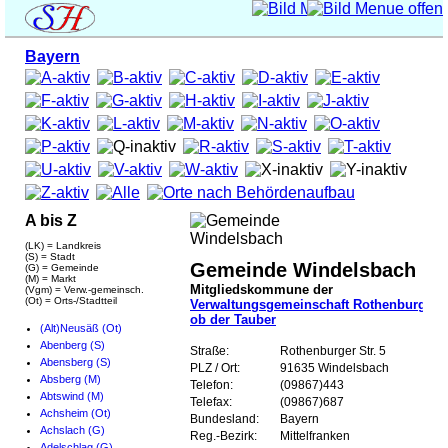
Bayern
A bis Z
(LK) = Landkreis
(S) = Stadt
Gemeinde Windelsbach
(G) = Gemeinde
(M) = Markt
Mitgliedskommune der
(Vgm) = Verw.-gemeinsch.
(Ot) = Orts-/Stadtteil
Verwaltungsgemeinschaft Rothenburg
ob der Tauber
(Alt)Neusäß (Ot)
Abenberg (S)
Straße:
Rothenburger Str. 5
Abensberg (S)
PLZ / Ort:
91635 Windelsbach
Absberg (M)
Telefon:
(09867)443
Abtswind (M)
Telefax:
(09867)687
Achsheim (Ot)
Bundesland:
Bayern
Achslach (G)
Reg.-Bezirk:
Mittelfranken
Adelschlag (G)