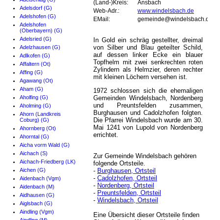
(Land-)Kreis:
Ansbach
Adelsdorf (G)
Web-Adr.:
www.windelsbach.de
Adelshofen (G)
EMail:
gemeinde@windelsbach.de
Adelshofen
(Oberbayern) (G)
Adelsried (G)
In Gold ein schräg gestellter, dreimal
von Silber und Blau geteilter Schild,
Adelzhausen (G)
auf dessen linker Ecke ein blauer
Adlkofen (G)
Topfhelm mit zwei senkrechten roten
Affaltern (Ot)
Zylindern als Helmzier, deren rechter
Affing (G)
mit kleinen Löchern versehen ist.
Agawang (Ot)
Aham (G)
1972 schlossen sich die ehemaligen
Aholfing (G)
Gemeinden Windelsbach, Nordenberg
und Preuntsfelden zusammen,
Aholming (G)
Burghausen und Cadolzhofen folgten.
Ahorn (Landkreis
Die Pfarrei Windelsbach wurde am 30.
Coburg) (G)
Mai 1241 von Lupold von Nordenberg
Ahornberg (Ot)
errichtet.
Ahorntal (G)
Aicha vorm Wald (G)
Aichach (S)
Zur Gemeinde Windelsbach gehören
Aichach-Friedberg (LK)
folgende Ortsteile.
Aichen (G)
-
Burghausen, Ortsteil
-
Cadolzhofen, Ortsteil
Aidenbach (Vgm)
-
Nordenberg, Ortsteil
Aidenbach (M)
-
Preuntsfelden, Ortsteil
Aidhausen (G)
-
Windelsbach, Ortsteil
Aiglsbach (G)
Aindling (Vgm)
Eine Übersicht dieser Ortsteile finden