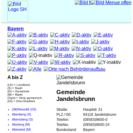
Bayern
A bis Z
(LK) = Landkreis
(S) = Stadt
Gemeinde
(G) = Gemeinde
(M) = Markt
Jandelsbrunn
(Vgm) = Verw.-gemeinsch.
(Ot) = Orts-/Stadtteil
(Alt)Neusäß (Ot)
Straße:
Hauptstr. 31
Abenberg (S)
PLZ / Ort:
94118 Jandelsbrunn
Abensberg (S)
Telefon:
(08583)9600-0
Absberg (M)
Telefax:
(08583)9600-24
Abtswind (M)
Bundesland:
Bayern