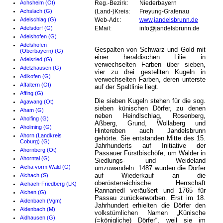
Achsheim (Ot)
Reg.-Bezirk:
Niederbayern
Achslach (G)
(Land-)Kreis:
Freyung-Grafenau
Adelschlag (G)
Web-Adr.:
www.jandelsbrunn.de
Adelsdorf (G)
EMail:
info@jandelsbrunn.de
Adelshofen (G)
Adelshofen
Gespalten von Schwarz und Gold mit
(Oberbayern) (G)
einer heraldischen Lilie in
Adelsried (G)
verwechselten Farben über sieben,
Adelzhausen (G)
vier zu drei gestellten Kugeln in
Adlkofen (G)
verwechselten Farben, deren unterste
Affaltern (Ot)
auf der Spaltlinie liegt.
Affing (G)
Die sieben Kugeln stehen für die sog.
Agawang (Ot)
sieben künischen Dörfer, zu denen
Aham (G)
neben Heindlschlag, Rosenberg,
Aholfing (G)
Aßberg, Grund, Wollaberg und
Aholming (G)
Hintereben auch Jandelsbrunn
Ahorn (Landkreis
gehörte. Sie entstanden Mitte des 15.
Coburg) (G)
Jahrhunderts auf Initiative der
Ahornberg (Ot)
Passauer Fürstbischöfe, um Wälder in
Ahorntal (G)
Siedlungs- und Weideland
Aicha vorm Wald (G)
umzuwandeln. 1487 wurden die Dörfer
auf Wiederkauf an die
Aichach (S)
oberösterreichische Herrschaft
Aichach-Friedberg (LK)
Rannariedl veräußert und 1765 für
Aichen (G)
Passau zurückerworben. Erst im 18.
Aidenbach (Vgm)
Jahrhundert erhielten die Dörfer den
Aidenbach (M)
volkstümlichen Namen „Künische
Aidhausen (G)
(=königliche) Dörfer“, weil sie im