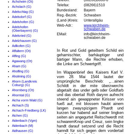
Telefon:
(08266)8608-0
Achsheim (Ot)
Telefax:
(08266)1510
Achslach (G)
Bundesland:
Bayern
Adelschlag (G)
Reg.-Bezirk:
Schwaben
Adelsdorf (G)
(Land-)Kreis:
Unterallgäu
Adelshofen (G)
Web-Adr.:
www.kirchheim-
Adelshofen
schwaben.de
(Oberbayern) (G)
EMail:
info@kirchheim-
Adelsried (G)
schwaben.de
Adelzhausen (G)
Adlkofen (G)
In Rot und Gold geteiltem Schild ein
Affaltern (Ot)
geharnischter, barhäuptiger und
Affing (G)
bärtiger Mann, die Rechte erhoben,
Agawang (Ot)
die Linke am Schwertgriff.
Aham (G)
Aholfing (G)
Im Wappenbrief des Kaisers Karl V.
Aholming (G)
vom 28. Mai 1544 lautet der
ursprüngliche Beschrieb: „…ainen
Ahorn (Landkreis
Coburg) (G)
Schildt in der mite überzwerchs
abgetailt das under gelb oder Goldfarb
Ahornberg (Ot)
und das obertail Roth darynn aufrecht
Ahorntal (G)
steend ain gewappneter Kirisser von
Aicha vorm Wald (G)
fueß auf, mit blossem haubt ainem
Aichach (S)
langen zwayspizigem Phardt und
Aichach-Friedberg (LK)
kurzen har habend auf seiner lingken
Aichen (G)
seiten ain angegurtet Reitschwerdt mit
Aidenbach (Vgm)
schwaremKnop und Creuz, sein lingke
Aidenbach (M)
handt darauf setzend und die Recht
hanndt für sich gegen dem vordertail
Aidhausen (G)