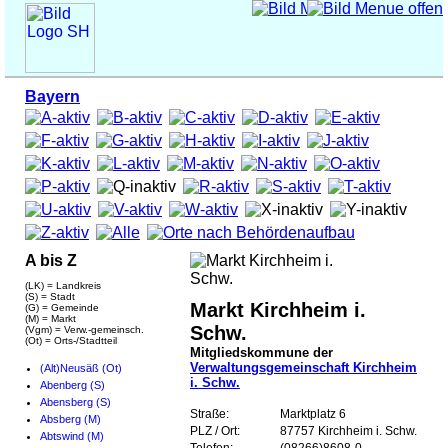
Bayern
A bis Z
(LK) = Landkreis
(S) = Stadt
Markt Kirchheim i.
(G) = Gemeinde
(M) = Markt
Schw.
(Vgm) = Verw.-gemeinsch.
(Ot) = Orts-/Stadtteil
Mitgliedskommune der
Verwaltungsgemeinschaft Kirchheim
(Alt)Neusäß (Ot)
i. Schw.
Abenberg (S)
Abensberg (S)
Straße:
Marktplatz 6
Absberg (M)
PLZ / Ort:
87757 Kirchheim i. Schw.
Abtswind (M)