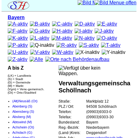
Bayern
A bis Z
(LK) = Landkreis
(S) = Stadt
Verwaltungsgemeinschaft
(G) = Gemeinde
(M) = Markt
Schöllnach
(Vgm) = Verw.-gemeinsch.
(Ot) = Orts-/Stadtteil
(Alt)Neusäß (Ot)
Straße:
Marktplatz 12
Abenberg (S)
PLZ / Ort:
94508 Schöllnach
Abensberg (S)
Telefon:
(09903)9303-0
Absberg (M)
Telefax:
(09903)9303-30
Abtswind (M)
Bundesland:
Bayern
Achsheim (Ot)
Reg.-Bezirk:
Niederbayern
Achslach (G)
(Land-)Kreis:
Deggendorf
Adelschlag (G)