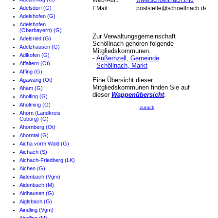
Web-Adr.:
www.schoellnach.info
Adelsdorf (G)
EMail:
poststelle@schoellnach.de
Adelshofen (G)
Adelshofen
(Oberbayern) (G)
Zur Verwaltungsgemeinschaft
Adelsried (G)
Schöllnach gehören folgende
Adelzhausen (G)
Mitgliedskommunen.
Adlkofen (G)
-
Außernzell, Gemeinde
Affaltern (Ot)
-
Schöllnach, Markt
Affing (G)
Eine Übersicht dieser
Agawang (Ot)
Mitgliedskommunen finden Sie auf
Aham (G)
dieser
Wappenübersicht
.
Aholfing (G)
Aholming (G)
zurück
Ahorn (Landkreis
Coburg) (G)
Ahornberg (Ot)
Ahorntal (G)
Aicha vorm Wald (G)
Aichach (S)
Aichach-Friedberg (LK)
Aichen (G)
Aidenbach (Vgm)
Aidenbach (M)
Aidhausen (G)
Aiglsbach (G)
Aindling (Vgm)