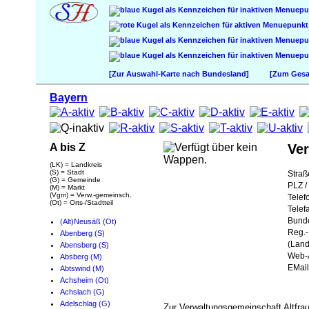
[Zur Auswahl-Karte nach Bundesland]
[Zum Gesam
Bayern
A bis Z
Ve
(LK) = Landkreis
(S) = Stadt
Straß
(G) = Gemeinde
PLZ / 
(M) = Markt
(Vgm) = Verw.-gemeinsch.
Telef
(Ot) = Orts-/Stadtteil
Telef
Bund
(Alt)Neusäß (Ot)
Reg.-
Abenberg (S)
(Land
Abensberg (S)
Web-A
Absberg (M)
EMail
Abtswind (M)
Achsheim (Ot)
Achslach (G)
Adelschlag (G)
Zur Verwaltungsgemeinschaft Altfr