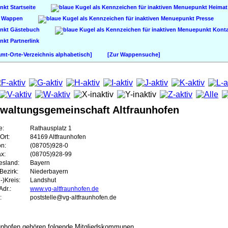
Startseite
Heimat
Wappen
Presse
Gästebuch
Konta
Partnerlink
t-Orte-Verzeichnis alphabetisch]
[Zur Wappensuche]
rwaltungsgemeinschaft Altfraunhofen
e:
Rathausplatz 1
Ort:
84169 Altfraunhofen
on:
(08705)928-0
ax:
(08705)928-99
esland:
Bayern
Bezirk:
Niederbayern
-)Kreis:
Landshut
dr.:
www.vg-altfraunhofen.de
:
poststelle@vg-altfraunhofen.de
aunhofen gehören folgende Mitgliedskommunen.