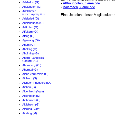
Adelsdorf (G)
-
Altfraunhofen, Gemeinde
Adelshofen (G)
-
Baierbach, Gemeinde
Adelshofen
(Oberbayern) (G)
Eine Übersicht dieser Mitgliedskom
Adelsried (G)
Adelzhausen (G)
Adlkofen (G)
Affaltern (Ot)
Affing (G)
Agawang (Ot)
Aham (G)
Aholfing (G)
Aholming (G)
Ahorn (Landkreis
Coburg) (G)
Ahornberg (Ot)
Ahorntal (G)
Aicha vorm Wald (G)
Aichach (S)
Aichach-Friedberg (LK)
Aichen (G)
Aidenbach (Vgm)
Aidenbach (M)
Aidhausen (G)
Aiglsbach (G)
Aindling (Vgm)
Aindling (M)