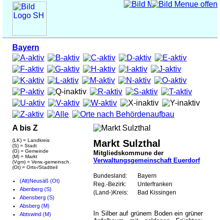
Bayern
A bis Z
(LK) = Landkreis
Markt Sulzthal
(S) = Stadt
(G) = Gemeinde
Mitgliedskommune der
(M) = Markt
Verwaltungsgemeinschaft Euerdorf
(Vgm) = Verw.-gemeinsch.
(Ot) = Orts-/Stadtteil
Bundesland:
Bayern
(Alt)Neusäß (Ot)
Reg.-Bezirk:
Unterfranken
Abenberg (S)
(Land-)Kreis:
Bad Kissingen
Abensberg (S)
Absberg (M)
In Silber auf grünem Boden ein grüner
Abtswind (M)