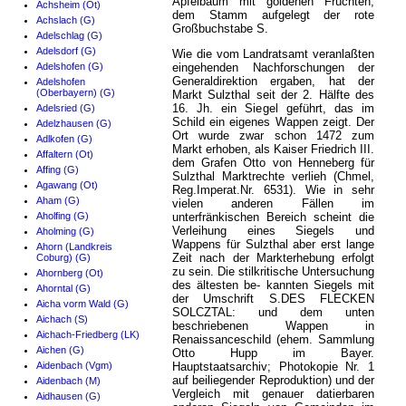
Apfelbaum mit goldenen Früchten;
Achsheim (Ot)
dem Stamm aufgelegt der rote
Achslach (G)
Großbuchstabe S.
Adelschlag (G)
Adelsdorf (G)
Wie die vom Landratsamt veranlaßten
Adelshofen (G)
eingehenden Nachforschungen der
Generaldirektion ergaben, hat der
Adelshofen
(Oberbayern) (G)
Markt Sulzthal seit der 2. Hälfte des
16. Jh. ein Siegel geführt, das im
Adelsried (G)
Schild ein eigenes Wappen zeigt. Der
Adelzhausen (G)
Ort wurde zwar schon 1472 zum
Adlkofen (G)
Markt erhoben, als Kaiser Friedrich III.
Affaltern (Ot)
dem Grafen Otto von Henneberg für
Affing (G)
Sulzthal Marktrechte verlieh (Chmel,
Agawang (Ot)
Reg.Imperat.Nr. 6531). Wie in sehr
Aham (G)
vielen anderen Fällen im
Aholfing (G)
unterfränkischen Bereich scheint die
Verleihung eines Siegels und
Aholming (G)
Wappens für Sulzthal aber erst lange
Ahorn (Landkreis
Zeit nach der Markterhebung erfolgt
Coburg) (G)
zu sein. Die stilkritische Untersuchung
Ahornberg (Ot)
des ältesten be- kannten Siegels mit
Ahorntal (G)
der Umschrift S.DES FLECKEN
Aicha vorm Wald (G)
SOLCZTAL: und dem unten
Aichach (S)
beschriebenen Wappen in
Aichach-Friedberg (LK)
Renaissanceschild (ehem. Sammlung
Aichen (G)
Otto Hupp im Bayer.
Aidenbach (Vgm)
Hauptstaatsarchiv; Photokopie Nr. 1
auf beiliegender Reproduktion) und der
Aidenbach (M)
Vergleich mit genauer datierbaren
Aidhausen (G)