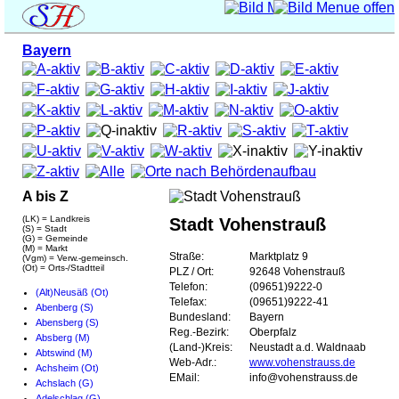
Bayern
A bis Z
(LK) = Landkreis
Stadt Vohenstrauß
(S) = Stadt
(G) = Gemeinde
(M) = Markt
Straße:
Marktplatz 9
(Vgm) = Verw.-gemeinsch.
(Ot) = Orts-/Stadtteil
PLZ / Ort:
92648 Vohenstrauß
Telefon:
(09651)9222-0
(Alt)Neusäß (Ot)
Telefax:
(09651)9222-41
Abenberg (S)
Bundesland:
Bayern
Abensberg (S)
Reg.-Bezirk:
Oberpfalz
Absberg (M)
(Land-)Kreis:
Neustadt a.d. Waldnaab
Abtswind (M)
Web-Adr.:
www.vohenstrauss.de
Achsheim (Ot)
EMail:
info@vohenstrauss.de
Achslach (G)
Adelschlag (G)