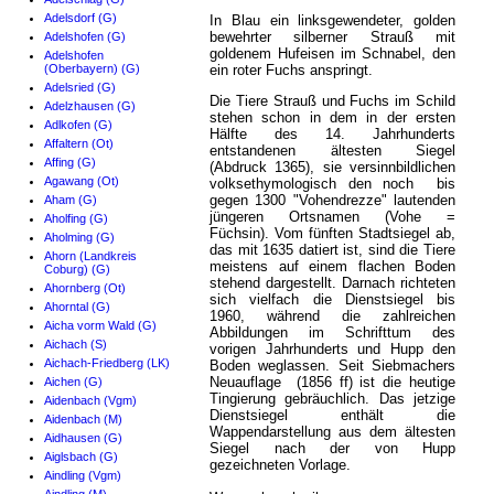
Adelsdorf (G)
In Blau ein linksgewendeter, golden
bewehrter silberner Strauß mit
Adelshofen (G)
goldenem Hufeisen im Schnabel, den
Adelshofen
(Oberbayern) (G)
ein roter Fuchs anspringt.
Adelsried (G)
Die Tiere Strauß und Fuchs im Schild
Adelzhausen (G)
stehen schon in dem in der ersten
Adlkofen (G)
Hälfte des 14. Jahrhunderts
Affaltern (Ot)
entstandenen ältesten Siegel
Affing (G)
(Abdruck 1365), sie versinnbildlichen
Agawang (Ot)
volksethymologisch den noch bis
gegen 1300 "Vohendrezze" lautenden
Aham (G)
jüngeren Ortsnamen (Vohe =
Aholfing (G)
Füchsin). Vom fünften Stadtsiegel ab,
Aholming (G)
das mit 1635 datiert ist, sind die Tiere
Ahorn (Landkreis
meistens auf einem flachen Boden
Coburg) (G)
stehend dargestellt. Darnach richteten
Ahornberg (Ot)
sich vielfach die Dienstsiegel bis
Ahorntal (G)
1960, während die zahlreichen
Aicha vorm Wald (G)
Abbildungen im Schrifttum des
Aichach (S)
vorigen Jahrhunderts und Hupp den
Aichach-Friedberg (LK)
Boden weglassen. Seit Siebmachers
Neuauflage (1856 ff) ist die heutige
Aichen (G)
Tingierung gebräuchlich. Das jetzige
Aidenbach (Vgm)
Dienstsiegel enthält die
Aidenbach (M)
Wappendarstellung aus dem ältesten
Aidhausen (G)
Siegel nach der von Hupp
Aiglsbach (G)
gezeichneten Vorlage.
Aindling (Vgm)