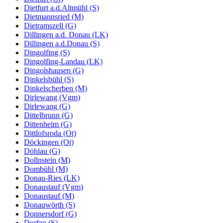
Dietfurt a.d.Altmühl (S)
Dietmannsried (M)
Dietramszell (G)
Dillingen a.d. Donau (LK)
Dillingen a.d.Donau (S)
Dingolfing (S)
Dingolfing-Landau (LK)
Dingolshausen (G)
Dinkelsbühl (S)
Dinkelscherben (M)
Dirlewang (Vgm)
Dirlewang (G)
Dittelbrunn (G)
Dittenheim (G)
Dittlofsroda (Ot)
Döckingen (Ot)
Döhlau (G)
Dollnstein (M)
Dombühl (M)
Donau-Ries (LK)
Donaustauf (Vgm)
Donaustauf (M)
Donauwörth (S)
Donnersdorf (G)
Dorfen (S)