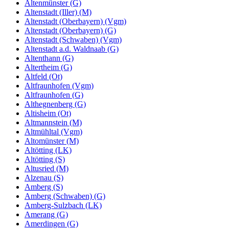
Altenmünster (G)
Altenstadt (Iller) (M)
Altenstadt (Oberbayern) (Vgm)
Altenstadt (Oberbayern) (G)
Altenstadt (Schwaben) (Vgm)
Altenstadt a.d. Waldnaab (G)
Altenthann (G)
Altertheim (G)
Altfeld (Ot)
Altfraunhofen (Vgm)
Altfraunhofen (G)
Althegnenberg (G)
Altisheim (Ot)
Altmannstein (M)
Altmühltal (Vgm)
Altomünster (M)
Altötting (LK)
Altötting (S)
Altusried (M)
Alzenau (S)
Amberg (S)
Amberg (Schwaben) (G)
Amberg-Sulzbach (LK)
Amerang (G)
Amerdingen (G)