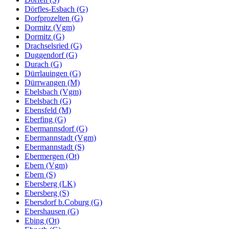
Dörfles-Esbach (G)
Dorfprozelten (G)
Dormitz (Vgm)
Dormitz (G)
Drachselsried (G)
Duggendorf (G)
Durach (G)
Dürrlauingen (G)
Dürrwangen (M)
Ebelsbach (Vgm)
Ebelsbach (G)
Ebensfeld (M)
Eberfing (G)
Ebermannsdorf (G)
Ebermannstadt (Vgm)
Ebermannstadt (S)
Ebermergen (Ot)
Ebern (Vgm)
Ebern (S)
Ebersberg (LK)
Ebersberg (S)
Ebersdorf b.Coburg (G)
Ebershausen (G)
Ebing (Ot)