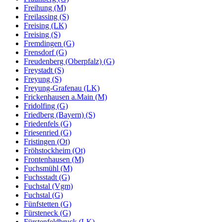
Freihung (M)
Freilassing (S)
Freising (LK)
Freising (S)
Fremdingen (G)
Frensdorf (G)
Freudenberg (Oberpfalz) (G)
Freystadt (S)
Freyung (S)
Freyung-Grafenau (LK)
Frickenhausen a.Main (M)
Fridolfing (G)
Friedberg (Bayern) (S)
Friedenfels (G)
Friesenried (G)
Fristingen (Ot)
Fröhstockheim (Ot)
Frontenhausen (M)
Fuchsmühl (M)
Fuchsstadt (G)
Fuchstal (Vgm)
Fuchstal (G)
Fünfstetten (G)
Fürsteneck (G)
Fürstenfeldbruck (LK)