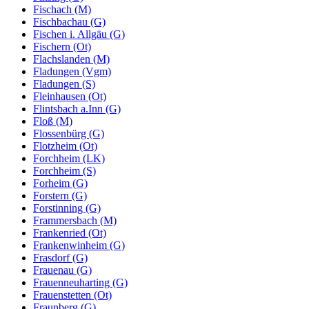
Fischach (M)
Fischbachau (G)
Fischen i. Allgäu (G)
Fischern (Ot)
Flachslanden (M)
Fladungen (Vgm)
Fladungen (S)
Fleinhausen (Ot)
Flintsbach a.Inn (G)
Floß (M)
Flossenbürg (G)
Flotzheim (Ot)
Forchheim (LK)
Forchheim (S)
Forheim (G)
Forstern (G)
Forstinning (G)
Frammersbach (M)
Frankenried (Ot)
Frankenwinheim (G)
Frasdorf (G)
Frauenau (G)
Frauenneuharting (G)
Frauenstetten (Ot)
Fraunberg (G)