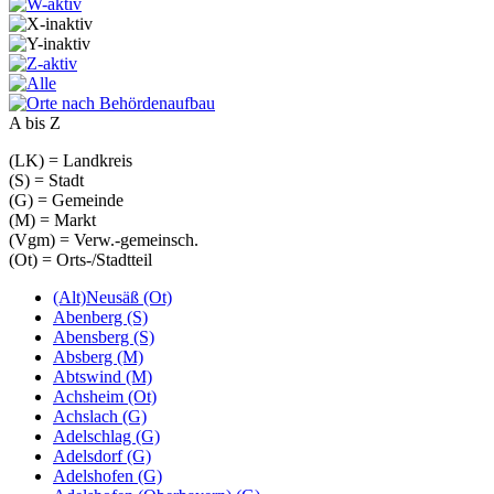
A bis Z
(LK) = Landkreis
(S) = Stadt
(G) = Gemeinde
(M) = Markt
(Vgm) = Verw.-gemeinsch.
(Ot) = Orts-/Stadtteil
(Alt)Neusäß (Ot)
Abenberg (S)
Abensberg (S)
Absberg (M)
Abtswind (M)
Achsheim (Ot)
Achslach (G)
Adelschlag (G)
Adelsdorf (G)
Adelshofen (G)