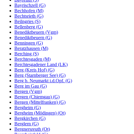
Bayrischzell (G)
Bechhofen (M)
Bechtsrieth (G)
Beilngries (S)
Bellenberg (G)
Benediktbeuern (Vgm)
Benediktbeuern (G)
Benningen (G)
Beratzhausen (M)
Berching (S)
Berchtesgaden (M)
Berchtesgadener Land (LK)
Berg (Kreis Hof) (G)
Berg (Starnberger See) (G)
Berg b. Neumarkt i.d.Opf. (G)
Berg im Gau (G)
Bergen (Vgm)
Bergen (Chiemgau) (G)
Bergen (Mittelfranken) (G)
Bergheim (G)
Bergheim (Mödingen) (Ot)
Bergkirchen (G)
Berglern (G)
Bergnersreuth (Ot)