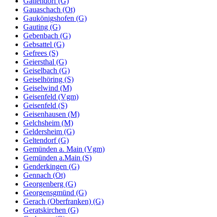
Gattendorf (G)
Gauaschach (Ot)
Gaukönigshofen (G)
Gauting (G)
Gebenbach (G)
Gebsattel (G)
Gefrees (S)
Geiersthal (G)
Geiselbach (G)
Geiselhöring (S)
Geiselwind (M)
Geisenfeld (Vgm)
Geisenfeld (S)
Geisenhausen (M)
Gelchsheim (M)
Geldersheim (G)
Geltendorf (G)
Gemünden a. Main (Vgm)
Gemünden a.Main (S)
Genderkingen (G)
Gennach (Ot)
Georgenberg (G)
Georgensgmünd (G)
Gerach (Oberfranken) (G)
Geratskirchen (G)