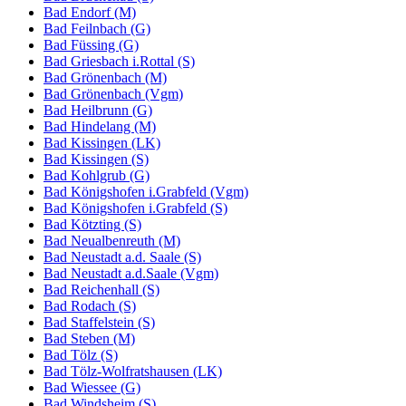
Bad Endorf (M)
Bad Feilnbach (G)
Bad Füssing (G)
Bad Griesbach i.Rottal (S)
Bad Grönenbach (M)
Bad Grönenbach (Vgm)
Bad Heilbrunn (G)
Bad Hindelang (M)
Bad Kissingen (LK)
Bad Kissingen (S)
Bad Kohlgrub (G)
Bad Königshofen i.Grabfeld (Vgm)
Bad Königshofen i.Grabfeld (S)
Bad Kötzting (S)
Bad Neualbenreuth (M)
Bad Neustadt a.d. Saale (S)
Bad Neustadt a.d.Saale (Vgm)
Bad Reichenhall (S)
Bad Rodach (S)
Bad Staffelstein (S)
Bad Steben (M)
Bad Tölz (S)
Bad Tölz-Wolfratshausen (LK)
Bad Wiessee (G)
Bad Windsheim (S)