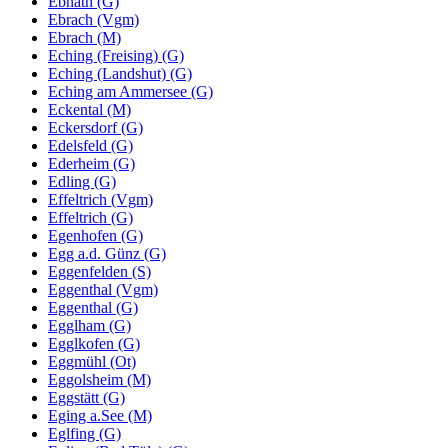
Ebnath (G)
Ebrach (Vgm)
Ebrach (M)
Eching (Freising) (G)
Eching (Landshut) (G)
Eching am Ammersee (G)
Eckental (M)
Eckersdorf (G)
Edelsfeld (G)
Ederheim (G)
Edling (G)
Effeltrich (Vgm)
Effeltrich (G)
Egenhofen (G)
Egg a.d. Günz (G)
Eggenfelden (S)
Eggenthal (Vgm)
Eggenthal (G)
Egglham (G)
Egglkofen (G)
Eggmühl (Ot)
Eggolsheim (M)
Eggstätt (G)
Eging a.See (M)
Eglfing (G)