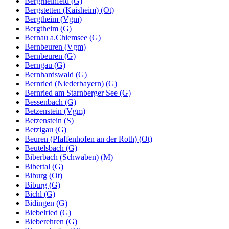
Bergrheinfeld (G)
Bergstetten (Kaisheim) (Ot)
Bergtheim (Vgm)
Bergtheim (G)
Bernau a.Chiemsee (G)
Bernbeuren (Vgm)
Bernbeuren (G)
Berngau (G)
Bernhardswald (G)
Bernried (Niederbayern) (G)
Bernried am Starnberger See (G)
Bessenbach (G)
Betzenstein (Vgm)
Betzenstein (S)
Betzigau (G)
Beuren (Pfaffenhofen an der Roth) (Ot)
Beutelsbach (G)
Biberbach (Schwaben) (M)
Bibertal (G)
Biburg (Ot)
Biburg (G)
Bichl (G)
Bidingen (G)
Biebelried (G)
Bieberehren (G)