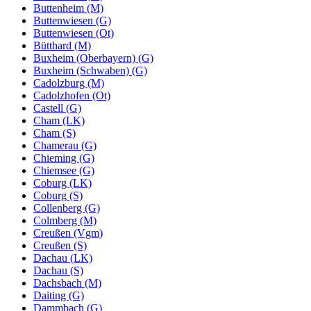
Buttenheim (M)
Buttenwiesen (G)
Buttenwiesen (Ot)
Bütthard (M)
Buxheim (Oberbayern) (G)
Buxheim (Schwaben) (G)
Cadolzburg (M)
Cadolzhofen (Ot)
Castell (G)
Cham (LK)
Cham (S)
Chamerau (G)
Chieming (G)
Chiemsee (G)
Coburg (LK)
Coburg (S)
Collenberg (G)
Colmberg (M)
Creußen (Vgm)
Creußen (S)
Dachau (LK)
Dachau (S)
Dachsbach (M)
Daiting (G)
Dammbach (G)