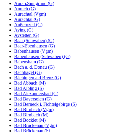
Aura i.Sinngrund (G)
Aurach (G)
Aurachtal (Vgm)
Aurachtal (G)
Außernzell (G)
Aying (G)
Aystetten (G)
Baar (Schwaben) (G)
Baar-Ebenhausen (G)
Babenhausen (Vgm)
Babenhausen (Schwaben) (G)
Babensham (G)
Bach a. d. Donau (G)
Bachhagel (G)
Bächingen a.d.Brenz (G)
Bad Abbach (M)
Bad Aibling (S)
Bad Alexandersbad (G)
Bad Bayersoien (G)
Bad Berneck i. Fichtelgebirge (S)
Bad Birnbach (Vgm)
Bad Birnbach (M)
Bad Bocklet (M)
Bad Brückenau (Vgm)
Bad Brückenau (S)