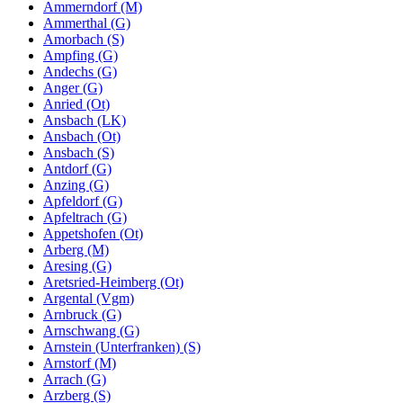
Ammerndorf (M)
Ammerthal (G)
Amorbach (S)
Ampfing (G)
Andechs (G)
Anger (G)
Anried (Ot)
Ansbach (LK)
Ansbach (Ot)
Ansbach (S)
Antdorf (G)
Anzing (G)
Apfeldorf (G)
Apfeltrach (G)
Appetshofen (Ot)
Arberg (M)
Aresing (G)
Aretsried-Heimberg (Ot)
Argental (Vgm)
Arnbruck (G)
Arnschwang (G)
Arnstein (Unterfranken) (S)
Arnstorf (M)
Arrach (G)
Arzberg (S)