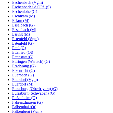
Eschenbach (Vgm)
Eschenbach i.d.OPf. (S)
Eschenlohe (G)
Eschlkam (M)
Eslarn (M)
Esselbach (G)
Essenbach (M)
Essing (M)
Estenfeld (Vgm)
Estenfeld (G)
Ettal (G)
Ettelried (Ot)
Ettenstatt (G)
Ettringen (Wertach) (G)
Etzelwang (G)
Etzenricht (G)
Euerbach (G)
Euerdorf (Vgm)
Euerdorf (M)
Eurasburg (Oberbayern) (G)
Eurasburg (Schwaben) (G)
Eußenheim (G)
Fahrenzhausen (G)
Falbenthal (Ot)
Falkenberg (Vgm)