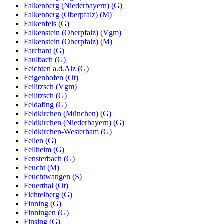
Falkenberg (Niederbayern) (G)
Falkenberg (Oberpfalz) (M)
Falkenfels (G)
Falkenstein (Oberpfalz) (Vgm)
Falkenstein (Oberpfalz) (M)
Farchant (G)
Faulbach (G)
Feichten a.d.Alz (G)
Feigenhofen (Ot)
Feilitzsch (Vgm)
Feilitzsch (G)
Feldafing (G)
Feldkirchen (München) (G)
Feldkirchen (Niederbayern) (G)
Feldkirchen-Westerham (G)
Fellen (G)
Fellheim (G)
Fensterbach (G)
Feucht (M)
Feuchtwangen (S)
Feuerthal (Ot)
Fichtelberg (G)
Finning (G)
Finningen (G)
Finsing (G)