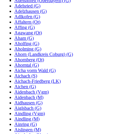
Adelshofen (Oberbayern) (G)
Adelsried (G)
Adelzhausen (G)
Adlkofen (G)
Affaltern (Ot)
Affing (G)
Agawang (Ot)
Aham (G)
Aholfing (G)
Aholming (G)
Ahorn (Landkreis Coburg) (G)
Ahornberg (Ot)
Ahorntal (G)
Aicha vorm Wald (G)
Aichach (S)
Aichach-Friedberg (LK)
Aichen (G)
Aidenbach (Vgm)
Aidenbach (M)
Aidhausen (G)
Aiglsbach (G)
Aindling (Vgm)
Aindling (M)
Ainring (G)
Aislingen (M)