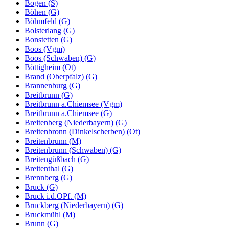
Bogen (S)
Böhen (G)
Böhmfeld (G)
Bolsterlang (G)
Bonstetten (G)
Boos (Vgm)
Boos (Schwaben) (G)
Böttigheim (Ot)
Brand (Oberpfalz) (G)
Brannenburg (G)
Breitbrunn (G)
Breitbrunn a.Chiemsee (Vgm)
Breitbrunn a.Chiemsee (G)
Breitenberg (Niederbayern) (G)
Breitenbronn (Dinkelscherben) (Ot)
Breitenbrunn (M)
Breitenbrunn (Schwaben) (G)
Breitengüßbach (G)
Breitenthal (G)
Brennberg (G)
Bruck (G)
Bruck i.d.OPf. (M)
Bruckberg (Niederbayern) (G)
Bruckmühl (M)
Brunn (G)