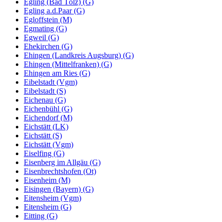
Egling (Bad Tölz) (G)
Egling a.d.Paar (G)
Egloffstein (M)
Egmating (G)
Egweil (G)
Ehekirchen (G)
Ehingen (Landkreis Augsburg) (G)
Ehingen (Mittelfranken) (G)
Ehingen am Ries (G)
Eibelstadt (Vgm)
Eibelstadt (S)
Eichenau (G)
Eichenbühl (G)
Eichendorf (M)
Eichstätt (LK)
Eichstätt (S)
Eichstätt (Vgm)
Eiselfing (G)
Eisenberg im Allgäu (G)
Eisenbrechtshofen (Ot)
Eisenheim (M)
Eisingen (Bayern) (G)
Eitensheim (Vgm)
Eitensheim (G)
Eitting (G)