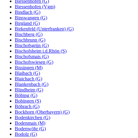
Biessenhofen (G)
Biessenhofen (Vgm)
Bindlach (G)
Binswangen (G)
Birgland (G)
Birkenfeld (Unterfranken) (G)
Bischberg (G)
Bischbrunn (G)
Bischofsgrün (G)
Bischofsheim i.d.Rhön (S)
Bischofsmais (G)
Bischofswiesen (G)
Bissingen (M)
Blaibach (G)
Blaichach (G)
Blankenbach (G)
Blindheim (G)
Böbing (G)
Bobingen (S)
Böbrach (G)
Bockhorn (Oberbayern) (G)
Bodenkirchen (G)
Bodenmais (M)
Bodenwöhr (G)
Bodolz (G)