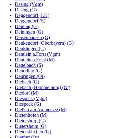
Dasing (Vgm)
Dasing (G)
Deggendorf (LK)
Deggendorf (S)
Deining (G)
Deiningen (G)
Deisenhausen (G)
Denkendorf (Oberbayern) (G)
Denklingen (G)
Dentlein a.Forst (Vgm)
Dentlein a.Forst (M)
Dettelbach (S)
Deuerling (G)
Deuringen (Ot)
Diebach (G)
Diebach (Hammelburg) (Ot)
Diedorf (M)
Diespeck (Vgm)
Diespeck (G)
Dießen am Ammersee (M)
Dietenhofen (M)
Dietersburg (G)
Dietersheim (G)
Dieterskirchen (G)
Dietfurt (Ot)