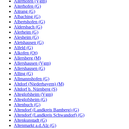
Aiterhofen (Vgm)
Aiterhofen (G)
Aitrang (G)
Albaching (G)
Albertshofen (G)
Aldersbach (G)
Alerheim (G)
Alesheim (G)
Aletshausen (G)
Alfeld (G)
Alkofen (Ot)
Allersberg (M)
Allershausen (Vgm)
Allershausen (G)
Alling (G)
Allmannshofen (G)
Altdorf (Niederbayern) (M)
Altdorf b. Nürnberg (S)
Alteglofsheim (Vgm)
Alteglofsheim (G)
Altenbuch (G)
Altendorf (Landkreis Bamberg) (G)
Altendorf (Landkreis Schwandorf) (G)
Altenkunstadt (G)
Altenmarkt a.d.Alz (G)