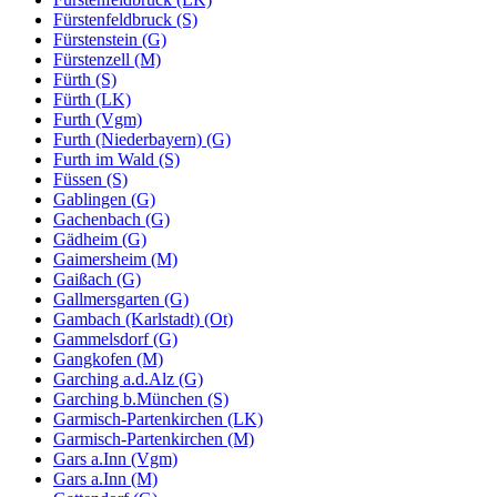
Fürstenfeldbruck (S)
Fürstenstein (G)
Fürstenzell (M)
Fürth (S)
Fürth (LK)
Furth (Vgm)
Furth (Niederbayern) (G)
Furth im Wald (S)
Füssen (S)
Gablingen (G)
Gachenbach (G)
Gädheim (G)
Gaimersheim (M)
Gaißach (G)
Gallmersgarten (G)
Gambach (Karlstadt) (Ot)
Gammelsdorf (G)
Gangkofen (M)
Garching a.d.Alz (G)
Garching b.München (S)
Garmisch-Partenkirchen (LK)
Garmisch-Partenkirchen (M)
Gars a.Inn (Vgm)
Gars a.Inn (M)