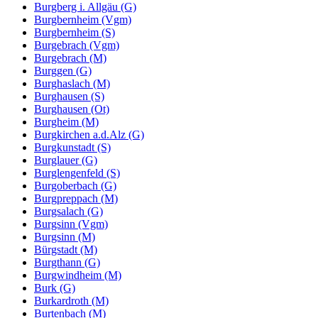
Burgberg i. Allgäu (G)
Burgbernheim (Vgm)
Burgbernheim (S)
Burgebrach (Vgm)
Burgebrach (M)
Burggen (G)
Burghaslach (M)
Burghausen (S)
Burghausen (Ot)
Burgheim (M)
Burgkirchen a.d.Alz (G)
Burgkunstadt (S)
Burglauer (G)
Burglengenfeld (S)
Burgoberbach (G)
Burgpreppach (M)
Burgsalach (G)
Burgsinn (Vgm)
Burgsinn (M)
Bürgstadt (M)
Burgthann (G)
Burgwindheim (M)
Burk (G)
Burkardroth (M)
Burtenbach (M)