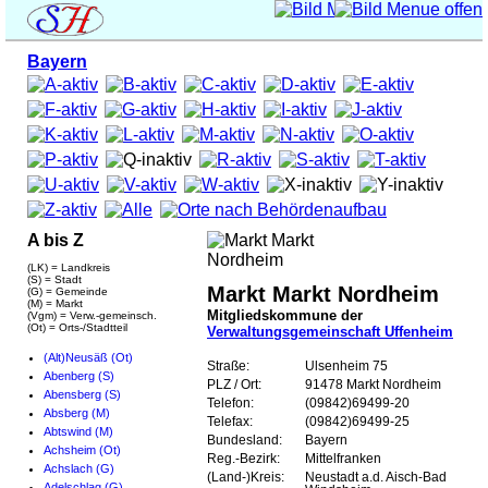
Bayern
A bis Z
(LK) = Landkreis
(S) = Stadt
Markt Markt Nordheim
(G) = Gemeinde
(M) = Markt
Mitgliedskommune der
(Vgm) = Verw.-gemeinsch.
(Ot) = Orts-/Stadtteil
Verwaltungsgemeinschaft Uffenheim
(Alt)Neusäß (Ot)
Straße:
Ulsenheim 75
Abenberg (S)
PLZ / Ort:
91478 Markt Nordheim
Abensberg (S)
Telefon:
(09842)69499-20
Absberg (M)
Telefax:
(09842)69499-25
Abtswind (M)
Bundesland:
Bayern
Achsheim (Ot)
Reg.-Bezirk:
Mittelfranken
Achslach (G)
(Land-)Kreis:
Neustadt a.d. Aisch-Bad
Adelschlag (G)