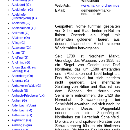
Windsheim
Adelsdorf (G)
Web-Adr.:
www.markt-nordheim.de
Adelshofen (G)
EMail:
gemeinde@markt-
nordheim.de
Adelshofen
(Oberbayern) (G)
Adelsried (G)
Gespalten; vorne fünfmal gespalten
Adelzhausen (G)
von Silber und Blau, hinten in Rot im
Adlkofen (G)
linken Obereck ein Kopf mit
Affaltern (Ot)
flatternden goldenen Haaren, aus
Affing (G)
dessen blasendem Mund silberne
Agawang (Ot)
Windstrahlen hervorgehen.
Aham (G)
Seit 1730 ist Nordheim Markt.
Aholfing (G)
Grundlage des Wappens von 1938 ist
Aholming (G)
ein Siegel von Gericht und Dorf
Ahorn (Landkreis
Nordheim, das um 1580 entstanden
Coburg) (G)
und in Abdrucken seit 1593 belegt ist.
Ahornberg (Ot)
Das Wappenbild hat sich seitdem
Ahorntal (G)
nicht geändert. Die mehrfache
Aicha vorm Wald (G)
Spaltung von Silber und Blau ist aus
Aichach (S)
dem Wappen der Herren von
Seinsheim entnommen, die 1420 die
Aichach-Friedberg (LK)
Herrschaft Schwarzenberg bei
Aichen (G)
Scheinfeld erwarben und sich nach ihr
Aidenbach (Vgm)
benannten. Dieses Wappenbild
Aidenbach (M)
erinnert an die Zugehörigkeit
Aidhausen (G)
Nordheims zur Herrschaft Scheinfeld.
Aiglsbach (G)
Die Grafen und späteren Fürsten von
Aindling (Vgm)
Schwarzenberg führten ein ähnliches