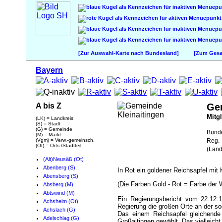
[Zur Auswahl-Karte nach Bundesland]
[Zum Gesam
Bayern
A bis Z
Ge
Mitg
(LK) = Landkreis
(S) = Stadt
(G) = Gemeinde
Bund
(M) = Markt
(Vgm) = Verw.-gemeinsch.
Reg.-
(Ot) = Orts-/Stadtteil
(Land
(Alt)Neusäß (Ot)
Abenberg (S)
In Rot ein goldener Reichsapfel mit 
Abensberg (S)
(Die Farben Gold - Rot = Farbe der 
Absberg (M)
Abtswind (M)
Ein Regierungsbericht vom 22.12.
Achsheim (Ot)
Regierung die großen Orte an der s
Achslach (G)
Das einem Reichsapfel gleichend
Adelschlag (G)
Großaitingen gewählt. Das viellei