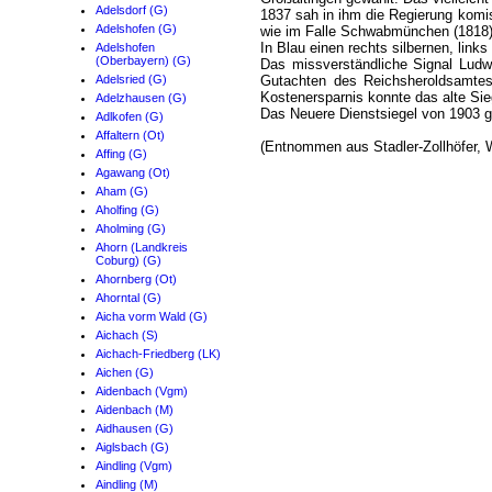
Adelsdorf (G)
1837 sah in ihm die Regierung komis
Adelshofen (G)
wie im Falle Schwabmünchen (1818)
In Blau einen rechts silbernen, link
Adelshofen
(Oberbayern) (G)
Das missverständliche Signal Ludw
Adelsried (G)
Gutachten des Reichsheroldsamtes 
Kostenersparnis konnte das alte Sie
Adelzhausen (G)
Das Neuere Dienstsiegel von 1903 gi
Adlkofen (G)
Affaltern (Ot)
(Entnommen aus Stadler-Zollhöfer,
Affing (G)
Agawang (Ot)
Aham (G)
Aholfing (G)
Aholming (G)
Ahorn (Landkreis
Coburg) (G)
Ahornberg (Ot)
Ahorntal (G)
Aicha vorm Wald (G)
Aichach (S)
Aichach-Friedberg (LK)
Aichen (G)
Aidenbach (Vgm)
Aidenbach (M)
Aidhausen (G)
Aiglsbach (G)
Aindling (Vgm)
Aindling (M)