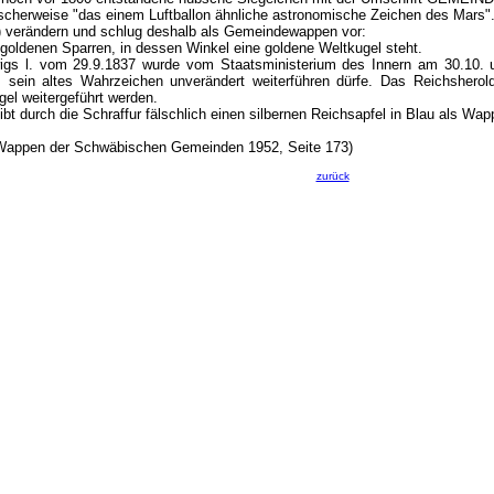
cherweise "das einem Luftballon ähnliche astronomische Zeichen des Mars". 
 verändern und schlug deshalb als Gemeindewappen vor:
s goldenen Sparren, in dessen Winkel eine goldene Weltkugel steht.
igs l. vom 29.9.1837 wurde vom Staatsministerium des Innern am 30.10. 
sein altes Wahrzeichen unverändert weiterführen dürfe. Das Reichsherold
gel weitergeführt werden.
bt durch die Schraffur fälschlich einen silbernen Reichsapfel in Blau als Wap
 Wappen der Schwäbischen Gemeinden 1952, Seite 173)
zurück