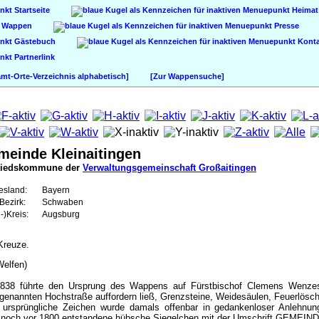
Startseite
Heimat
Wappen
Presse
Gästebuch
Konta
Partnerlink
t-Orte-Verzeichnis alphabetisch]
[Zur Wappensuche]
meinde Kleinaitingen
liedskommune der
Verwaltungsgemeinschaft Großaitingen
esland:
Bayern
Bezirk:
Schwaben
-)Kreis:
Augsburg
Kreuze.
Welfen)
1838 führte den Ursprung des Wappens auf Fürstbischof Clemens Wenzes
ogenannten Hochstraße auffordern ließ, Grenzsteine, Weidesäulen, Feuerlösch
e ursprüngliche Zeichen wurde damals offenbar in gedankenloser Anleh
cht noch vor 1800 entstandene hübsche Siegelchen mit der Umschrift GEMEIN