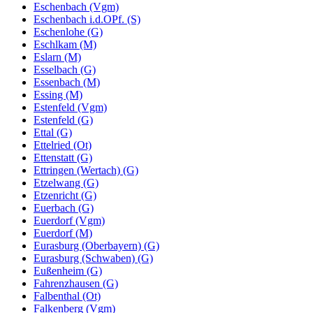
Eschenbach (Vgm)
Eschenbach i.d.OPf. (S)
Eschenlohe (G)
Eschlkam (M)
Eslarn (M)
Esselbach (G)
Essenbach (M)
Essing (M)
Estenfeld (Vgm)
Estenfeld (G)
Ettal (G)
Ettelried (Ot)
Ettenstatt (G)
Ettringen (Wertach) (G)
Etzelwang (G)
Etzenricht (G)
Euerbach (G)
Euerdorf (Vgm)
Euerdorf (M)
Eurasburg (Oberbayern) (G)
Eurasburg (Schwaben) (G)
Eußenheim (G)
Fahrenzhausen (G)
Falbenthal (Ot)
Falkenberg (Vgm)