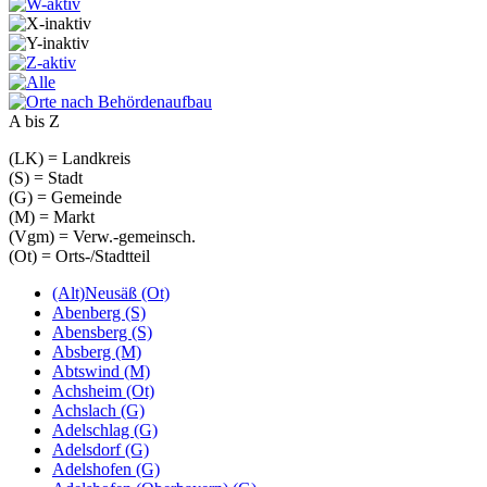
A bis Z
(LK) = Landkreis
(S) = Stadt
(G) = Gemeinde
(M) = Markt
(Vgm) = Verw.-gemeinsch.
(Ot) = Orts-/Stadtteil
(Alt)Neusäß (Ot)
Abenberg (S)
Abensberg (S)
Absberg (M)
Abtswind (M)
Achsheim (Ot)
Achslach (G)
Adelschlag (G)
Adelsdorf (G)
Adelshofen (G)