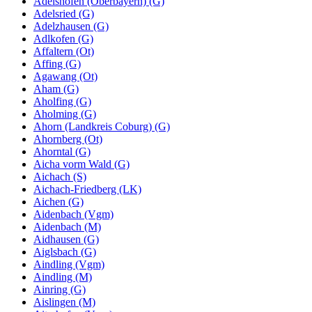
Adelshofen (Oberbayern) (G)
Adelsried (G)
Adelzhausen (G)
Adlkofen (G)
Affaltern (Ot)
Affing (G)
Agawang (Ot)
Aham (G)
Aholfing (G)
Aholming (G)
Ahorn (Landkreis Coburg) (G)
Ahornberg (Ot)
Ahorntal (G)
Aicha vorm Wald (G)
Aichach (S)
Aichach-Friedberg (LK)
Aichen (G)
Aidenbach (Vgm)
Aidenbach (M)
Aidhausen (G)
Aiglsbach (G)
Aindling (Vgm)
Aindling (M)
Ainring (G)
Aislingen (M)