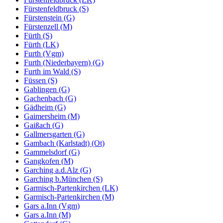
Fürstenfeldbruck (S)
Fürstenstein (G)
Fürstenzell (M)
Fürth (S)
Fürth (LK)
Furth (Vgm)
Furth (Niederbayern) (G)
Furth im Wald (S)
Füssen (S)
Gablingen (G)
Gachenbach (G)
Gädheim (G)
Gaimersheim (M)
Gaißach (G)
Gallmersgarten (G)
Gambach (Karlstadt) (Ot)
Gammelsdorf (G)
Gangkofen (M)
Garching a.d.Alz (G)
Garching b.München (S)
Garmisch-Partenkirchen (LK)
Garmisch-Partenkirchen (M)
Gars a.Inn (Vgm)
Gars a.Inn (M)