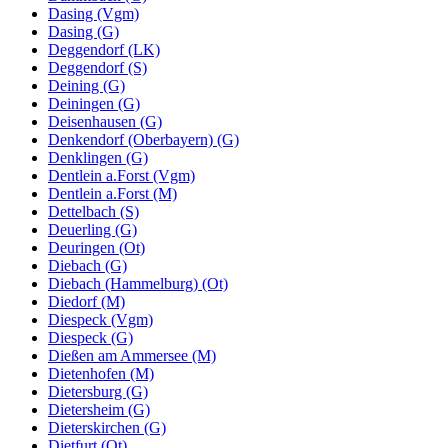
Dasing (Vgm)
Dasing (G)
Deggendorf (LK)
Deggendorf (S)
Deining (G)
Deiningen (G)
Deisenhausen (G)
Denkendorf (Oberbayern) (G)
Denklingen (G)
Dentlein a.Forst (Vgm)
Dentlein a.Forst (M)
Dettelbach (S)
Deuerling (G)
Deuringen (Ot)
Diebach (G)
Diebach (Hammelburg) (Ot)
Diedorf (M)
Diespeck (Vgm)
Diespeck (G)
Dießen am Ammersee (M)
Dietenhofen (M)
Dietersburg (G)
Dietersheim (G)
Dieterskirchen (G)
Dietfurt (Ot)