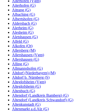
Aiterhofen (Vgm)
Aiterhofen (G)
Aitrang (G)
Albaching (G)
Albertshofen (G)
Aldersbach (G)
Alerheim (G)
Alesheim (G)
Aletshausen (G)
Alfeld (G)
Alkofen (Ot)
Allersberg (M)
Allershausen (Vgm)
Allershausen (G)
Alling (G)
Allmannshofen (G)
Altdorf (Niederbayern) (M)
Altdorf b. Nürnberg (S)
Alteglofsheim (Vgm)
Alteglofsheim (G)
Altenbuch (G)
Altendorf (Landkreis Bamberg) (G)
Altendorf (Landkreis Schwandorf) (G)
Altenkunstadt (G)
Altenmarkt a.d.Alz (G)