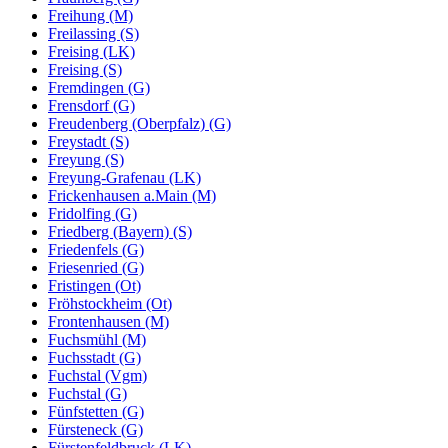
Freihung (M)
Freilassing (S)
Freising (LK)
Freising (S)
Fremdingen (G)
Frensdorf (G)
Freudenberg (Oberpfalz) (G)
Freystadt (S)
Freyung (S)
Freyung-Grafenau (LK)
Frickenhausen a.Main (M)
Fridolfing (G)
Friedberg (Bayern) (S)
Friedenfels (G)
Friesenried (G)
Fristingen (Ot)
Fröhstockheim (Ot)
Frontenhausen (M)
Fuchsmühl (M)
Fuchsstadt (G)
Fuchstal (Vgm)
Fuchstal (G)
Fünfstetten (G)
Fürsteneck (G)
Fürstenfeldbruck (LK)