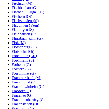
Fischach (M)
Fischbachau (G)
Fischen i. Allgäu (G)
Fischern (Ot)
Flachslanden (M)
Fladungen (Vgm)
Fladungen (S)
Fleinhausen (Ot)
Flintsbach a.Inn (G)
Floß (M)
Flossenbürg (G)
Flotzheim (Ot)
Forchheim (LK)
Forchheim (S)
Forheim (G)
Forstern (G)
Forstinning (G)
Frammersbach (M)
Frankenried (Ot)
Frankenwinheim (G)
Frasdorf (G)
Frauenau (G)
Frauenneuharting (G)
Frauenstetten (Ot)
Fraunberg (G)