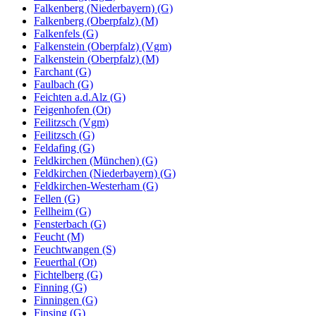
Falkenberg (Niederbayern) (G)
Falkenberg (Oberpfalz) (M)
Falkenfels (G)
Falkenstein (Oberpfalz) (Vgm)
Falkenstein (Oberpfalz) (M)
Farchant (G)
Faulbach (G)
Feichten a.d.Alz (G)
Feigenhofen (Ot)
Feilitzsch (Vgm)
Feilitzsch (G)
Feldafing (G)
Feldkirchen (München) (G)
Feldkirchen (Niederbayern) (G)
Feldkirchen-Westerham (G)
Fellen (G)
Fellheim (G)
Fensterbach (G)
Feucht (M)
Feuchtwangen (S)
Feuerthal (Ot)
Fichtelberg (G)
Finning (G)
Finningen (G)
Finsing (G)