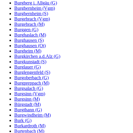
Burgberg i. Allgäu (G)
Burgbernheim (Vgm)
Burgbernheim (S)
Burgebrach (Vgm)
Burgebrach (M)
Burggen (G)
Burghaslach (M)
Burghausen (S)
Burghausen (Ot)
Burgheim (M)
Burgkirchen a.d.Alz (G)
Burgkunstadt (S)
Burglauer (G)
Burglengenfeld (S)
Burgoberbach (G)
Burgpreppach (M)
Burgsalach (G)
Burgsinn (Vgm)
Burgsinn (M)
Bürgstadt (M)
Burgthann (G)
Burgwindheim (M)
Burk (G)
Burkardroth (M)
Burtenbach (M)