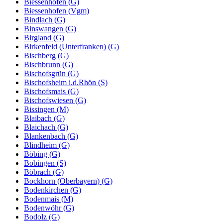
Biessenhofen (G)
Biessenhofen (Vgm)
Bindlach (G)
Binswangen (G)
Birgland (G)
Birkenfeld (Unterfranken) (G)
Bischberg (G)
Bischbrunn (G)
Bischofsgrün (G)
Bischofsheim i.d.Rhön (S)
Bischofsmais (G)
Bischofswiesen (G)
Bissingen (M)
Blaibach (G)
Blaichach (G)
Blankenbach (G)
Blindheim (G)
Böbing (G)
Bobingen (S)
Böbrach (G)
Bockhorn (Oberbayern) (G)
Bodenkirchen (G)
Bodenmais (M)
Bodenwöhr (G)
Bodolz (G)