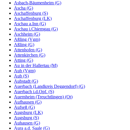
Asbach-Bäumenheim (G)
Ascha (G)
Aschaffenburg (S)
Aschaffenburg (LK)
Aschau a.Inn (G)
Aschau i.Chiemgau (G)
Aschheim (G)
Aßling (Vgm)
Aßling (G)
Attenhofen (G)
Attenkirchen (G)
Atting (G)
Au in der Hallertau (M)
Aub (Vgm)
Aub (S)
Aubstadt (G)
Auerbach (Landkreis Deggendorf) (G)
Auerbach i.d.Opf. (S)
Auernheim (Treuchtlingen) (Ot)
Aufhausen (G)
Aufseß (G)
Augsburg (LK)
Augsburg (S)
Auhausen (G)
Aura a.d. Saale (G)