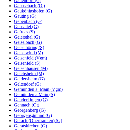
Gattendorf (G)
Gauaschach (Ot)
Gaukönigshofen (G)
Gauting (G)
Gebenbach (G)
Gebsattel (G)
Gefrees (S)
Geiersthal (G)
Geiselbach (G)
Geiselhöring (S)
Geiselwind (M)
Geisenfeld (Vgm)
Geisenfeld (S)
Geisenhausen (M)
Gelchsheim (M)
Geldersheim (G)
Geltendorf (G)
Gemünden a. Main (Vgm)
Gemünden a.Main (S)
Genderkingen (G)
Gennach (Ot)
Georgenberg (G)
Georgensgmünd (G)
Gerach (Oberfranken) (G)
Geratskirchen (G)