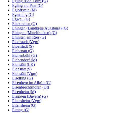
Egling (Bad Tölz) (G)
Egling a.d.Paar (G)
Egloffstein (M)
Egmating (G)
Egweil (G)
Ehekirchen (G)
Ehingen (Landkreis Augsburg) (G)
Ehingen (Mittelfranken) (G)
Ehingen am Ries (G)
Eibelstadt (Vgm)
Eibelstadt (S)
Eichenau (G)
Eichenbühl (G)
Eichendorf (M)
Eichstätt (LK)
Eichstätt (S)
Eichstätt (Vgm)
Eiselfing (G)
Eisenberg im Allgäu (G)
Eisenbrechtshofen (Ot)
Eisenheim (M)
Eisingen (Bayern) (G)
Eitensheim (Vgm)
Eitensheim (G)
Eitting (G)