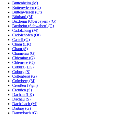
Buttenheim (M)
Buttenwiesen (G)
Buttenwiesen (Ot)
Bütthard (M)
Buxheim (Oberbayern) (G)
Buxheim (Schwaben) (G)
Cadolzburg (M)
Cadolzhofen (Ot)
Castell (G)
Cham (LK)
Cham (S)
Chamerau (G)
Chieming (G)
Chiemsee (G)
Coburg (LK)
Coburg (S)
Collenberg (G)
Colmberg (M)
Creußen (Vgm)
Creußen (S)
Dachau (LK)
Dachau (S)
Dachsbach (M)
Daiting (G)
Dammbach (G)