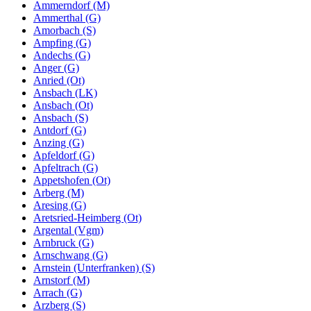
Ammerndorf (M)
Ammerthal (G)
Amorbach (S)
Ampfing (G)
Andechs (G)
Anger (G)
Anried (Ot)
Ansbach (LK)
Ansbach (Ot)
Ansbach (S)
Antdorf (G)
Anzing (G)
Apfeldorf (G)
Apfeltrach (G)
Appetshofen (Ot)
Arberg (M)
Aresing (G)
Aretsried-Heimberg (Ot)
Argental (Vgm)
Arnbruck (G)
Arnschwang (G)
Arnstein (Unterfranken) (S)
Arnstorf (M)
Arrach (G)
Arzberg (S)