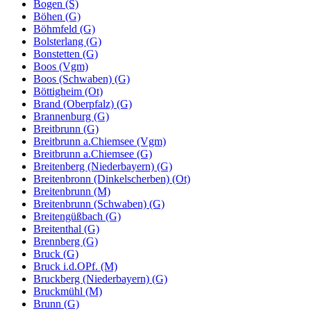
Bogen (S)
Böhen (G)
Böhmfeld (G)
Bolsterlang (G)
Bonstetten (G)
Boos (Vgm)
Boos (Schwaben) (G)
Böttigheim (Ot)
Brand (Oberpfalz) (G)
Brannenburg (G)
Breitbrunn (G)
Breitbrunn a.Chiemsee (Vgm)
Breitbrunn a.Chiemsee (G)
Breitenberg (Niederbayern) (G)
Breitenbronn (Dinkelscherben) (Ot)
Breitenbrunn (M)
Breitenbrunn (Schwaben) (G)
Breitengüßbach (G)
Breitenthal (G)
Brennberg (G)
Bruck (G)
Bruck i.d.OPf. (M)
Bruckberg (Niederbayern) (G)
Bruckmühl (M)
Brunn (G)