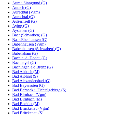
Aura i.Sinngrund (G)
Aurach (G)
Aurachtal (Vgm)
Aurachtal (G)
Außernzell (G)
Aying (G)
Aystetten (G)
Baar (Schwaben) (G)
Baar-Ebenhausen (G)
Babenhausen (Vgm)
Babenhausen (Schwaben) (G)
Babensham (G)
Bach a. d. Donau (G)
Bachhagel (G)
Bächingen a.d.Brenz (G)
Bad Abbach (M)
Bad Aibling (S)
Bad Alexandersbad (G)
Bad Bayersoien (G)
Bad Berneck i. Fichtelgebirge (S)
Bad Birnbach (Vgm)
Bad Birnbach (M)
Bad Bocklet (M)
Bad Brückenau (Vgm)
Bad Brückenau (S)