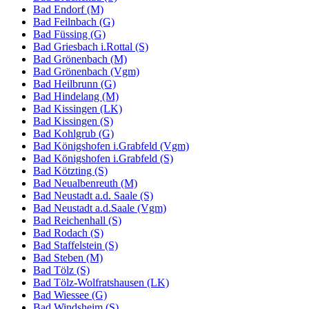
Bad Endorf (M)
Bad Feilnbach (G)
Bad Füssing (G)
Bad Griesbach i.Rottal (S)
Bad Grönenbach (M)
Bad Grönenbach (Vgm)
Bad Heilbrunn (G)
Bad Hindelang (M)
Bad Kissingen (LK)
Bad Kissingen (S)
Bad Kohlgrub (G)
Bad Königshofen i.Grabfeld (Vgm)
Bad Königshofen i.Grabfeld (S)
Bad Kötzting (S)
Bad Neualbenreuth (M)
Bad Neustadt a.d. Saale (S)
Bad Neustadt a.d.Saale (Vgm)
Bad Reichenhall (S)
Bad Rodach (S)
Bad Staffelstein (S)
Bad Steben (M)
Bad Tölz (S)
Bad Tölz-Wolfratshausen (LK)
Bad Wiessee (G)
Bad Windsheim (S)