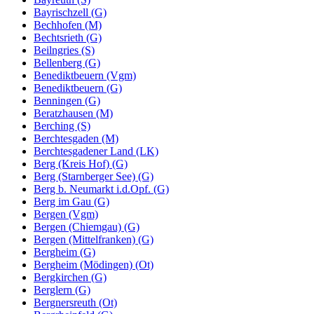
Bayrischzell (G)
Bechhofen (M)
Bechtsrieth (G)
Beilngries (S)
Bellenberg (G)
Benediktbeuern (Vgm)
Benediktbeuern (G)
Benningen (G)
Beratzhausen (M)
Berching (S)
Berchtesgaden (M)
Berchtesgadener Land (LK)
Berg (Kreis Hof) (G)
Berg (Starnberger See) (G)
Berg b. Neumarkt i.d.Opf. (G)
Berg im Gau (G)
Bergen (Vgm)
Bergen (Chiemgau) (G)
Bergen (Mittelfranken) (G)
Bergheim (G)
Bergheim (Mödingen) (Ot)
Bergkirchen (G)
Berglern (G)
Bergnersreuth (Ot)