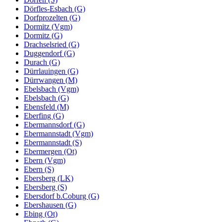
Dörfles-Esbach (G)
Dorfprozelten (G)
Dormitz (Vgm)
Dormitz (G)
Drachselsried (G)
Duggendorf (G)
Durach (G)
Dürrlauingen (G)
Dürrwangen (M)
Ebelsbach (Vgm)
Ebelsbach (G)
Ebensfeld (M)
Eberfing (G)
Ebermannsdorf (G)
Ebermannstadt (Vgm)
Ebermannstadt (S)
Ebermergen (Ot)
Ebern (Vgm)
Ebern (S)
Ebersberg (LK)
Ebersberg (S)
Ebersdorf b.Coburg (G)
Ebershausen (G)
Ebing (Ot)