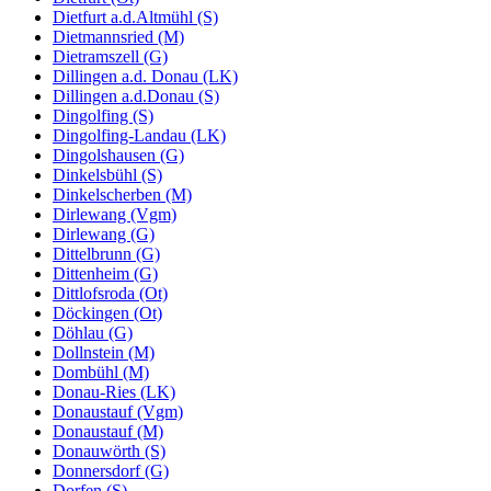
Dietfurt a.d.Altmühl (S)
Dietmannsried (M)
Dietramszell (G)
Dillingen a.d. Donau (LK)
Dillingen a.d.Donau (S)
Dingolfing (S)
Dingolfing-Landau (LK)
Dingolshausen (G)
Dinkelsbühl (S)
Dinkelscherben (M)
Dirlewang (Vgm)
Dirlewang (G)
Dittelbrunn (G)
Dittenheim (G)
Dittlofsroda (Ot)
Döckingen (Ot)
Döhlau (G)
Dollnstein (M)
Dombühl (M)
Donau-Ries (LK)
Donaustauf (Vgm)
Donaustauf (M)
Donauwörth (S)
Donnersdorf (G)
Dorfen (S)