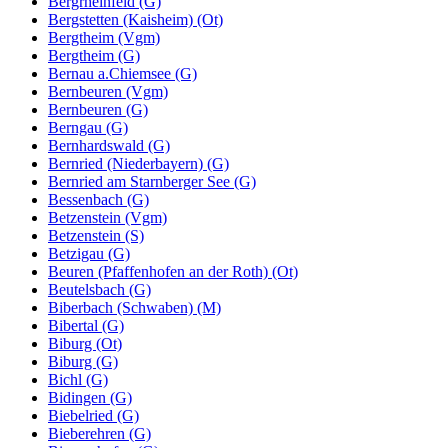
Bergrheinfeld (G)
Bergstetten (Kaisheim) (Ot)
Bergtheim (Vgm)
Bergtheim (G)
Bernau a.Chiemsee (G)
Bernbeuren (Vgm)
Bernbeuren (G)
Berngau (G)
Bernhardswald (G)
Bernried (Niederbayern) (G)
Bernried am Starnberger See (G)
Bessenbach (G)
Betzenstein (Vgm)
Betzenstein (S)
Betzigau (G)
Beuren (Pfaffenhofen an der Roth) (Ot)
Beutelsbach (G)
Biberbach (Schwaben) (M)
Bibertal (G)
Biburg (Ot)
Biburg (G)
Bichl (G)
Bidingen (G)
Biebelried (G)
Bieberehren (G)