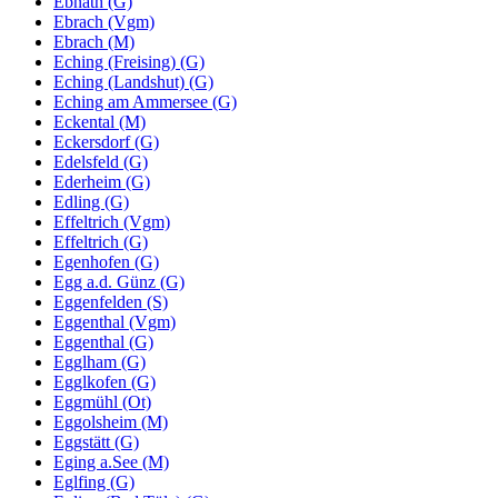
Ebnath (G)
Ebrach (Vgm)
Ebrach (M)
Eching (Freising) (G)
Eching (Landshut) (G)
Eching am Ammersee (G)
Eckental (M)
Eckersdorf (G)
Edelsfeld (G)
Ederheim (G)
Edling (G)
Effeltrich (Vgm)
Effeltrich (G)
Egenhofen (G)
Egg a.d. Günz (G)
Eggenfelden (S)
Eggenthal (Vgm)
Eggenthal (G)
Egglham (G)
Egglkofen (G)
Eggmühl (Ot)
Eggolsheim (M)
Eggstätt (G)
Eging a.See (M)
Eglfing (G)