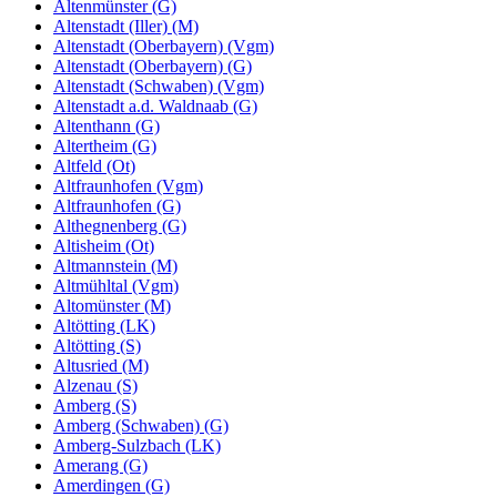
Altenmünster (G)
Altenstadt (Iller) (M)
Altenstadt (Oberbayern) (Vgm)
Altenstadt (Oberbayern) (G)
Altenstadt (Schwaben) (Vgm)
Altenstadt a.d. Waldnaab (G)
Altenthann (G)
Altertheim (G)
Altfeld (Ot)
Altfraunhofen (Vgm)
Altfraunhofen (G)
Althegnenberg (G)
Altisheim (Ot)
Altmannstein (M)
Altmühltal (Vgm)
Altomünster (M)
Altötting (LK)
Altötting (S)
Altusried (M)
Alzenau (S)
Amberg (S)
Amberg (Schwaben) (G)
Amberg-Sulzbach (LK)
Amerang (G)
Amerdingen (G)