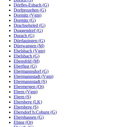
Dörfles-Esbach (G)
Dorfprozelten (G)
Dormitz (Vgm)
Dormitz (G)
Drachselsried (G)
Duggendorf (G)
Durach (G)
Dürrlauingen (G)
Dürrwangen (M)
Ebelsbach (Vgm)
Ebelsbach (G)
Ebensfeld (M)
Eberfing (G)
Ebermannsdorf (G)
Ebermannstadt (Vgm)
Ebermannstadt (S)
Ebermergen (Ot)
Ebern (Vgm)
Ebern (S)
Ebersberg (LK)
Ebersberg (S)
Ebersdorf b.Coburg (G)
Ebershausen (G)
Ebing (Ot)