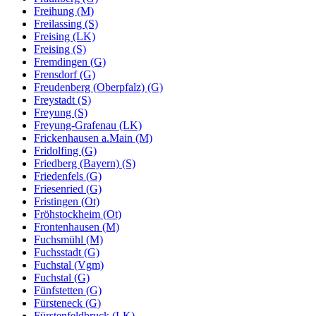
Freihung (M)
Freilassing (S)
Freising (LK)
Freising (S)
Fremdingen (G)
Frensdorf (G)
Freudenberg (Oberpfalz) (G)
Freystadt (S)
Freyung (S)
Freyung-Grafenau (LK)
Frickenhausen a.Main (M)
Fridolfing (G)
Friedberg (Bayern) (S)
Friedenfels (G)
Friesenried (G)
Fristingen (Ot)
Fröhstockheim (Ot)
Frontenhausen (M)
Fuchsmühl (M)
Fuchsstadt (G)
Fuchstal (Vgm)
Fuchstal (G)
Fünfstetten (G)
Fürsteneck (G)
Fürstenfeldbruck (LK)