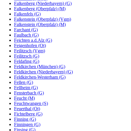
Falkenberg (Niederbayern) (G)
Falkenberg (Oberpfalz) (M)
Falkenfels (G)
Falkenstein (Oberpfalz) (Vgm)
Falkenstein (Oberpfalz) (M)
Farchant (G)
Faulbach (G)
Feichten a.d.Alz (G)
Feigenhofen (Ot)
Feilitzsch (Vgm)
Feilitzsch (G)
Feldafing (G)
Feldkirchen (München) (G)
Feldkirchen (Niederbayern) (G)
Feldkirchen-Westerham (G)
Fellen (G)
Fellheim (G)
Fensterbach (G)
Feucht (M)
Feuchtwangen (S)
Feuerthal (Ot)
Fichtelberg (G)
Finning (G)
Finningen (G)
Finsing (G)