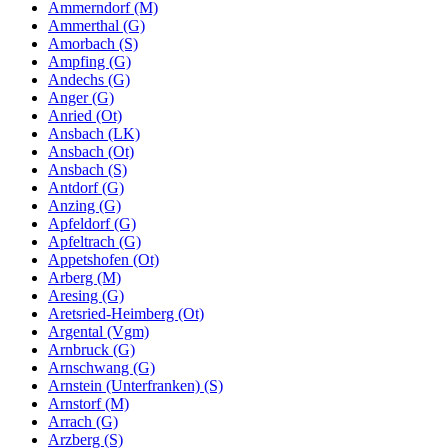
Ammerndorf (M)
Ammerthal (G)
Amorbach (S)
Ampfing (G)
Andechs (G)
Anger (G)
Anried (Ot)
Ansbach (LK)
Ansbach (Ot)
Ansbach (S)
Antdorf (G)
Anzing (G)
Apfeldorf (G)
Apfeltrach (G)
Appetshofen (Ot)
Arberg (M)
Aresing (G)
Aretsried-Heimberg (Ot)
Argental (Vgm)
Arnbruck (G)
Arnschwang (G)
Arnstein (Unterfranken) (S)
Arnstorf (M)
Arrach (G)
Arzberg (S)