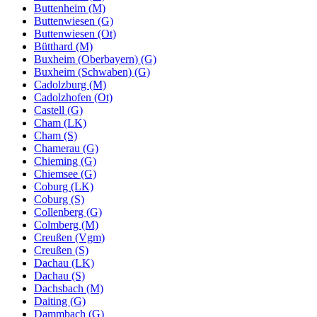
Buttenheim (M)
Buttenwiesen (G)
Buttenwiesen (Ot)
Bütthard (M)
Buxheim (Oberbayern) (G)
Buxheim (Schwaben) (G)
Cadolzburg (M)
Cadolzhofen (Ot)
Castell (G)
Cham (LK)
Cham (S)
Chamerau (G)
Chieming (G)
Chiemsee (G)
Coburg (LK)
Coburg (S)
Collenberg (G)
Colmberg (M)
Creußen (Vgm)
Creußen (S)
Dachau (LK)
Dachau (S)
Dachsbach (M)
Daiting (G)
Dammbach (G)