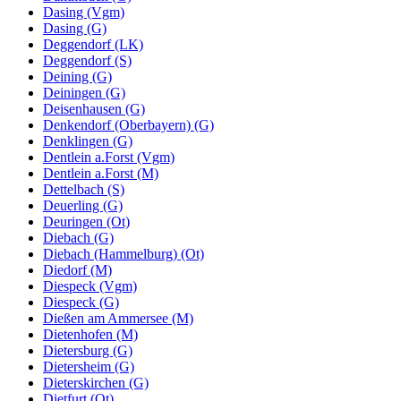
Dasing (Vgm)
Dasing (G)
Deggendorf (LK)
Deggendorf (S)
Deining (G)
Deiningen (G)
Deisenhausen (G)
Denkendorf (Oberbayern) (G)
Denklingen (G)
Dentlein a.Forst (Vgm)
Dentlein a.Forst (M)
Dettelbach (S)
Deuerling (G)
Deuringen (Ot)
Diebach (G)
Diebach (Hammelburg) (Ot)
Diedorf (M)
Diespeck (Vgm)
Diespeck (G)
Dießen am Ammersee (M)
Dietenhofen (M)
Dietersburg (G)
Dietersheim (G)
Dieterskirchen (G)
Dietfurt (Ot)