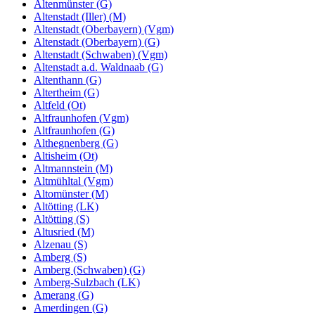
Altenmünster (G)
Altenstadt (Iller) (M)
Altenstadt (Oberbayern) (Vgm)
Altenstadt (Oberbayern) (G)
Altenstadt (Schwaben) (Vgm)
Altenstadt a.d. Waldnaab (G)
Altenthann (G)
Altertheim (G)
Altfeld (Ot)
Altfraunhofen (Vgm)
Altfraunhofen (G)
Althegnenberg (G)
Altisheim (Ot)
Altmannstein (M)
Altmühltal (Vgm)
Altomünster (M)
Altötting (LK)
Altötting (S)
Altusried (M)
Alzenau (S)
Amberg (S)
Amberg (Schwaben) (G)
Amberg-Sulzbach (LK)
Amerang (G)
Amerdingen (G)