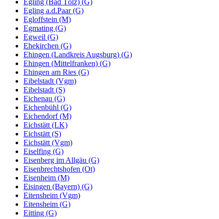
Egling (Bad Tölz) (G)
Egling a.d.Paar (G)
Egloffstein (M)
Egmating (G)
Egweil (G)
Ehekirchen (G)
Ehingen (Landkreis Augsburg) (G)
Ehingen (Mittelfranken) (G)
Ehingen am Ries (G)
Eibelstadt (Vgm)
Eibelstadt (S)
Eichenau (G)
Eichenbühl (G)
Eichendorf (M)
Eichstätt (LK)
Eichstätt (S)
Eichstätt (Vgm)
Eiselfing (G)
Eisenberg im Allgäu (G)
Eisenbrechtshofen (Ot)
Eisenheim (M)
Eisingen (Bayern) (G)
Eitensheim (Vgm)
Eitensheim (G)
Eitting (G)