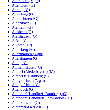
Aiterhofen (Vgm)
Aiterhofen (G)
Aitrang (G)
Albaching (G)
Albertshofen (G)
Aldersbach (G)
Alerheim (G)
Alesheim (G)
Aletshausen (G)
Alfeld (G)
Alkofen (Ot)
Allersberg (M)
Allershausen (Vgm)
Allershausen (G)
Alling (G)
Allmannshofen (G)
Altdorf (Niederbayern) (M)
Altdorf b. Nürnberg (S)
Alteglofsheim (Vgm)
Alteglofsheim (G)
Altenbuch (G)
Altendorf (Landkreis Bamberg) (G)
Altendorf (Landkreis Schwandorf) (G)
Altenkunstadt (G)
Altenmarkt a.d.Alz (G)