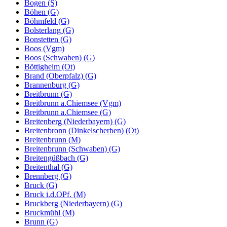
Bogen (S)
Böhen (G)
Böhmfeld (G)
Bolsterlang (G)
Bonstetten (G)
Boos (Vgm)
Boos (Schwaben) (G)
Böttigheim (Ot)
Brand (Oberpfalz) (G)
Brannenburg (G)
Breitbrunn (G)
Breitbrunn a.Chiemsee (Vgm)
Breitbrunn a.Chiemsee (G)
Breitenberg (Niederbayern) (G)
Breitenbronn (Dinkelscherben) (Ot)
Breitenbrunn (M)
Breitenbrunn (Schwaben) (G)
Breitengüßbach (G)
Breitenthal (G)
Brennberg (G)
Bruck (G)
Bruck i.d.OPf. (M)
Bruckberg (Niederbayern) (G)
Bruckmühl (M)
Brunn (G)