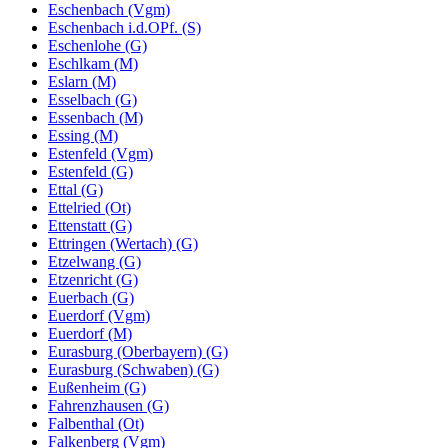
Eschenbach (Vgm)
Eschenbach i.d.OPf. (S)
Eschenlohe (G)
Eschlkam (M)
Eslarn (M)
Esselbach (G)
Essenbach (M)
Essing (M)
Estenfeld (Vgm)
Estenfeld (G)
Ettal (G)
Ettelried (Ot)
Ettenstatt (G)
Ettringen (Wertach) (G)
Etzelwang (G)
Etzenricht (G)
Euerbach (G)
Euerdorf (Vgm)
Euerdorf (M)
Eurasburg (Oberbayern) (G)
Eurasburg (Schwaben) (G)
Eußenheim (G)
Fahrenzhausen (G)
Falbenthal (Ot)
Falkenberg (Vgm)