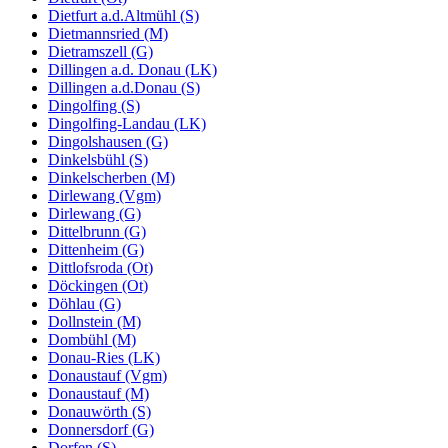
Dietfurt a.d.Altmühl (S)
Dietmannsried (M)
Dietramszell (G)
Dillingen a.d. Donau (LK)
Dillingen a.d.Donau (S)
Dingolfing (S)
Dingolfing-Landau (LK)
Dingolshausen (G)
Dinkelsbühl (S)
Dinkelscherben (M)
Dirlewang (Vgm)
Dirlewang (G)
Dittelbrunn (G)
Dittenheim (G)
Dittlofsroda (Ot)
Döckingen (Ot)
Döhlau (G)
Dollnstein (M)
Dombühl (M)
Donau-Ries (LK)
Donaustauf (Vgm)
Donaustauf (M)
Donauwörth (S)
Donnersdorf (G)
Dorfen (S)