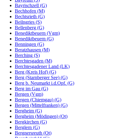
Bayrischzell (G)
Bechhofen (M)
Bechtsrieth (G)
Beilngries (S)
Bellenberg (G)
Benediktbeuern (Vgm)
Benediktbeuern (G)
Benningen (G)
Beratzhausen (M)
Berching (S)
Berchtesgaden (M)
Berchtesgadener Land (LK)
Berg (Kreis Hof) (G)
Berg (Starnberger See) (G)
Berg b. Neumarkt i.d.Opf. (G)
Berg im Gau (G)
Bergen (Vgm)
Bergen (Chiemgau) (G)
Bergen (Mittelfranken) (G)
Bergheim (G)
Bergheim (Mödingen) (Ot)
Bergkirchen (G)
Berglern (G)
Bergnersreuth (Ot)