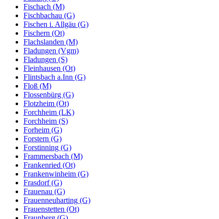
Fischach (M)
Fischbachau (G)
Fischen i. Allgäu (G)
Fischern (Ot)
Flachslanden (M)
Fladungen (Vgm)
Fladungen (S)
Fleinhausen (Ot)
Flintsbach a.Inn (G)
Floß (M)
Flossenbürg (G)
Flotzheim (Ot)
Forchheim (LK)
Forchheim (S)
Forheim (G)
Forstern (G)
Forstinning (G)
Frammersbach (M)
Frankenried (Ot)
Frankenwinheim (G)
Frasdorf (G)
Frauenau (G)
Frauenneuharting (G)
Frauenstetten (Ot)
Fraunberg (G)