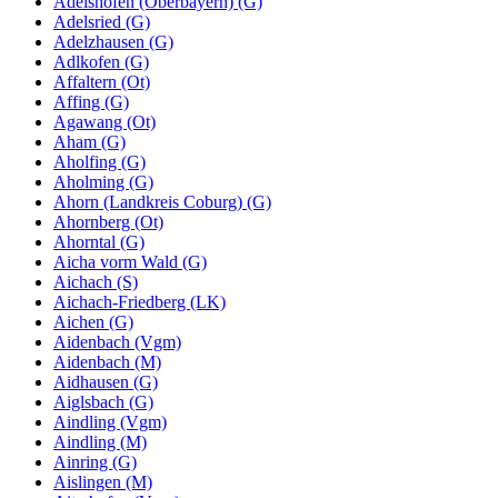
Adelshofen (Oberbayern) (G)
Adelsried (G)
Adelzhausen (G)
Adlkofen (G)
Affaltern (Ot)
Affing (G)
Agawang (Ot)
Aham (G)
Aholfing (G)
Aholming (G)
Ahorn (Landkreis Coburg) (G)
Ahornberg (Ot)
Ahorntal (G)
Aicha vorm Wald (G)
Aichach (S)
Aichach-Friedberg (LK)
Aichen (G)
Aidenbach (Vgm)
Aidenbach (M)
Aidhausen (G)
Aiglsbach (G)
Aindling (Vgm)
Aindling (M)
Ainring (G)
Aislingen (M)