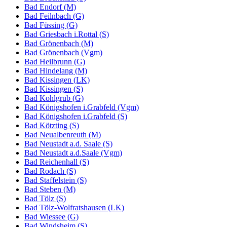
Bad Endorf (M)
Bad Feilnbach (G)
Bad Füssing (G)
Bad Griesbach i.Rottal (S)
Bad Grönenbach (M)
Bad Grönenbach (Vgm)
Bad Heilbrunn (G)
Bad Hindelang (M)
Bad Kissingen (LK)
Bad Kissingen (S)
Bad Kohlgrub (G)
Bad Königshofen i.Grabfeld (Vgm)
Bad Königshofen i.Grabfeld (S)
Bad Kötzting (S)
Bad Neualbenreuth (M)
Bad Neustadt a.d. Saale (S)
Bad Neustadt a.d.Saale (Vgm)
Bad Reichenhall (S)
Bad Rodach (S)
Bad Staffelstein (S)
Bad Steben (M)
Bad Tölz (S)
Bad Tölz-Wolfratshausen (LK)
Bad Wiessee (G)
Bad Windsheim (S)