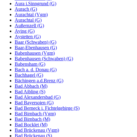
Aura i.Sinngrund (G)
Aurach (G)
Aurachtal (Vgm)
Aurachtal (G)
Außernzell (G)
Aying (G)
Aystetten (G)
Baar (Schwaben) (G)
Baar-Ebenhausen (G)
Babenhausen (Vgm)
Babenhausen (Schwaben) (G)
Babensham (G)
Bach a. d. Donau (G)
Bachhagel (G)
Bächingen a.d.Brenz (G)
Bad Abbach (M)
Bad Aibling (S)
Bad Alexandersbad (G)
Bad Bayersoien (G)
Bad Berneck i. Fichtelgebirge (S)
Bad Birnbach (Vgm)
Bad Birnbach (M)
Bad Bocklet (M)
Bad Brückenau (Vgm)
Bad Brückenau (S)