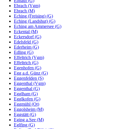
Ebnath (G)
Ebrach (Vgm)
Ebrach (M)
Eching (Freising) (G)
Eching (Landshut) (G)
Eching am Ammersee (G)
Eckental (M)
Eckersdorf (G)
Edelsfeld (G)
Ederheim (G)
Edling (G)
Effeltrich (Vgm)
Effeltrich (G)
Egenhofen (G)
Egg a.d. Günz (G)
Eggenfelden (S)
Eggenthal (Vgm)
Eggenthal (G)
Egglham (G)
Egglkofen (G)
Eggmühl (Ot)
Eggolsheim (M)
Eggstätt (G)
Eging a.See (M)
Eglfing (G)