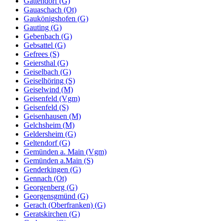
Gattendorf (G)
Gauaschach (Ot)
Gaukönigshofen (G)
Gauting (G)
Gebenbach (G)
Gebsattel (G)
Gefrees (S)
Geiersthal (G)
Geiselbach (G)
Geiselhöring (S)
Geiselwind (M)
Geisenfeld (Vgm)
Geisenfeld (S)
Geisenhausen (M)
Gelchsheim (M)
Geldersheim (G)
Geltendorf (G)
Gemünden a. Main (Vgm)
Gemünden a.Main (S)
Genderkingen (G)
Gennach (Ot)
Georgenberg (G)
Georgensgmünd (G)
Gerach (Oberfranken) (G)
Geratskirchen (G)