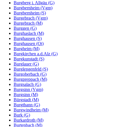
Burgberg i. Allgäu (G)
Burgbernheim (Vgm)
Burgbernheim (S)
Burgebrach (Vgm)
Burgebrach (M)
Burggen (G)
Burghaslach (M)
Burghausen (S)
Burghausen (Ot)
Burgheim (M)
Burgkirchen a.d.Alz (G)
Burgkunstadt (S)
Burglauer (G)
Burglengenfeld (S)
Burgoberbach (G)
Burgpreppach (M)
Burgsalach (G)
Burgsinn (Vgm)
Burgsinn (M)
Bürgstadt (M)
Burgthann (G)
Burgwindheim (M)
Burk (G)
Burkardroth (M)
Burtenbach (M)