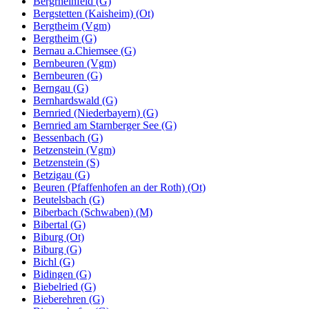
Bergrheinfeld (G)
Bergstetten (Kaisheim) (Ot)
Bergtheim (Vgm)
Bergtheim (G)
Bernau a.Chiemsee (G)
Bernbeuren (Vgm)
Bernbeuren (G)
Berngau (G)
Bernhardswald (G)
Bernried (Niederbayern) (G)
Bernried am Starnberger See (G)
Bessenbach (G)
Betzenstein (Vgm)
Betzenstein (S)
Betzigau (G)
Beuren (Pfaffenhofen an der Roth) (Ot)
Beutelsbach (G)
Biberbach (Schwaben) (M)
Bibertal (G)
Biburg (Ot)
Biburg (G)
Bichl (G)
Bidingen (G)
Biebelried (G)
Bieberehren (G)