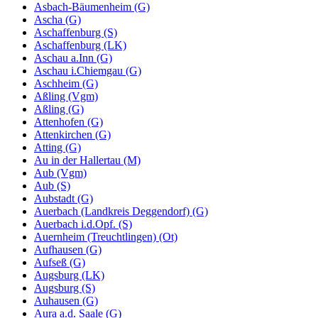
Asbach-Bäumenheim (G)
Ascha (G)
Aschaffenburg (S)
Aschaffenburg (LK)
Aschau a.Inn (G)
Aschau i.Chiemgau (G)
Aschheim (G)
Aßling (Vgm)
Aßling (G)
Attenhofen (G)
Attenkirchen (G)
Atting (G)
Au in der Hallertau (M)
Aub (Vgm)
Aub (S)
Aubstadt (G)
Auerbach (Landkreis Deggendorf) (G)
Auerbach i.d.Opf. (S)
Auernheim (Treuchtlingen) (Ot)
Aufhausen (G)
Aufseß (G)
Augsburg (LK)
Augsburg (S)
Auhausen (G)
Aura a.d. Saale (G)