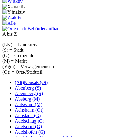
A bis Z
(LK) = Landkreis
(S) = Stadt
(G) = Gemeinde
(M) = Markt
(Vgm) = Verw.-gemeinsch.
(Ot) = Orts-/Stadtteil
(Alt)Neusäß (Ot)
Abenberg (S)
Abensberg (S)
Absberg (M)
Abtswind (M)
Achsheim (Ot)
Achslach (G)
Adelschlag (G)
Adelsdorf (G)
Adelshofen (G)