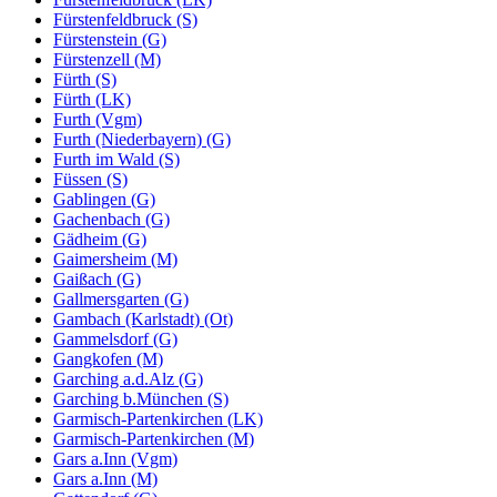
Fürstenfeldbruck (S)
Fürstenstein (G)
Fürstenzell (M)
Fürth (S)
Fürth (LK)
Furth (Vgm)
Furth (Niederbayern) (G)
Furth im Wald (S)
Füssen (S)
Gablingen (G)
Gachenbach (G)
Gädheim (G)
Gaimersheim (M)
Gaißach (G)
Gallmersgarten (G)
Gambach (Karlstadt) (Ot)
Gammelsdorf (G)
Gangkofen (M)
Garching a.d.Alz (G)
Garching b.München (S)
Garmisch-Partenkirchen (LK)
Garmisch-Partenkirchen (M)
Gars a.Inn (Vgm)
Gars a.Inn (M)