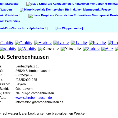
Startseite
Heimat
Wappen
Presse
Gästebuch
Konta
Partnerlink
t-Orte-Verzeichnis alphabetisch]
[Zur Wappensuche]
adt Schrobenhausen
e:
Lenbachplatz 18
Ort:
86529 Schrobenhausen
on:
(08252)90-0
ax:
(08252)90-225
esland:
Bayern
Bezirk:
Oberbayern
-)Kreis:
Neuburg-Schrobenhausen
dr.:
www.schrobenhausen.de
:
information@schrobenhausen.de
ter schwarzer Bärenkopf, unten die blau-silbernen Wecken.