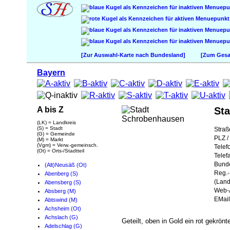
[Zur Auswahl-Karte nach Bundesland]
[Zum Gesam
Bayern
A bis Z
St
(LK) = Landkreis
(S) = Stadt
Straß
(G) = Gemeinde
PLZ / 
(M) = Markt
(Vgm) = Verw.-gemeinsch.
Telef
(Ot) = Orts-/Stadtteil
Telef
Bund
(Alt)Neusäß (Ot)
Reg.-
Abenberg (S)
(Land
Abensberg (S)
Web-A
Absberg (M)
EMail
Abtswind (M)
Achsheim (Ot)
Achslach (G)
Geteilt, oben in Gold ein rot gekrön
Adelschlag (G)