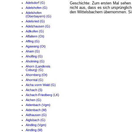
Adelsdorf (G)
Geschichte: Zum ersten Mal sehen 
nicht aus, dass es sich ursprüngli
Adelshofen (G)
den Wittelsbachern übernommen. Sie
Adelshofen
(Oberbayern) (G)
Adelsried (G)
Adelzhausen (G)
Adlkofen (G)
Affaltern (Ot)
Affing (G)
Agawang (Ot)
Aham (G)
Aholfing (G)
Aholming (G)
Ahorn (Landkreis
Coburg) (G)
Ahornberg (Ot)
Ahorntal (G)
Aicha vorm Wald (G)
Aichach (S)
Aichach-Friedberg (LK)
Aichen (G)
Aidenbach (Vgm)
Aidenbach (M)
Aidhausen (G)
Aiglsbach (G)
Aindling (Vgm)
Aindling (M)