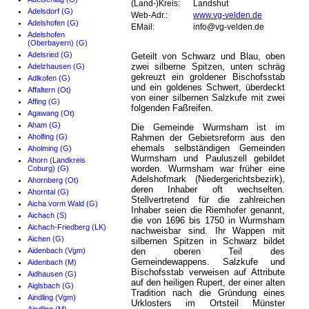
(Land-)Kreis:
Landshut
Adelsdorf (G)
Web-Adr.:
www.vg-velden.de
Adelshofen (G)
EMail:
info@vg-velden.de
Adelshofen
(Oberbayern) (G)
Adelsried (G)
Geteilt von Schwarz und Blau, oben
zwei silberne Spitzen, unten schräg
Adelzhausen (G)
gekreuzt ein groldener Bischofsstab
Adlkofen (G)
und ein goldenes Schwert, überdeckt
Affaltern (Ot)
von einer silbernen Salzkufe mit zwei
Affing (G)
folgenden Faßreifen.
Agawang (Ot)
Aham (G)
Die Gemeinde Wurmsham ist im
Aholfing (G)
Rahmen der Gebietsreform aus den
ehemals selbständigen Gemeinden
Aholming (G)
Wurmsham und Pauluszell gebildet
Ahorn (Landkreis
worden. Wurmsham war früher eine
Coburg) (G)
Adelshofmark (Niedergerichtsbezirk),
Ahornberg (Ot)
deren Inhaber oft wechselten.
Ahorntal (G)
Stellvertretend für die zahlreichen
Aicha vorm Wald (G)
Inhaber seien die Riemhofer genannt,
Aichach (S)
die von 1696 bis 1750 in Wurmsham
Aichach-Friedberg (LK)
nachweisbar sind. Ihr Wappen mit
Aichen (G)
silbernen Spitzen in Schwarz bildet
Aidenbach (Vgm)
den oberen Teil des
Gemeindewappens. Salzkufe und
Aidenbach (M)
Bischofsstab verweisen auf Attribute
Aidhausen (G)
auf den heiligen Rupert, der einer alten
Aiglsbach (G)
Tradition nach die Gründung eines
Aindling (Vgm)
Urklosters im Ortsteil Münster