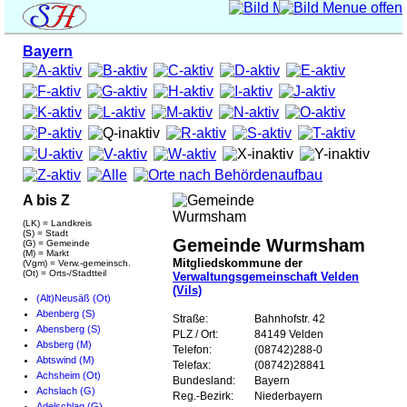
Bayern
A bis Z
(LK) = Landkreis
(S) = Stadt
Gemeinde Wurmsham
(G) = Gemeinde
(M) = Markt
Mitgliedskommune der
(Vgm) = Verw.-gemeinsch.
(Ot) = Orts-/Stadtteil
Verwaltungsgemeinschaft Velden
(Vils)
(Alt)Neusäß (Ot)
Abenberg (S)
Straße:
Bahnhofstr. 42
Abensberg (S)
PLZ / Ort:
84149 Velden
Absberg (M)
Telefon:
(08742)288-0
Abtswind (M)
Telefax:
(08742)28841
Achsheim (Ot)
Bundesland:
Bayern
Achslach (G)
Reg.-Bezirk:
Niederbayern
Adelschlag (G)