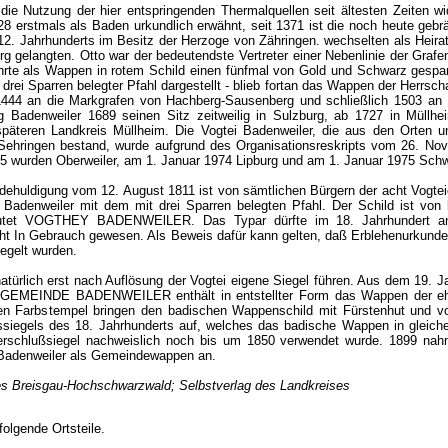
die Nutzung der hier entspringenden Thermalquellen seit ältesten Zeiten w
28 erstmals als Baden urkundlich erwähnt, seit 1371 ist die noch heute geb
 12. Jahrhunderts im Besitz der Herzoge von Zähringen. wechselten als Heir
rg gelangten. Otto war der bedeutendste Vertreter einer Nebenlinie der Graf
hrte als Wappen in rotem Schild einen fünfmal von Gold und Schwarz gespa
 drei Sparren belegter Pfahl dargestellt - blieb fortan das Wappen der Herrs
444 an die Markgrafen von Hachberg-Sausenberg und schließlich 1503 an 
g Badenweiler 1689 seinen Sitz zeitweilig in Sulzburg, ab 1727 in Müll
äteren Landkreis Müllheim. Die Vogtei Badenweiler, die aus den Orten und
t Sehringen bestand, wurde aufgrund des Organisationsreskripts vom 26. No
35 wurden Oberweiler, am 1. Januar 1974 Lipburg und am 1. Januar 1975 Sch
ehuldigung vom 12. August 1811 ist von sämtlichen Bürgern der acht Vogteio
 Badenweiler mit dem mit drei Sparren belegten Pfahl. Der Schild ist v
utet VOGTHEY BADENWElLER. Das Typar dürfte im 18. Jahrhundert angefe
t In Gebrauch gewesen. Als Beweis dafür kann gelten, daß Erblehenurkunde
egelt wurden.
türlich erst nach Auflösung der Vogtei eigene Siegel führen. Aus dem 19. J
t GEMEINDE BADENWEILER enthält in entstellter Form das Wappen der ehem
eiden Farbstempel bringen den badischen Wappenschild mit Fürstenhut und v
ssiegels des 18. Jahrhunderts auf, welches das badische Wappen in gleiche
erschlußsiegel nachweislich noch bis um 1850 verwendet wurde. 1899 nah
Badenweiler als Gemeindewappen an.
s Breisgau-Hochschwarzwald; Selbstverlag des Landkreises
olgende Ortsteile.