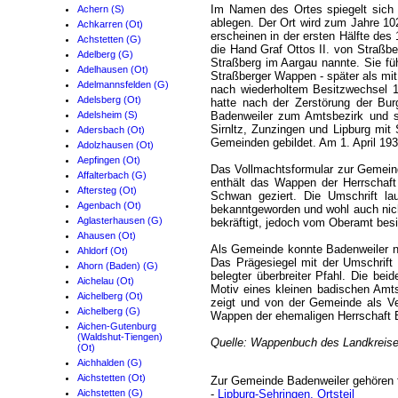
Im Namen des Ortes spiegelt sich 
Achern (S)
ablegen. Der Ort wird zum Jahre 10
Achkarren (Ot)
erscheinen in der ersten Hälfte des
Achstetten (G)
die Hand Graf Ottos II. von Straßbe
Adelberg (G)
Straßberg im Aargau nannte. Sie fü
Adelhausen (Ot)
Straßberger Wappen - später als mit
Adelmannsfelden (G)
nach wiederholtem Besitzwechsel 1
Adelsberg (Ot)
hatte nach der Zerstörung der Bur
Adelsheim (S)
Badenweiler zum Amtsbezirk und sp
Sirnltz, Zunzingen und Lipburg mi
Adersbach (Ot)
Gemeinden gebildet. Am 1. April 19
Adolzhausen (Ot)
Aepfingen (Ot)
Das Vollmachtsformular zur Gemeind
Affalterbach (G)
enthält das Wappen der Herrschaft
Aftersteg (Ot)
Schwan geziert. Die Umschrift la
Agenbach (Ot)
bekanntgeworden und wohl auch nich
Aglasterhausen (G)
bekräftigt, jedoch vom Oberamt besi
Ahausen (Ot)
Als Gemeinde konnte Badenweiler na
Ahldorf (Ot)
Das Prägesiegel mit der Umschrif
Ahorn (Baden) (G)
belegter überbreiter Pfahl. Die b
Aichelau (Ot)
Motiv eines kleinen badischen Amt
Aichelberg (Ot)
zeigt und von der Gemeinde als V
Aichelberg (G)
Wappen der ehemaligen Herrschaft 
Aichen-Gutenburg
(Waldshut-Tiengen)
Quelle: Wappenbuch des Landkreise
(Ot)
Aichhalden (G)
Aichstetten (Ot)
Zur Gemeinde Badenweiler gehören f
Aichstetten (G)
-
Lipburg-Sehringen, Ortsteil