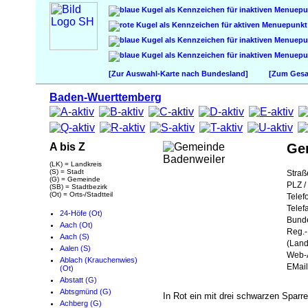
[Zur Auswahl-Karte nach Bundesland]
[Zum Gesam
Baden-Wuerttemberg
A bis Z
Ge
(LK) = Landkreis
(S) = Stadt
Straß
(G) = Gemeinde
PLZ / 
(SB) = Stadtbezirk
(Ot) = Orts-/Stadtteil
Telef
Telef
24-Höfe (Ot)
Bund
Aach (Ot)
Reg.-
Aach (S)
(Land
Aalen (S)
Web-A
Ablach (Krauchenwies)
EMail
(Ot)
Abstatt (G)
Abtsgmünd (G)
In Rot ein mit drei schwarzen Sparre
Achberg (G)