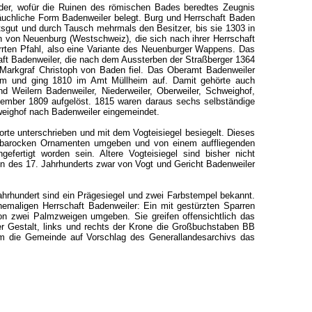
ider, wofür die Ruinen des römischen Bades beredtes Zeugnis
räuchliche Form Badenweiler belegt. Burg und Herrschaft Baden
atsgut und durch Tausch mehrmals den Besitzer, bis sie 1303 in
en von Neuenburg (Westschweiz), die sich nach ihrer Herrschaft
rrten Pfahl, also eine Variante des Neuenburger Wappens. Das
chaft Badenweiler, die nach dem Aussterben der Straßberger 1364
Markgraf Christoph von Baden fiel. Das Oberamt Badenweiler
heim und ging 1810 im Amt Müllheim auf. Damit gehörte auch
 Weilern Badenweiler, Niederweiler, Oberweiler, Schweighof,
vember 1809 aufgelöst. 1815 waren daraus sechs selbständige
weighof nach Badenweiler eingemeindet.
rte unterschrieben und mit dem Vogteisiegel besiegelt. Dieses
on barocken Ornamenten umgeben und von einem auffliegenden
rtigt worden sein. Altere Vogteisiegel sind bisher nicht
n des 17. Jahrhunderts zwar von Vogt und Gericht Badenweiler
ahrhundert sind ein Prägesiegel und zwei Farbstempel bekannt.
aligen Herrschaft Badenweiler: Ein mit gestürzten Sparren
on zwei Palmzweigen umgeben. Sie greifen offensichtlich das
r Gestalt, links und rechts der Krone die Großbuchstaben BB
m die Gemeinde auf Vorschlag des Generallandesarchivs das