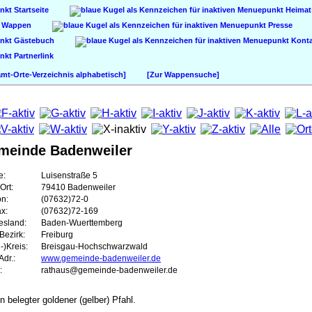
Startseite
Heimat
Wappen
Presse
Gästebuch
Konta
Partnerlink
t-Orte-Verzeichnis alphabetisch]
[Zur Wappensuche]
meinde Badenweiler
e:
Luisenstraße 5
Ort:
79410 Badenweiler
on:
(07632)72-0
ax:
(07632)72-169
esland:
Baden-Wuerttemberg
Bezirk:
Freiburg
-)Kreis:
Breisgau-Hochschwarzwald
dr.:
www.gemeinde-badenweiler.de
:
rathaus@gemeinde-badenweiler.de
n belegter goldener (gelber) Pfahl.