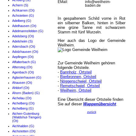
Achberg (G)
EMail:
info@weilheim-
Achern (S)
baden.de
Achkarren (Ot)
Achstetten (G)
In gespaltenem Schild vorne in Rot
Adelberg (G)
ein silberner Balken, hinten in Silber
Adelhausen (Ot)
eine grüne Tanne mit schwarzem
Adelmannsfelden (G)
Stamm mit fünf Wurzeln.
Adelsberg (Ot)
Hier auch das Logo der Gemeinde
Adelsheim (S)
Weilheim.
Adersbach (Ot)
Adolzhausen (Ot)
Aepfingen (Ot)
Affalterbach (G)
Zur Gemeinde Weilheim gehören
Aftersteg (Ot)
folgende Ortsteile.
-
Bannholz, Ortsteil
Agenbach (Ot)
-
Bierbronnen, Ortsteil
Aglasterhausen (G)
-
Nöggenschwiel, Ortsteil
Ahausen (Ot)
-
Remetschwiel, Ortsteil
Ahldorf (Ot)
-
Weilheim, Ortsteil
Ahorn (Baden) (G)
Aichelau (Ot)
Eine Übersicht dieser Ortsteile finden
Aichelberg (Ot)
Sie auf dieser
Wappenübersicht
.
Aichelberg (G)
zurück
Aichen-Gutenburg
(Waldshut-Tiengen)
(Ot)
Aichhalden (G)
Aichstetten (Ot)