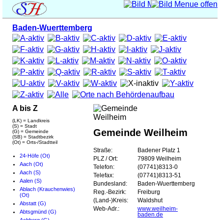
Baden-Wuerttemberg
A bis Z
(LK) = Landkreis
(S) = Stadt
Gemeinde Weilheim
(G) = Gemeinde
(SB) = Stadtbezirk
(Ot) = Orts-/Stadtteil
Straße:
Badener Platz 1
24-Höfe (Ot)
PLZ / Ort:
79809 Weilheim
Aach (Ot)
Telefon:
(07741)8313-0
Aach (S)
Telefax:
(07741)8313-51
Aalen (S)
Bundesland:
Baden-Wuerttemberg
Ablach (Krauchenwies)
Reg.-Bezirk:
Freiburg
(Ot)
(Land-)Kreis:
Waldshut
Abstatt (G)
Web-Adr.:
www.weilheim-
Abtsgmünd (G)
baden.de