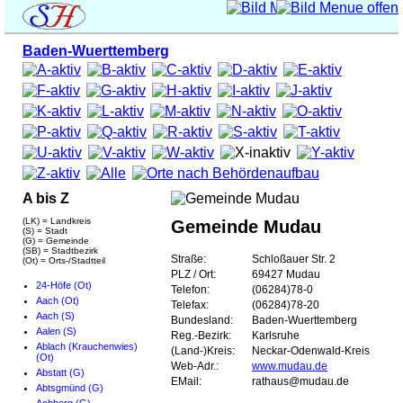
Baden-Wuerttemberg
A bis Z
(LK) = Landkreis
Gemeinde Mudau
(S) = Stadt
(G) = Gemeinde
(SB) = Stadtbezirk
Straße:
Schloßauer Str. 2
(Ot) = Orts-/Stadtteil
PLZ / Ort:
69427 Mudau
24-Höfe (Ot)
Telefon:
(06284)78-0
Aach (Ot)
Telefax:
(06284)78-20
Aach (S)
Bundesland:
Baden-Wuerttemberg
Aalen (S)
Reg.-Bezirk:
Karlsruhe
Ablach (Krauchenwies)
(Land-)Kreis:
Neckar-Odenwald-Kreis
(Ot)
Web-Adr.:
www.mudau.de
Abstatt (G)
EMail:
rathaus@mudau.de
Abtsgmünd (G)