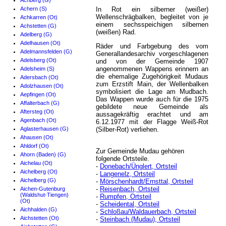
Achberg (G)
Achern (S)
In Rot ein silberner (weißer)
Wellenschrägbalken, begleitet von je
Achkarren (Ot)
einem sechsspeichigen silbernen
Achstetten (G)
(weißen) Rad.
Adelberg (G)
Adelhausen (Ot)
Räder und Farbgebung des vom
Adelmannsfelden (G)
Generallandesarchiv vorgeschlagenen
Adelsberg (Ot)
und von der Gemeinde 1907
angenommenen Wappens erinnern an
Adelsheim (S)
die ehemalige Zugehörigkeit Mudaus
Adersbach (Ot)
zum Erzstift Main, der Wellenbalken
Adolzhausen (Ot)
symbolisiert die Lage am Mudbach.
Aepfingen (Ot)
Das Wappen wurde auch für die 1975
Affalterbach (G)
gebildete neue Gemeinde als
Aftersteg (Ot)
aussagekräftig erachtet und am
Agenbach (Ot)
6.12.1977 mit der Flagge Weiß-Rot
Aglasterhausen (G)
(Silber-Rot) verliehen.
Ahausen (Ot)
Ahldorf (Ot)
Zur Gemeinde Mudau gehören
Ahorn (Baden) (G)
folgende Ortsteile.
Aichelau (Ot)
-
Donebach/Ünglert, Ortsteil
Aichelberg (Ot)
-
Langenelz, Ortsteil
Aichelberg (G)
-
Mörschenhardt/Ernsttal, Ortsteil
-
Reisenbach, Ortsteil
Aichen-Gutenburg
(Waldshut-Tiengen)
-
Rumpfen, Ortsteil
(Ot)
-
Scheidental, Ortsteil
Aichhalden (G)
-
Schloßau/Waldauerbach, Ortsteil
Aichstetten (Ot)
-
Steinbach (Mudau), Ortsteil