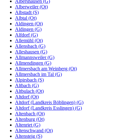
Albershausen (G)
Alberweiler (Ot)
Albstadt (S)
Albtal (Ot)
Aldingen (Ot)
Aldingen (G)
Alfdorf (G)
Allemühl (Ot)
Allensbach (G)
Alleshausen (G)
Allmannsweiler (G)
Allmendingen (G)
Allmersbach am Weinberg (Ot)
Allmersbach im Tal (G)
Alpirsbach (S)
Altbach (G)
Altbulach (Ot)
Altdorf (Ot)
Altdorf (Landkreis Böblingen) (G)
Altdorf (Landkreis Esslingen) (G)
Altenbach (Ot)
Altenburg (Ot)
Altenriet (G)
Altenschwand (Ot)
Altensteig (S)