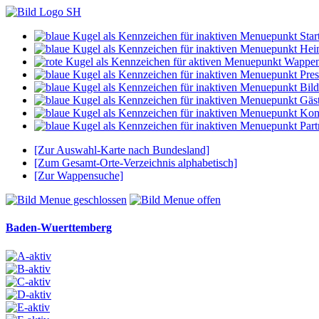
Start
Hei
Wappe
Pres
Bild
Gäs
Kon
Part
[Zur Auswahl-Karte nach Bundesland]
[Zum Gesamt-Orte-Verzeichnis alphabetisch]
[Zur Wappensuche]
Baden-Wuerttemberg