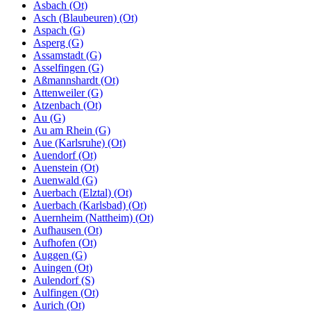
Asbach (Ot)
Asch (Blaubeuren) (Ot)
Aspach (G)
Asperg (G)
Assamstadt (G)
Asselfingen (G)
Aßmannshardt (Ot)
Attenweiler (G)
Atzenbach (Ot)
Au (G)
Au am Rhein (G)
Aue (Karlsruhe) (Ot)
Auendorf (Ot)
Auenstein (Ot)
Auenwald (G)
Auerbach (Elztal) (Ot)
Auerbach (Karlsbad) (Ot)
Auernheim (Nattheim) (Ot)
Aufhausen (Ot)
Aufhofen (Ot)
Auggen (G)
Auingen (Ot)
Aulendorf (S)
Aulfingen (Ot)
Aurich (Ot)