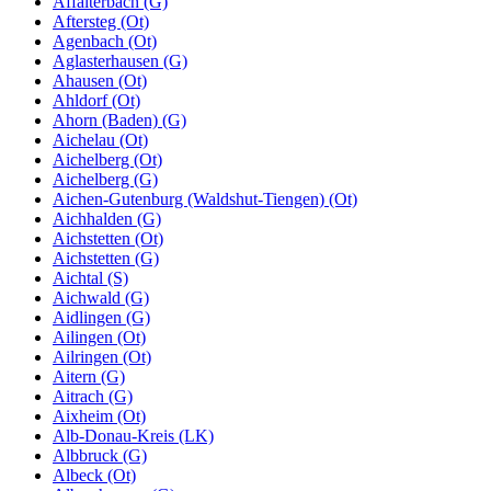
Affalterbach (G)
Aftersteg (Ot)
Agenbach (Ot)
Aglasterhausen (G)
Ahausen (Ot)
Ahldorf (Ot)
Ahorn (Baden) (G)
Aichelau (Ot)
Aichelberg (Ot)
Aichelberg (G)
Aichen-Gutenburg (Waldshut-Tiengen) (Ot)
Aichhalden (G)
Aichstetten (Ot)
Aichstetten (G)
Aichtal (S)
Aichwald (G)
Aidlingen (G)
Ailingen (Ot)
Ailringen (Ot)
Aitern (G)
Aitrach (G)
Aixheim (Ot)
Alb-Donau-Kreis (LK)
Albbruck (G)
Albeck (Ot)