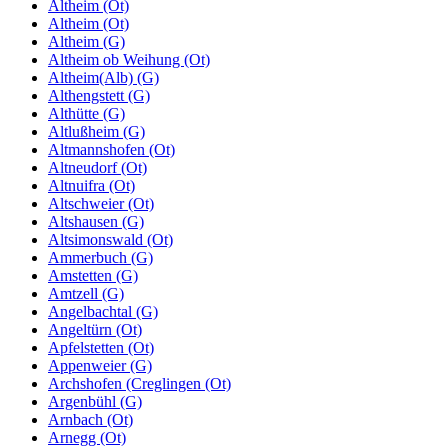
Altheim (Ot)
Altheim (Ot)
Altheim (G)
Altheim ob Weihung (Ot)
Altheim(Alb) (G)
Althengstett (G)
Althütte (G)
Altlußheim (G)
Altmannshofen (Ot)
Altneudorf (Ot)
Altnuifra (Ot)
Altschweier (Ot)
Altshausen (G)
Altsimonswald (Ot)
Ammerbuch (G)
Amstetten (G)
Amtzell (G)
Angelbachtal (G)
Angeltürn (Ot)
Apfelstetten (Ot)
Appenweier (G)
Archshofen (Creglingen (Ot)
Argenbühl (G)
Arnbach (Ot)
Arnegg (Ot)