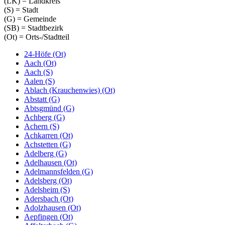
(LK) = Landkreis
(S) = Stadt
(G) = Gemeinde
(SB) = Stadtbezirk
(Ot) = Orts-/Stadtteil
24-Höfe (Ot)
Aach (Ot)
Aach (S)
Aalen (S)
Ablach (Krauchenwies) (Ot)
Abstatt (G)
Abtsgmünd (G)
Achberg (G)
Achern (S)
Achkarren (Ot)
Achstetten (G)
Adelberg (G)
Adelhausen (Ot)
Adelmannsfelden (G)
Adelsberg (Ot)
Adelsheim (S)
Adersbach (Ot)
Adolzhausen (Ot)
Aepfingen (Ot)