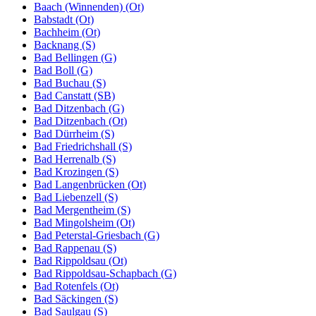
Baach (Winnenden) (Ot)
Babstadt (Ot)
Bachheim (Ot)
Backnang (S)
Bad Bellingen (G)
Bad Boll (G)
Bad Buchau (S)
Bad Canstatt (SB)
Bad Ditzenbach (G)
Bad Ditzenbach (Ot)
Bad Dürrheim (S)
Bad Friedrichshall (S)
Bad Herrenalb (S)
Bad Krozingen (S)
Bad Langenbrücken (Ot)
Bad Liebenzell (S)
Bad Mergentheim (S)
Bad Mingolsheim (Ot)
Bad Peterstal-Griesbach (G)
Bad Rappenau (S)
Bad Rippoldsau (Ot)
Bad Rippoldsau-Schapbach (G)
Bad Rotenfels (Ot)
Bad Säckingen (S)
Bad Saulgau (S)