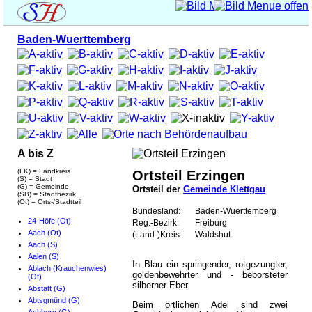
Baden-Wuerttemberg
A bis Z
(LK) = Landkreis
Ortsteil Erzingen
(S) = Stadt
(G) = Gemeinde
Ortsteil der
Gemeinde Klettgau
(SB) = Stadtbezirk
(Ot) = Orts-/Stadtteil
Bundesland:
Baden-Wuerttemberg
24-Höfe (Ot)
Reg.-Bezirk:
Freiburg
Aach (Ot)
(Land-)Kreis:
Waldshut
Aach (S)
Aalen (S)
In Blau ein springender, rotgezungter,
Ablach (Krauchenwies)
goldenbewehrter und - beborsteter
(Ot)
silberner Eber.
Abstatt (G)
Abtsgmünd (G)
Beim örtlichen Adel sind zwei