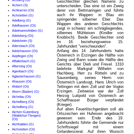
Achberg (G)
Geschlechter gleichen Namens zu
Achern (S)
unterscheiden. Das eine ist ein Zweig
derer von Bettmaringen und führte
Achkarren (Ot)
auch ihr Wappen: in Blau ein
Achstetten (G)
springender silberner Eber. Das
Adelberg (G)
Wappen des anderen Geschlechts
Adelhausen (Ot)
zeigt in schwarz ein schrägliegendes,
Adelmannsfelden (G)
silbernes Mühleisen (Kindler von
Adelsberg (Ot)
Knobloch). Beide Geschlechter sind
Adelsheim (S)
im 16. beziehungsweise 15.
Adersbach (Ot)
Jahrhundert "verschwunden".
Anfang des 14. Jahrhunderts hatte
Adolzhausen (Ot)
Österreich in Erzingen die Hälfte von
Aepfingen (Ot)
Zwing und Bann sowie die Hälfte des
Affalterbach (G)
Gerichts über Dieb und Frevel. 1310
Aftersteg (Ot)
belehnte Markgraf Wilhelm von
Agenbach (Ot)
Hachberg, Herr zu Rötteln und zu
Aglasterhausen (G)
Sausenberg, seines Herrn von
Ahausen (Ot)
Österreich Landvogt, Hans Ulrich von
Tettingen mit dem Zoll und der Vogtei
Ahldorf (Ot)
Erzingen. Zeitweise war der Zoll
Ahorn (Baden) (G)
Herzog Luitpold von Österreich an
Aichelau (Ot)
Schaffhauser Bürger verpfändet
Aichelberg (Ot)
(Krieger).
Aichelberg (G)
Auf alten Feuerlöschgeräten soll als
Aichen-Gutenburg
Ortszeichen ein Hufeisen angebracht
(Waldshut-Tiengen)
gewesen sein. Ende des 19.
(Ot)
Jahrhunderts führte die Gemeinde nur
Aichhalden (G)
Schriftsiegel mit einem
Aichstetten (Ot)
Girlandenzierat. Auf ihren Wunsch