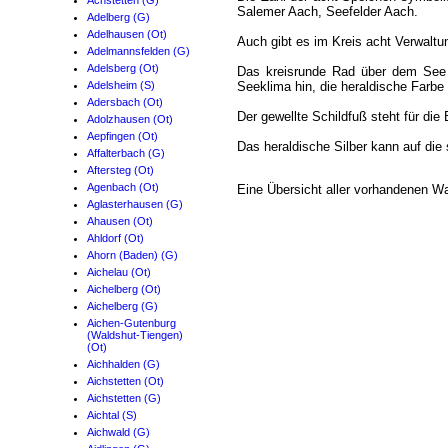
Achstetten (G)
Salemer Aach, Seefelder Aach.
Adelberg (G)
Adelhausen (Ot)
Auch gibt es im Kreis acht Verwalt
Adelmannsfelden (G)
Adelsberg (Ot)
Das kreisrunde Rad über dem See 
Adelsheim (S)
Seeklima hin, die heraldische Farbe
Adersbach (Ot)
Der gewellte Schildfuß steht für die
Adolzhausen (Ot)
Aepfingen (Ot)
Das heraldische Silber kann auf die
Affalterbach (G)
Aftersteg (Ot)
Agenbach (Ot)
Eine Übersicht aller vorhandenen W
Aglasterhausen (G)
Ahausen (Ot)
Ahldorf (Ot)
Ahorn (Baden) (G)
Aichelau (Ot)
Aichelberg (Ot)
Aichelberg (G)
Aichen-Gutenburg
(Waldshut-Tiengen)
(Ot)
Aichhalden (G)
Aichstetten (Ot)
Aichstetten (G)
Aichtal (S)
Aichwald (G)