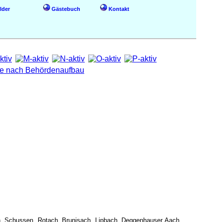
lder
Gästebuch
Kontakt
en, Schussen, Rotach, Brunisach, Lipbach, Deggenhauser Aach,