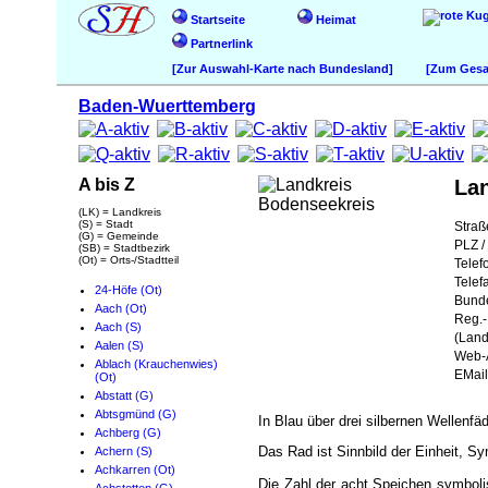
Startseite
Heimat
Partnerlink
[Zur Auswahl-Karte nach Bundesland]
[Zum Gesam
Baden-Wuerttemberg
A bis Z
La
(LK) = Landkreis
(S) = Stadt
Straß
(G) = Gemeinde
PLZ / 
(SB) = Stadtbezirk
(Ot) = Orts-/Stadtteil
Telef
Telef
24-Höfe (Ot)
Bund
Aach (Ot)
Reg.-
Aach (S)
(Land
Aalen (S)
Web-A
Ablach (Krauchenwies)
EMail
(Ot)
Abstatt (G)
Abtsgmünd (G)
In Blau über drei silbernen Wellenf
Achberg (G)
Das Rad ist Sinnbild der Einheit, S
Achern (S)
Achkarren (Ot)
Die Zahl der acht Speichen symboli