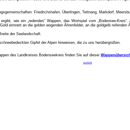
ungsgemeinschaften: Friedrichshafen, Überlingen, Tettnang, Markdorf, Meers
ergibt, wie ein „redendes“ Wappen, das Wortspiel vom „Bodensee-Kreis“.
 Gold erinnert an die golden wogenden Ährenfelder, an die goldgelb reifenden 
 Breite der Seelandschaft.
 schneebedeckten Gipfel der Alpen hinweisen, die zu uns herübergrüßen.
appen des Landkreises Bodenseekreis finden Sie auf dieser
Wappenübersich
zurück