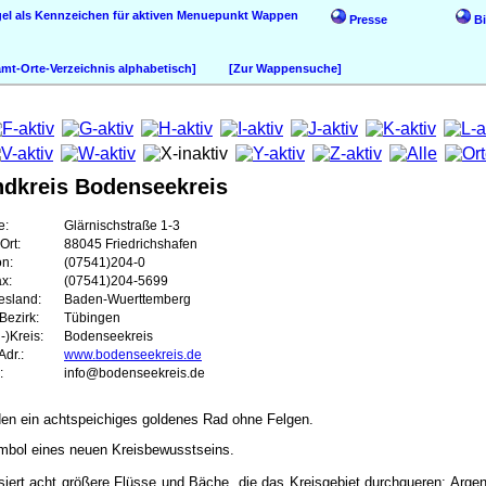
Wappen
Presse
Bi
t-Orte-Verzeichnis alphabetisch]
[Zur Wappensuche]
ndkreis Bodenseekreis
e:
Glärnischstraße 1-3
Ort:
88045 Friedrichshafen
on:
(07541)204-0
ax:
(07541)204-5699
esland:
Baden-Wuerttemberg
Bezirk:
Tübingen
-)Kreis:
Bodenseekreis
dr.:
www.bodenseekreis.de
:
info@bodenseekreis.de
äden ein achtspeichiges goldenes Rad ohne Felgen.
ymbol eines neuen Kreisbewusstseins.
siert acht größere Flüsse und Bäche, die das Kreisgebiet durchqueren: Arg