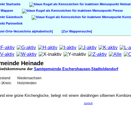
Startseite
Heimat
Wappen
Presse
Gästebuch
Konta
Partnerlink
t-Orte-Verzeichnis alphabetisch]
[Zur Wappensuche]
meinde Heinade
liedskommune der
Samtgemeinde Eschershausen-Stadtoldendorf
esland:
Niedersachsen
-)Kreis:
Holzminden
d eine grüne Kirchenglocke, belegt mit einem dreiährigen silbernen Kornbünd
zurück