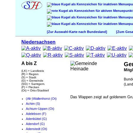
[Zur Auswahl-Karte nach Bundesland]
[Zum Gesam
Niedersachsen
A bis Z
Ge
Mitg
(LK) = Landkreis
(R) = Region
(S) = Stadt
Bund
(G) = Gemeinde
(SG) = Samtgem.
(Land
(F) = Flecken
(Ot) = Orts-/Stadtteil
Das Wappen zeigt auf goldenem Grun
(Alt-)Wallenhorst (Ot)
Achim (S)
Achtum-Uppen (Ot)
Adelebsen (F)
Adenbüttel (G)
Adendorf (G)
Adenstedt (Ot)