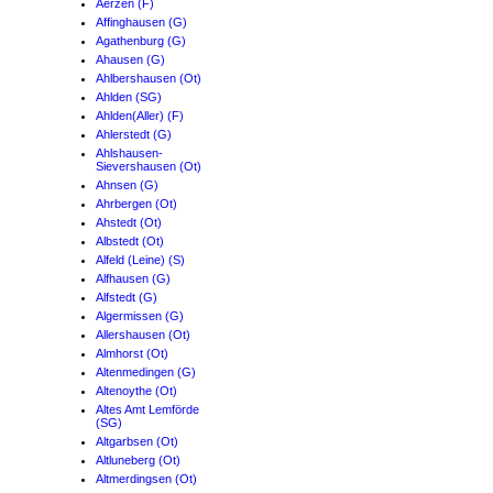
Aerzen (F)
Affinghausen (G)
Agathenburg (G)
Ahausen (G)
Ahlbershausen (Ot)
Ahlden (SG)
Ahlden(Aller) (F)
Ahlerstedt (G)
Ahlshausen-
Sievershausen (Ot)
Ahnsen (G)
Ahrbergen (Ot)
Ahstedt (Ot)
Albstedt (Ot)
Alfeld (Leine) (S)
Alfhausen (G)
Alfstedt (G)
Algermissen (G)
Allershausen (Ot)
Almhorst (Ot)
Altenmedingen (G)
Altenoythe (Ot)
Altes Amt Lemförde
(SG)
Altgarbsen (Ot)
Altluneberg (Ot)
Altmerdingsen (Ot)