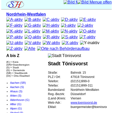
Nordrhein-Westfalen
A bis Z
(K) = Kreis
Stadt Tönisvorst
(SR)=Staedteregion
(S) = Stadt
(G) = Gemeinde
Straße:
Bahnstr. 15
(SB) = Stadtbezirk
(Ot) = Orts-/Stadtteil
PLZ / Ort:
47918 Tönisvorst
Telefon:
(02151)999-0
Aachen (SR)
Telefax:
(02151)999-311
Aachen (S)
Bundesland:
Nordrhein-Westfalen
Ahaus (S)
Reg.-Bezirk:
Düsseldorf
Ahlen (S)
(Land-)Kreis:
Viersen
Aldenhoven (G)
Web-Adr.:
www.toenisvorst.de
Alfter (G)
EMail:
buergermeister@toenisvorst.d
Alpen (G)
Alsdorf (S)