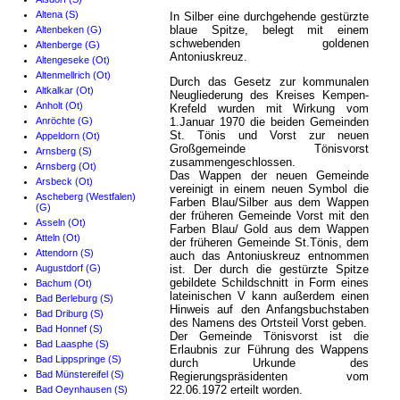
Altena (S)
In Silber eine durchgehende gestürzte
blaue Spitze, belegt mit einem
Altenbeken (G)
schwebenden goldenen
Altenberge (G)
Antoniuskreuz.
Altengeseke (Ot)
Altenmellrich (Ot)
Durch das Gesetz zur kommunalen
Altkalkar (Ot)
Neugliederung des Kreises Kempen-
Anholt (Ot)
Krefeld wurden mit Wirkung vom
Anröchte (G)
1.Januar 1970 die beiden Gemeinden
St. Tönis und Vorst zur neuen
Appeldorn (Ot)
Großgemeinde Tönisvorst
Arnsberg (S)
zusammengeschlossen.
Arnsberg (Ot)
Das Wappen der neuen Gemeinde
Arsbeck (Ot)
vereinigt in einem neuen Symbol die
Ascheberg (Westfalen)
Farben Blau/Silber aus dem Wappen
(G)
der früheren Gemeinde Vorst mit den
Asseln (Ot)
Farben Blau/ Gold aus dem Wappen
Atteln (Ot)
der früheren Gemeinde St.Tönis, dem
Attendorn (S)
auch das Antoniuskreuz entnommen
Augustdorf (G)
ist. Der durch die gestürzte Spitze
gebildete Schildschnitt in Form eines
Bachum (Ot)
lateinischen V kann außerdem einen
Bad Berleburg (S)
Hinweis auf den Anfangsbuchstaben
Bad Driburg (S)
des Namens des Ortsteil Vorst geben.
Bad Honnef (S)
Der Gemeinde Tönisvorst ist die
Bad Laasphe (S)
Erlaubnis zur Führung des Wappens
Bad Lippspringe (S)
durch Urkunde des
Bad Münstereifel (S)
Regierungspräsidenten vom
22.06.1972 erteilt worden.
Bad Oeynhausen (S)