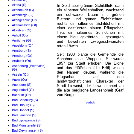
Altena (S)
In Gold über grünem Schildfluß, darin
ein silberner Wellenbalken, wachsend
Altenbeken (G)
ein schwarzer Baum mit grünen
Altenberge (G)
Blättern und grünen Eichfrüchten;
Altengeseke (Ot)
rechts ein silbernes Schildchen mit
Altenmellrich (Ot)
einer gestürzten blauen Pflugschar,
Altkalkar (Ot)
links ein silbernes Schildchen mit
Anholt (Ot)
einem blau gekrönten, - gezungten
Anröchte (G)
und bewehrten zwiegeschwänzten
Appeldorn (Ot)
roten Löwen.
Arnsberg (S)
Seit 1938 plante die Gemeinde die
Arnsberg (Ot)
Annahme eines Wappens. Sie wurde
Arsbeck (Ot)
1957 zur Stadt erhoben. Die Eiche
Ascheberg (Westfalen)
und das Flüßchen (die Bröl) wollen
(G)
den Namen deuten, während die
Asseln (Ot)
Pfugschar auf den
Atteln (Ot)
landwirtschaftlichen Charakter der
Attendorn (S)
Stadt hinweist, der Löwe erinnert an
Augustdorf (G)
die alte bergische Landeshoheit (Graf
von Berg).
Bachum (Ot)
Bad Berleburg (S)
zurück
Bad Driburg (S)
Bad Honnef (S)
Bad Laasphe (S)
Bad Lippspringe (S)
Bad Münstereifel (S)
Bad Oeynhausen (S)