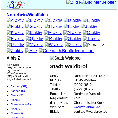
Nordrhein-Westfalen
A bis Z
(K) = Kreis
Stadt Waldbröl
(SR)=Staedteregion
(S) = Stadt
(G) = Gemeinde
Straße:
Nümbrechter Str. 18-21
(SB) = Stadtbezirk
(Ot) = Orts-/Stadtteil
PLZ / Ort:
51545 Waldbröl
Telefon:
(02291)85-0
Aachen (SR)
Telefax:
(02291)85-125
Aachen (S)
Bundesland:
Nordrhein-Westfalen
Ahaus (S)
Reg.-Bezirk:
Köln
Ahlen (S)
(Land-)Kreis:
Oberbergischer Kreis
Aldenhoven (G)
Web-Adr.:
www.waldbroel.de
Alfter (G)
EMail:
zentrale@waldbroel.de
Alpen (G)
Alsdorf (S)