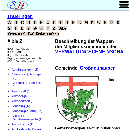
Thueringen
A bis Z
Beschreibung der Wappen
der Mitgliedskommunen der
(LK) = Landkreis
VERWALTUNGSGEMEINSCHAFT
(S) = Stadt
(G) = Gemeinde
(Vgm) = Verw.-gemeinsch.
(Ot) = Orts-/Stadtteil
Gemeinde
Großneuhausen
Abtsbessingen (G)
Albersdorf (Thüringen)
(G)
Das
Allendorf (Thüringen)
(G)
Alperstedt (G)
Altenberga (G)
Altenbeuthen (G)
Altenburg (S)
Altenburger Land (LK)
Altenfeld
(Großbreitenbach) (Ot)
Altengesees (Ot)
Gemeindewappen zeigt in Silber oben
Am Brahmetal (Vgm)