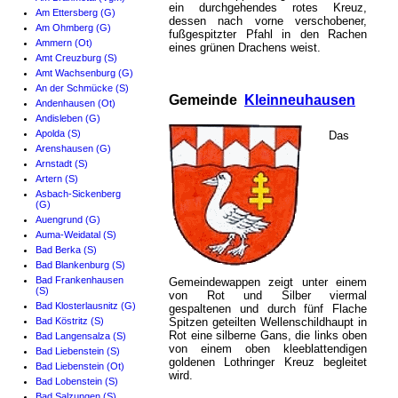
ein durchgehendes rotes Kreuz,
Am Ettersberg (G)
dessen nach vorne verschobener,
Am Ohmberg (G)
fußgespitzter Pfahl in den Rachen
Ammern (Ot)
eines grünen Drachens weist.
Amt Creuzburg (S)
Amt Wachsenburg (G)
An der Schmücke (S)
Gemeinde
Kleinneuhausen
Andenhausen (Ot)
Andisleben (G)
Apolda (S)
Das
Arenshausen (G)
Arnstadt (S)
Artern (S)
Asbach-Sickenberg
(G)
Auengrund (G)
Auma-Weidatal (S)
Bad Berka (S)
Bad Blankenburg (S)
Bad Frankenhausen
Gemeindewappen zeigt unter einem
(S)
von Rot und Silber viermal
Bad Klosterlausnitz (G)
gespaltenen und durch fünf Flache
Bad Köstritz (S)
Spitzen geteilten Wellenschildhaupt in
Rot eine silberne Gans, die links oben
Bad Langensalza (S)
von einem oben kleeblattendigen
Bad Liebenstein (S)
goldenen Lothringer Kreuz begleitet
Bad Liebenstein (Ot)
wird.
Bad Lobenstein (S)
Bad Salzungen (S)