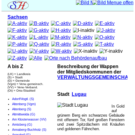
Sachsen
A bis Z
Beschreibung der Wappen
der Mitgliedskommunen der
(LK) = Landkreis
VERWALTUNGSGEMEINSCHAFT
(S) = Stadt
(G) = Gemeinde
(Vgm) = Verw.-gemeinsch.
(VV) = Verw.-Verband.
(Ot) = Orts-/Stadtteil
Stadt
Lugau
Adorf/Vogtl. (S)
Altenberg (Vgm)
In Gold
Altenberg (S)
auf
Altmittweida (G)
grünem Berg ein schwarzes Gebäude
Am Klosterwasser (VV)
mit offenem Tor, fünf großen Fenstern
und zwei Spitzdächern mit Knäufen
Amtsberg (G)
und goldenen Fähnchen.
Annaberg-Buchholz (S)
Arnsdorf (G)