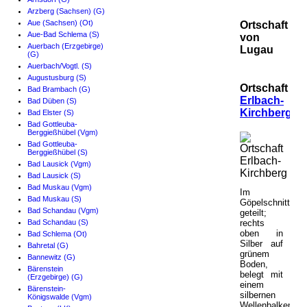
Arzberg (Sachsen) (G)
Aue (Sachsen) (Ot)
Ortschaft
Aue-Bad Schlema (S)
von
Auerbach (Erzgebirge)
Lugau
(G)
Auerbach/Vogtl. (S)
Augustusburg (S)
Ortschaft
Bad Brambach (G)
Erlbach-
Bad Düben (S)
Kirchberg
Bad Elster (S)
Bad Gottleuba-
Berggießhübel (Vgm)
Bad Gottleuba-
Berggießhübel (S)
Bad Lausick (Vgm)
Bad Lausick (S)
Bad Muskau (Vgm)
Im
Bad Muskau (S)
Göpelschnitt
Bad Schandau (Vgm)
geteilt;
Bad Schandau (S)
rechts
oben in
Bad Schlema (Ot)
Silber auf
Bahretal (G)
grünem
Bannewitz (G)
Boden,
Bärenstein
belegt mit
(Erzgebirge) (G)
einem
Bärenstein-
silbernen
Königswalde (Vgm)
Wellenbalken,