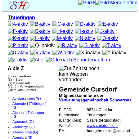
Thueringen
A bis Z
(LK) = Landkreis
(S) = Stadt
(G) = Gemeinde
(Vgm) = Verw.-gemeinsch.
Gemeinde Cursdorf
(Ot) = Orts-/Stadtteil
Mitgliedskommune der
Abtsbessingen (G)
Verwaltungsgemeinschaft Schwarzatal
Albersdorf (Thüringen)
(G)
PLZ / Ort:
98744 Cursdorf
Allendorf (Thüringen)
Bundesland:
Thueringen
(G)
(Land-)Kreis:
Saalfeld-Rudolstadt
Alperstedt (G)
Web-Adr.:
www.cursdorf.com
Altenberga (G)
EMail:
buergermeister@cursdorf.com
Altenbeuthen (G)
Altenburg (S)