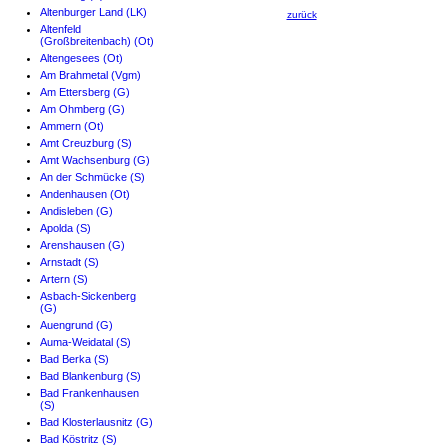
Altenburger Land (LK)
zurück
Altenfeld
(Großbreitenbach) (Ot)
Altengesees (Ot)
Am Brahmetal (Vgm)
Am Ettersberg (G)
Am Ohmberg (G)
Ammern (Ot)
Amt Creuzburg (S)
Amt Wachsenburg (G)
An der Schmücke (S)
Andenhausen (Ot)
Andisleben (G)
Apolda (S)
Arenshausen (G)
Arnstadt (S)
Artern (S)
Asbach-Sickenberg
(G)
Auengrund (G)
Auma-Weidatal (S)
Bad Berka (S)
Bad Blankenburg (S)
Bad Frankenhausen
(S)
Bad Klosterlausnitz (G)
Bad Köstritz (S)