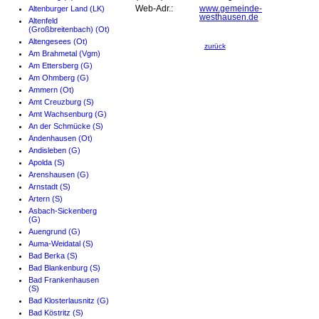
Altenburger Land (LK)
Web-Adr.:
www.gemeinde-
westhausen.de
Altenfeld
(Großbreitenbach) (Ot)
Altengesees (Ot)
zurück
Am Brahmetal (Vgm)
Am Ettersberg (G)
Am Ohmberg (G)
Ammern (Ot)
Amt Creuzburg (S)
Amt Wachsenburg (G)
An der Schmücke (S)
Andenhausen (Ot)
Andisleben (G)
Apolda (S)
Arenshausen (G)
Arnstadt (S)
Artern (S)
Asbach-Sickenberg
(G)
Auengrund (G)
Auma-Weidatal (S)
Bad Berka (S)
Bad Blankenburg (S)
Bad Frankenhausen
(S)
Bad Klosterlausnitz (G)
Bad Köstritz (S)