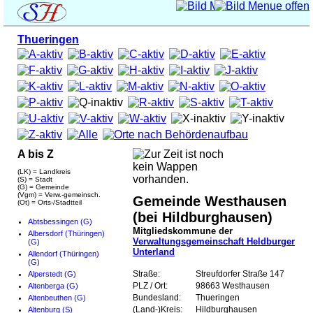
Thueringen
A bis Z
(LK) = Landkreis
(S) = Stadt
(G) = Gemeinde
(Vgm) = Verw.-gemeinsch.
Gemeinde Westhausen
(Ot) = Orts-/Stadtteil
(bei Hildburghausen)
Abtsbessingen (G)
Mitgliedskommune der
Albersdorf (Thüringen)
Verwaltungsgemeinschaft Heldburger
(G)
Unterland
Allendorf (Thüringen)
(G)
Alperstedt (G)
Straße:
Streufdorfer Straße 147
Altenberga (G)
PLZ / Ort:
98663 Westhausen
Altenbeuthen (G)
Bundesland:
Thueringen
Altenburg (S)
(Land-)Kreis:
Hildburghausen