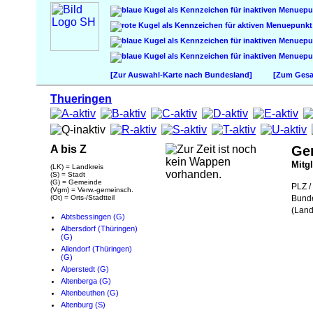
[Zur Auswahl-Karte nach Bundesland]
[Zum Gesam
Thueringen
A bis Z
Ge
Mitg
(LK) = Landkreis
(S) = Stadt
(G) = Gemeinde
PLZ / 
(Vgm) = Verw.-gemeinsch.
(Ot) = Orts-/Stadtteil
Bund
(Land
Abtsbessingen (G)
Albersdorf (Thüringen)
(G)
Allendorf (Thüringen)
(G)
Alperstedt (G)
Altenberga (G)
Altenbeuthen (G)
Altenburg (S)