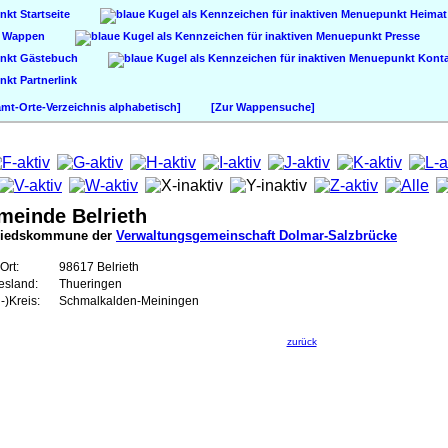
Startseite
Heimat
Wappen
Presse
Gästebuch
Konta
Partnerlink
t-Orte-Verzeichnis alphabetisch]
[Zur Wappensuche]
meinde Belrieth
liedskommune der
Verwaltungsgemeinschaft Dolmar-Salzbrücke
Ort:
98617 Belrieth
esland:
Thueringen
-)Kreis:
Schmalkalden-Meiningen
zurück