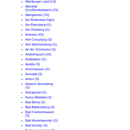
Altenburger Land (LK)
Altenfeld
(Großbreitenbach) (Ot)
Altengesees (Ot)
Am Brahmetal (Vgm)
Am Ettersberg (G)
Am Ohmberg (G)
Ammern (Ot)
Amt Creuzburg (S)
Amt Wachsenburg (G)
An der Schmücke (S)
Andenhausen (Ot)
Andisleben (G)
Apolda (S)
Arenshausen (G)
Arnstadt (S)
Artern (S)
Asbach-Sickenberg
(G)
Auengrund (G)
Auma-Weidatal (S)
Bad Berka (S)
Bad Blankenburg (S)
Bad Frankenhausen
(S)
Bad Klosterlausnitz (G)
Bad Köstritz (S)