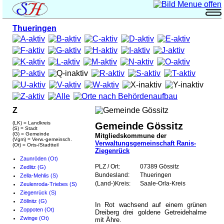
Thueringen
Z
(LK) = Landkreis
Gemeinde Gössitz
(S) = Stadt
(G) = Gemeinde
Mitgliedskommune der
(Vgm) = Verw.-gemeinsch.
Verwaltungsgemeinschaft Ranis-
(Ot) = Orts-/Stadtteil
Ziegenrück
Zaunröden (Ot)
PLZ / Ort:
07389 Gössitz
Zedlitz (G)
Bundesland:
Thueringen
Zella-Mehlis (S)
(Land-)Kreis:
Saale-Orla-Kreis
Zeulenroda-Triebes (S)
Ziegenrück (S)
Zöllnitz (G)
In Rot wachsend auf einem grünen
Zoppoten (Ot)
Dreiberg drei goldene Getreidehalme
Zwinge (Ot)
mit Ähre.