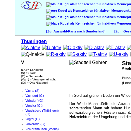
[Zur Auswahl-Karte nach Bundesland]
[Zum Gesam
Thueringen
V
Sta
Stadt
(LK) = Landkreis
(S) = Stadt
(G) = Gemeinde
Bund
(Vgm) = Verw.-gemeinsch.
(Ot) = Orts-/Stadtteil
(Land
Vacha (S)
In Gold auf grünem Boden ein Wilder
Vachdorf (G)
Veilsdorf (G)
Der Wilde Mann dürfte die Abwandl
Venzka (Ot)
schreitenden Mann mit hohem Hut 
Vogelsberg (Thüringen)
schwarzburgischen Fürstenhaus, da
(G)
Holzreichtum der Umgebung und die 
Vogtei (G)
Volkerode (G)
Völkershausen (Vacha)