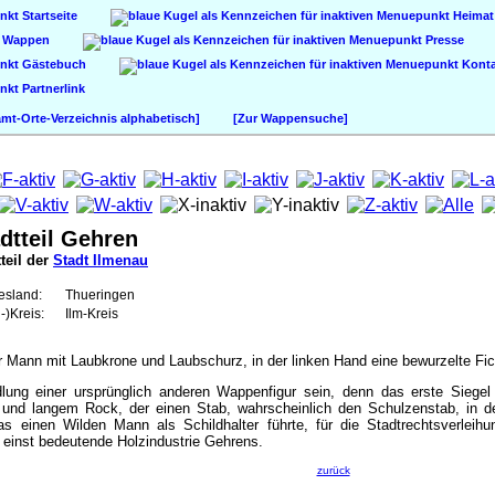
Startseite
Heimat
Wappen
Presse
Gästebuch
Konta
Partnerlink
t-Orte-Verzeichnis alphabetisch]
[Zur Wappensuche]
dtteil Gehren
teil der
Stadt Ilmenau
esland:
Thueringen
-)Kreis:
Ilm-Kreis
 Mann mit Laubkrone und Laubschurz, in der linken Hand eine bewurzelte Fic
ung einer ursprünglich anderen Wappenfigur sein, denn das erste Siegel
und langem Rock, der einen Stab, wahrscheinlich den Schulzenstab, in d
s einen Wilden Mann als Schildhalter führte, für die Stadtrechtsverleih
einst bedeutende Holzindustrie Gehrens.
zurück