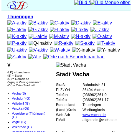
Thueringen
V
(LK) = Landkreis
Stadt Vacha
(S) = Stadt
(G) = Gemeinde
(Vgm) = Verw.-gemeinsch.
Straße:
Bahnhofstr. 21
(Ot) = Orts-/Stadtteil
PLZ / Ort:
36404 Vacha
Vacha (S)
Telefon:
(036962)261-0
Vachdorf (G)
Telefax:
(036962)261-17
Veilsdorf (G)
Bundesland:
Thueringen
Venzka (Ot)
(Land-)Kreis:
Wartburgkreis
Vogelsberg (Thüringen)
Web-Adr.:
www.vacha.de
(G)
EMail:
allgemein@vacha.de
Vogtei (G)
Volkerode (G)