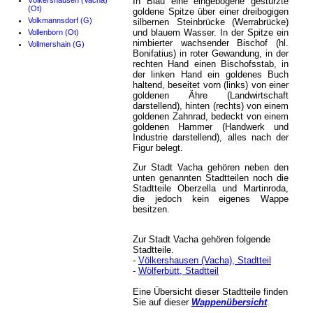
Völkershausen (Vacha)
In Blau eine eingebogene gestürzte
(Ot)
goldene Spitze über einer dreibogigen
Volkmannsdorf (G)
silbernen Steinbrücke (Werrabrücke)
und blauem Wasser. In der Spitze ein
Vollenborn (Ot)
nimbierter wachsender Bischof (hl.
Vollmershain (G)
Bonifatius) in roter Gewandung, in der
rechten Hand einen Bischofsstab, in
der linken Hand ein goldenes Buch
haltend, beseitet vorn (links) von einer
goldenen Ähre (Landwirtschaft
darstellend), hinten (rechts) von einem
goldenen Zahnrad, bedeckt von einem
goldenen Hammer (Handwerk und
Industrie darstellend), alles nach der
Figur belegt.
Zur Stadt Vacha gehören neben den
unten genannten Stadtteilen noch die
Stadtteile Oberzella und Martinroda,
die jedoch kein eigenes Wappe
besitzen.
Zur Stadt Vacha gehören folgende
Stadtteile.
-
Völkershausen (Vacha), Stadtteil
-
Wölferbütt, Stadtteil
Eine Übersicht dieser Stadtteile finden
Sie auf dieser
Wappenübersicht
.