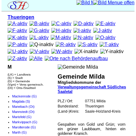
Thueringen
M
(LK) = Landkreis
Gemeinde Milda
(S) = Stadt
(G) = Gemeinde
Mitgliedskommune der
(Vgm) = Verw.-gemeinsch.
Verwaltungsgemeinschaft Südliches
(Ot) = Orts-/Stadtteil
Saaletal
Mackenrode (G)
PLZ / Ort:
07751 Milda
Magdala (S)
Bundesland:
Thueringen
Manebach (Ot)
(Land-)Kreis:
Saale-Holzland-Kreis
Mannstedt (Ot)
Marisfeld (G)
Markvippach (G)
Gespalten von Gold und Grün; vorn
Marolterode (G)
ein grüner Laubbaum, hinten ein
Marth (G)
goldener Kranich.