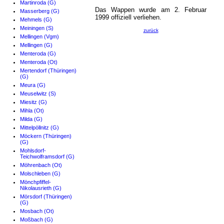
Martinroda (G)
Das Wappen wurde am 2. Februar
Masserberg (G)
1999 offiziell verliehen.
Mehmels (G)
Meiningen (S)
zurück
Mellingen (Vgm)
Mellingen (G)
Menteroda (G)
Menteroda (Ot)
Mertendorf (Thüringen)
(G)
Meura (G)
Meuselwitz (S)
Miesitz (G)
Mihla (Ot)
Milda (G)
Mittelpöllnitz (G)
Möckern (Thüringen)
(G)
Mohlsdorf-
Teichwolframsdorf (G)
Möhrenbach (Ot)
Molschleben (G)
Mönchpfiffel-
Nikolausrieth (G)
Mörsdorf (Thüringen)
(G)
Mosbach (Ot)
Moßbach (G)