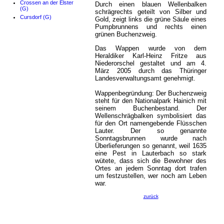
Crossen an der Elster
Durch einen blauen Wellenbalken
(G)
schrägrechts geteilt von Silber und
Cursdorf (G)
Gold, zeigt links die grüne Säule eines
Pumpbrunnens und rechts einen
grünen Buchenzweig.
Das Wappen wurde von dem
Heraldiker Karl-Heinz Fritze aus
Niederorschel gestaltet und am 4.
März 2005 durch das Thüringer
Landesverwaltungsamt genehmigt.
Wappenbegründung: Der Buchenzweig
steht für den Nationalpark Hainich mit
seinem Buchenbestand. Der
Wellenschrägbalken symbolisiert das
für den Ort namengebende Flüsschen
Lauter. Der so genannte
Sonntagsbrunnen wurde nach
Überlieferungen so genannt, weil 1635
eine Pest in Lauterbach so stark
wütete, dass sich die Bewohner des
Ortes an jedem Sonntag dort trafen
um festzustellen, wer noch am Leben
war.
zurück