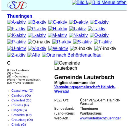
Thueringen
C
(LK) = Landkreis
(S) = Stadt
Gemeinde Lauterbach
(G) = Gemeinde
(Vgm) = Verw.-gemeinsch.
Mitgliedskommune der
(Ot) = Orts-/Stadtteil
Verwaltungsgemeinschaft Hainich-
Caaschwitz (G)
Werratal
Camburg (Ot)
Catterfeld (Ot)
PLZ / Ort:
Über Verw.-Gem. Hainich-
Werratal
Christes (G)
Bundesland:
Thueringen
Clingen (S)
(Land-)Kreis:
Wartburgkreis
Crawinkel (Ot)
Web-Adr.:
www.lauterbachthueringen.de
Creuzburg (Ot)
Crimla (G)