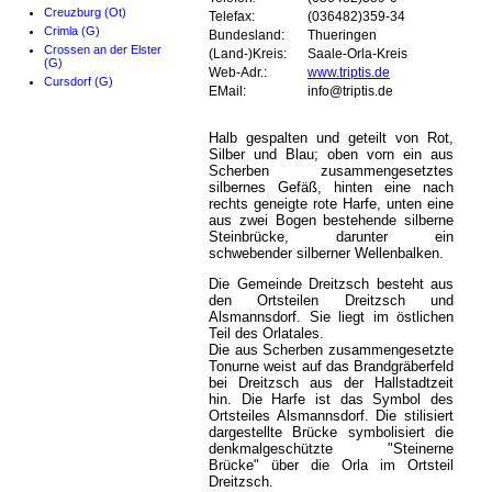
Creuzburg (Ot)
Telefax:
(036482)359-34
Crimla (G)
Bundesland:
Thueringen
Crossen an der Elster
(Land-)Kreis:
Saale-Orla-Kreis
(G)
Web-Adr.:
www.triptis.de
Cursdorf (G)
EMail:
info@triptis.de
Halb gespalten und geteilt von Rot,
Silber und Blau; oben vorn ein aus
Scherben zusammengesetztes
silbernes Gefäß, hinten eine nach
rechts geneigte rote Harfe, unten eine
aus zwei Bogen bestehende silberne
Steinbrücke, darunter ein
schwebender silberner Wellenbalken.
Die Gemeinde Dreitzsch besteht aus
den Ortsteilen Dreitzsch und
Alsmannsdorf. Sie liegt im östlichen
Teil des Orlatales.
Die aus Scherben zusammengesetzte
Tonurne weist auf das Brandgräberfeld
bei Dreitzsch aus der Hallstadtzeit
hin. Die Harfe ist das Symbol des
Ortsteiles Alsmannsdorf. Die stilisiert
dargestellte Brücke symbolisiert die
denkmalgeschützte "Steinerne
Brücke" über die Orla im Ortsteil
Dreitzsch.