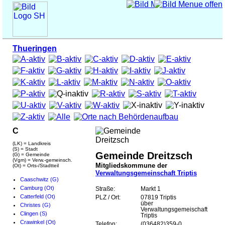
Thueringen
C
(LK) = Landkreis
(S) = Stadt
Gemeinde Dreitzsch
(G) = Gemeinde
(Vgm) = Verw.-gemeinsch.
Mitgliedskommune der
(Ot) = Orts-/Stadtteil
Verwaltungsgemeinschaft Triptis
Caaschwitz (G)
Camburg (Ot)
Straße:
Markt 1
Catterfeld (Ot)
PLZ / Ort:
07819 Triptis
über
Christes (G)
Verwaltungsgemeischaft
Clingen (S)
Triptis
Crawinkel (Ot)
Telefon:
(036482)359-0