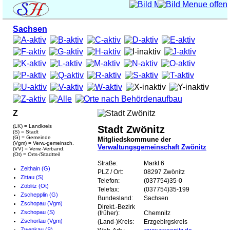
Sachsen
Z
(LK) = Landkreis
Stadt Zwönitz
(S) = Stadt
(G) = Gemeinde
Mitgliedskommune der
(Vgm) = Verw.-gemeinsch.
Verwaltungsgemeinschaft Zwönitz
(VV) = Verw.-Verband.
(Ot) = Orts-/Stadtteil
Straße:
Markt 6
Zeithain (G)
PLZ / Ort:
08297 Zwönitz
Zittau (S)
Telefon:
(037754)35-0
Zöblitz (Ot)
Telefax:
(037754)35-199
Zschepplin (G)
Bundesland:
Sachsen
Zschopau (Vgm)
Direkt.-Bezirk
Zschopau (S)
(früher):
Chemnitz
Zschorlau (Vgm)
(Land-)Kreis:
Erzgebirgskreis
Zwenkau (S)