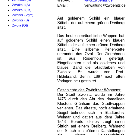
Web-Adr.:
www.zwoenitz.de
Zwickau (S)
EMail:
verwaltung@zwoenitz.de
Zwickau (LK)
Zwönitz (Vgm)
Auf goldenem Schild ein blauer
Zwönitz (S)
Sittich, der auf einem grünen Dreiberg
Zwota (Ot)
sitzt.
Das heute gebräuchliche Wappen hat
auf goldenem Schild einen blauen
Sittich, der auf einen grünen Dreiberg
sitzt. Eine silberne Perlenkette
umrandet das Oval. Der Zierrahmen
ist aus Rosenholz gefertigt.
Eingeflochten sind als goldenes und
blaues Band die Stadtfarben von
Zwönitz. Es wurde von Prof.
Hildebrand, Berlin, 1897 nach alten
Vorlagen neu gestaltet.
Geschichte des Zwönitzer Wappens:
Der Stadt Zwönitz wurde im Jahre
1475 durch den Abt des damaligen
Klosters Grünhain das Stadtwappen
verliehen. Das älteste, noch erhaltene
Siegel befindet sich im Stadtarchiv
Weimar und datiert aus dem Jahre
1543. Bereits dieses zeigt einen
Sittich auf einem Dreiberg. Während
der Sittich in späteren Darstellungen