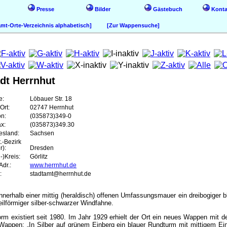
Presse
Bilder
Gästebuch
Konta
t-Orte-Verzeichnis alphabetisch]
[Zur Wappensuche]
dt Herrnhut
e:
Löbauer Str. 18
Ort:
02747 Herrnhut
on:
(035873)349-0
ax:
(035873)349.30
esland:
Sachsen
t.-Bezirk
r):
Dresden
-)Kreis:
Görlitz
dr.:
www.herrnhut.de
:
stadtamt@herrnhut.de
f innerhalb einer mittig (heraldisch) offenen Umfassungsmauer ein dreibogige
ilförmiger silber-schwarzer Windfahne.
rm existiert seit 1980. Im Jahr 1929 erhielt der Ort ein neues Wappen mit 
Wappen: „In Silber auf grünem Einberg ein blauer Rundturm mit mittigem E