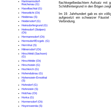
Hartmannsdorf-
flachkegelbedachtem Aufsatz mit 
Reichenau (G)
Schildhintergrund in den Bögen zeigt
Haselbachtal (G)
Heeselicht (Ot)
Im 19. Jahrhundert gab es ein völl
Heidenau (S)
aufgesetzt ein schwarzer Fäustel
Verbindung.
Heidersdorf (G)
Heinsdorfergrund (G)
Helmsdorf (Stolpen)
(Ot)
Hermannsdorf (Ot)
Hermsdorf/Erzgeb. (G)
Herrnhut (S)
Hilmersdorf (Ot)
Hirschfeld (Sachsen)
(G)
Hirschfelde (Ot)
Hirschstein (G)
Hochkirch (G)
Hohendubrau (G)
Hohenstein-Ernstthal
(S)
Hohndorf (G)
Hohnstein (S)
Holzhau (Ot)
Horka (G)
Hormersdorf (Ot)
Hoyerswerda (S)