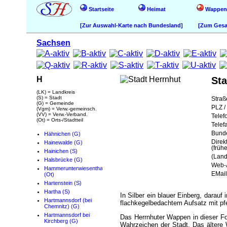
Startseite
Heimat
Wappen
[Zur Auswahl-Karte nach Bundesland]
[Zum Gesam
Sachsen
H
Sta
(LK) = Landkreis
(S) = Stadt
Straß
(G) = Gemeinde
PLZ / 
(Vgm) = Verw.-gemeinsch.
(VV) = Verw.-Verband.
Telef
(Ot) = Orts-/Stadtteil
Telef
Bund
Hähnichen (G)
Direk
Hainewalde (G)
(frühe
Hainichen (S)
(Land
Halsbrücke (G)
Web-A
Hammerunterwiesenthal
EMail
(Ot)
Hartenstein (S)
Hartha (S)
In Silber ein blauer Einberg, darau
Hartmannsdorf (bei
flachkegelbedachtem Aufsatz mit pfe
Chemnitz) (G)
Hartmannsdorf bei
Das Herrnhuter Wappen in dieser Fo
Kirchberg (G)
Wahrzeichen der Stadt. Das ältere 