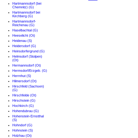
Hartmannsdorf (bei
Chemnitz) (G)
Hartmannsdorf bei
Kirchberg (G)
Hartmannsdorf-
Reichenau (G)
Haselbachtal (G)
Heeselicht (Ot)
Heidenau (S)
Heidersdorf (G)
Heinsdorfergrund (G)
Helmsdorf (Stolpen)
(Ot)
Hermannsdorf (Ot)
Hermsdorf/Erzgeb. (G)
Herrnhut (S)
Hilmersdorf (Ot)
Hirschfeld (Sachsen)
(G)
Hirschfelde (Ot)
Hirschstein (G)
Hochkirch (G)
Hohendubrau (G)
Hohenstein-Ernstthal
(S)
Hohndorf (G)
Hohnstein (S)
Holzhau (Ot)