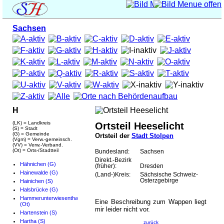
Sachsen
H
(LK) = Landkreis
Ortsteil Heeselicht
(S) = Stadt
(G) = Gemeinde
Ortsteil der
Stadt Stolpen
(Vgm) = Verw.-gemeinsch.
(VV) = Verw.-Verband.
(Ot) = Orts-/Stadtteil
Bundesland:
Sachsen
Direkt.-Bezirk
Hähnichen (G)
(früher):
Dresden
Hainewalde (G)
(Land-)Kreis:
Sächsische Schweiz-
Osterzgebirge
Hainichen (S)
Halsbrücke (G)
Hammerunterwiesenthal
Eine Beschreibung zum Wappen liegt
(Ot)
mir leider nicht vor.
Hartenstein (S)
Hartha (S)
zurück