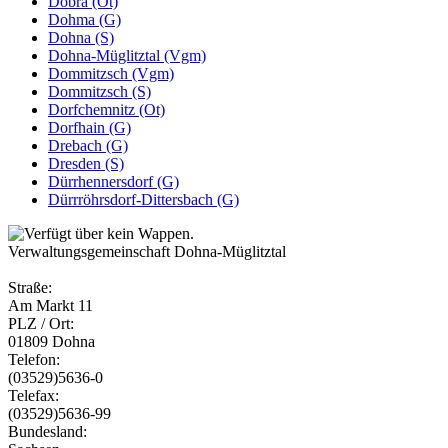
Dobra (Ot)
Dohma (G)
Dohna (S)
Dohna-Müglitztal (Vgm)
Dommitzsch (Vgm)
Dommitzsch (S)
Dorfchemnitz (Ot)
Dorfhain (G)
Drebach (G)
Dresden (S)
Dürrhennersdorf (G)
Dürrröhrsdorf-Dittersbach (G)
Verwaltungsgemeinschaft Dohna-Müglitztal
Straße:
Am Markt 11
PLZ / Ort:
01809 Dohna
Telefon:
(03529)5636-0
Telefax:
(03529)5636-99
Bundesland: