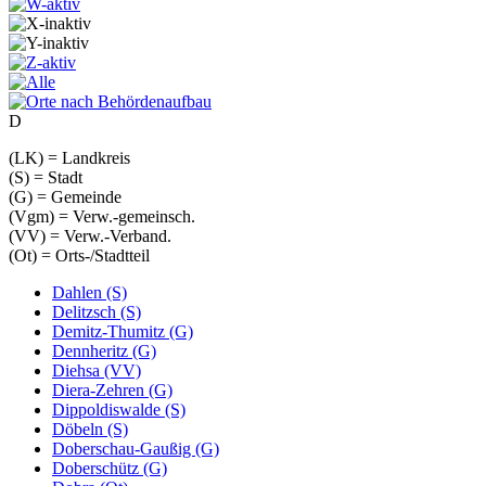
D
(LK) = Landkreis
(S) = Stadt
(G) = Gemeinde
(Vgm) = Verw.-gemeinsch.
(VV) = Verw.-Verband.
(Ot) = Orts-/Stadtteil
Dahlen (S)
Delitzsch (S)
Demitz-Thumitz (G)
Dennheritz (G)
Diehsa (VV)
Diera-Zehren (G)
Dippoldiswalde (S)
Döbeln (S)
Doberschau-Gaußig (G)
Doberschütz (G)